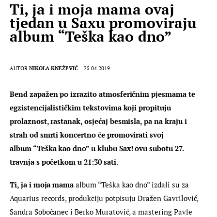
Ti, ja i moja mama ovaj
tjedan u Saxu promoviraju
album “Teška kao dno”
AUTOR
NIKOLA KNEŽEVIĆ
25.04.2019.
Bend zapažen po izrazito atmosferičnim pjesmama te 
egzistencijalističkim tekstovima koji propituju 
prolaznost, rastanak, osjećaj besmisla, pa na kraju i 
strah od smrti koncertno će promovirati svoj 
album “Teška kao dno” u klubu Sax! ovu subotu 27. 
travnja s početkom u 21:30 sati.
Ti, ja i moja mama
 album “Teška kao dno” izdali su za 
Aquarius records, produkciju potpisuju Dražen Gavrilović, 
Sandra Sobočanec i Berko Muratović, a mastering Pavle 