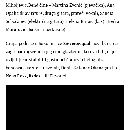
Miholjević. Bend čine – Martina Zvonić (pjevačica), Ana 
Opalić (klavijature, druga gitara, prateći vokal), Sandra 
Sobočanec (električna gitara), Helena Ernoić (bas) i Berko 
Muratović (bubanj i perkusije).
Grupa podrške u Saxu bit iće 
Sjeverozapad
, novi bend na 
zagrebačkoj sceni kojeg čine glazbenici koji su bili, ili još 
uvijek jesu, stalni ili gostujući članovi cijelog niza 
bendova, kao što su Svemir, Denis Katanec Okanagan Ltd, 
Nebo Roza, Radost! ili Drvored.