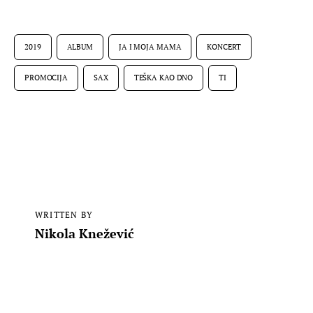
2019
ALBUM
JA I MOJA MAMA
KONCERT
PROMOCIJA
SAX
TEŠKA KAO DNO
TI
WRITTEN BY
Nikola Knežević