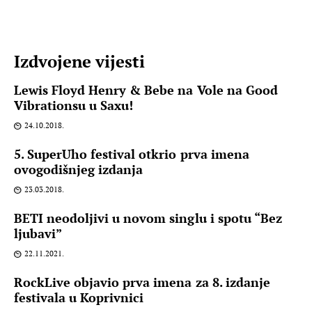
Izdvojene vijesti
Lewis Floyd Henry & Bebe na Vole na Good
Vibrationsu u Saxu!
24.10.2018.
5. SuperUho festival otkrio prva imena
ovogodišnjeg izdanja
23.03.2018.
BETI neodoljivi u novom singlu i spotu “Bez
ljubavi”
22.11.2021.
RockLive objavio prva imena za 8. izdanje
festivala u Koprivnici