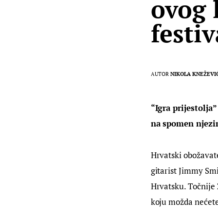
ovog 
festiv
AUTOR
NIKOLA KNEŽEVI
“Igra prijestolja
na spomen njezin
Hrvatski obožavatel
gitarist Jimmy Smit
Hrvatsku. Točnije 
koju možda nećete n