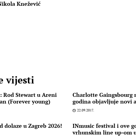
Nikola Knežević
 vijesti
 Rod Stewart u Areni
Charlotte Gaingsbourg
man (Forever young)
godina objavljuje novi
22.09.2017.
d dolaze u Zagreb 2026!
INmusic festival i ove 
vrhunskim line up-om 