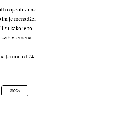
h objavili su na 
ko im je menadžer 
i su kako je to 
ju svih vremena.
na Jarunu od 24. 
ULOGA