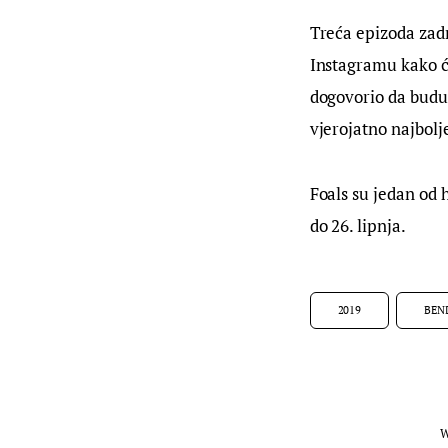
Treća epizoda zadn
Instagramu kako će
dogovorio da budu u
vjerojatno najbolje
Foals su jedan od 
do 26. lipnja.
2019
BEN
W