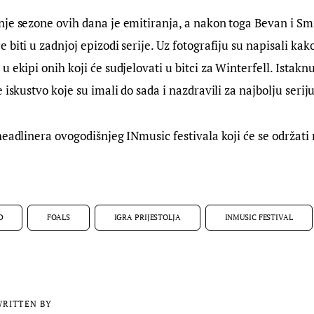
je sezone ovih dana je emitiranja, a nakon toga Bevan i Smit
 biti u zadnjoj epizodi serije. Uz fotografiju su napisali ka
 ekipi onih koji će sudjelovati u bitci za Winterfell. Istaknul
 iskustvo koje su imali do sada i nazdravili za najbolju seri
headlinera ovogodišnjeg INmusic festivala koji će se održati 
D
FOALS
IGRA PRIJESTOLJA
INMUSIC FESTIVAL
RITTEN BY