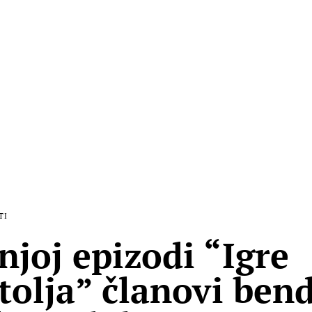
TI
njoj epizodi “Igre
stolja” članovi bend