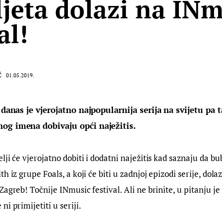
ljeta dolazi na IN
al!
Ć
01.05.2019.
” danas je vjerojatno najpopularnija serija na svijetu pa
og imena dobivaju opći naježitis.
ji će vjerojatno dobiti i dodatni naježitis kad saznaju da bu
h iz grupe Foals, a koji će biti u zadnjoj epizodi serije, dolaz
Zagreb! Točnije INmusic festival. Ali ne brinite, u pitanju j
i primijetiti u seriji.