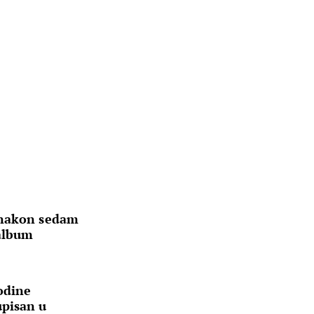
 nakon sedam
 album
godine
upisan u