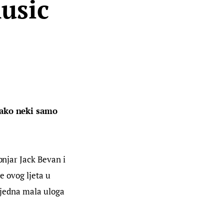
music
 tako neki samo 
bnjar Jack Bevan i 
e ovog ljeta u 
e jedna mala uloga 