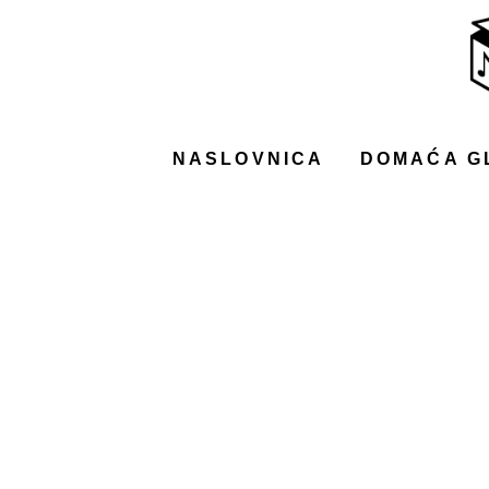
NASLOVNICA
DOMAĆA GLAZBA
STRANA GLAZBA
NASLOVNICA
DOMAĆA G
FILM
MUSIC BOX