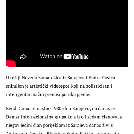
U režiji Nevena Samardžića iz Sarajeva i Emira Pašića 
snimljen je artistički videospot, koji na sofisticiran i 
inteligentan način prenosi poruku pjeme.
Bend Damar je nastao 1980-ih u Sarajevu, no danas je 
Damar internacionalna grupa koja broji sedam članova, a 
njegov jedini član porijeklom iz Sarajeva danas živi u 
Aarhusu u Danskoj. Riječ je o Emiru Pašiću, autoru svih 