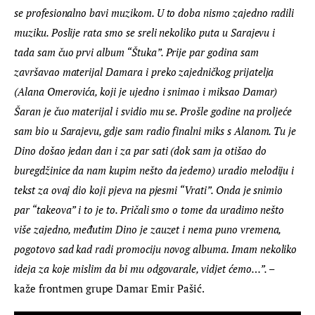
se profesionalno bavi muzikom. U to doba nismo zajedno radili 
muziku. Poslije rata smo se sreli nekoliko puta u Sarajevu i 
tada sam čuo prvi album “Štuka”. Prije par godina sam 
završavao materijal Damara i preko zajedničkog prijatelja 
(Alana Omerovića, koji je ujedno i snimao i miksao Damar) 
Šaran je čuo materijal i svidio mu se. Prošle godine na proljeće 
sam bio u Sarajevu, gdje sam radio finalni miks s Alanom. Tu je 
Dino došao jedan dan i za par sati (dok sam ja otišao do 
buregdžinice da nam kupim nešto da jedemo) uradio melodiju i 
tekst za ovaj dio koji pjeva na pjesmi “Vrati”. Onda je snimio 
par “takeova” i to je to. Pričali smo o tome da uradimo nešto 
više zajedno, međutim Dino je zauzet i nema puno vremena, 
pogotovo sad kad radi promociju novog albuma. Imam nekoliko 
ideja za koje mislim da bi mu odgovarale, vidjet ćemo…”.
 – 
kaže frontmen grupe Damar Emir Pašić.