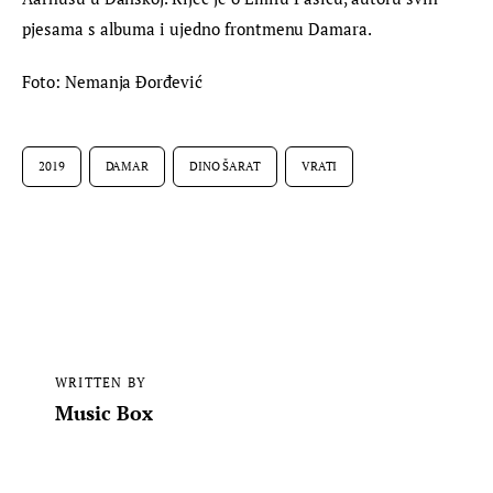
pjesama s albuma i ujedno frontmenu Damara.
Foto: Nemanja Đorđević
2019
DAMAR
DINO ŠARAT
VRATI
WRITTEN BY
Music Box