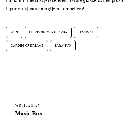
najboljih imena svjetske elektronske glazbe uvijek prostor 
ispune sjajnom energijom i emocijom!
2019
ELEKTRONIČKA GLAZBA
FESTIVAL
GARDEN OF DREAMS
SARAJEVO
WRITTEN BY
Music Box