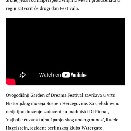
Srbije, jedan od najperspektivnijih DJ-eva i producenata u 
regiji zatvorit će drugi dan Festivala.
Ovogodišnji Garden of Dreams Festival završava u vrtu 
Historijskog muzeja Bosne i Hercegovine. Za cjelodnevno 
nedjeljno druženje zaduženi su madridski DJ Pional, 
‘najbolje čuvana tajna španjolskog undergrounda’, Ruede 
Hagelstein, rezident berlinskog kluba Watergate, 