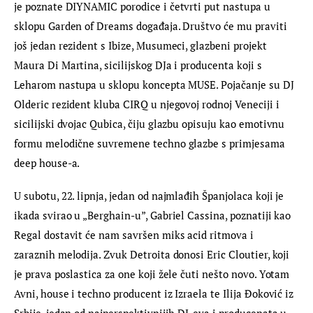
je poznate DIYNAMIC porodice i četvrti put nastupa u 
sklopu Garden of Dreams događaja. Društvo će mu praviti 
još jedan rezident s Ibize, Musumeci, glazbeni projekt 
Maura Di Martina, sicilijskog DJa i producenta koji s 
Leharom nastupa u sklopu koncepta MUSE. Pojačanje su DJ 
Olderic rezident kluba CIRQ u njegovoj rodnoj Veneciji i 
sicilijski dvojac Qubica, čiju glazbu opisuju kao emotivnu 
formu melodične suvremene techno glazbe s primjesama 
deep house-a.
U subotu, 22. lipnja, jedan od najmlađih Španjolaca koji je 
ikada svirao u „Berghain-u”, Gabriel Cassina, poznatiji kao 
Regal dostavit će nam savršen miks acid ritmova i 
zaraznih melodija. Zvuk Detroita donosi Eric Cloutier, koji 
je prava poslastica za one koji žele čuti nešto novo. Yotam 
Avni, house i techno producent iz Izraela te Ilija Đoković iz 