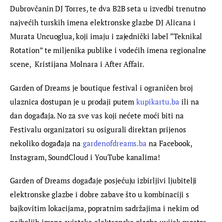
Dubrovčanin DJ Torres, te dva B2B seta u izvedbi trenutno 
najvećih turskih imena elektronske glazbe DJ Alicana i 
Murata Uncuoglua, koji imaju i zajednički label “Teknikal 
Rotation” te miljenika publike i vodećih imena regionalne 
scene,  Kristijana Molnara i After Affair.
Garden of Dreams je boutique festival i ograničen broj 
ulaznica dostupan je u prodaji putem 
kupikartu.ba
 ili na 
dan događaja. No za sve vas koji nećete moći biti na 
Festivalu organizatori su osigurali direktan prijenos 
nekoliko događaja na 
gardenofdreams.ba
 na Facebook, 
Instagram, SoundCloud i YouTube kanalima!
Garden of Dreams događaje posjećuju izbirljivi ljubitelji 
elektronske glazbe i dobre zabave što u kombinaciji s 
bajkovitim lokacijama, popratnim sadržajima i nekim od 