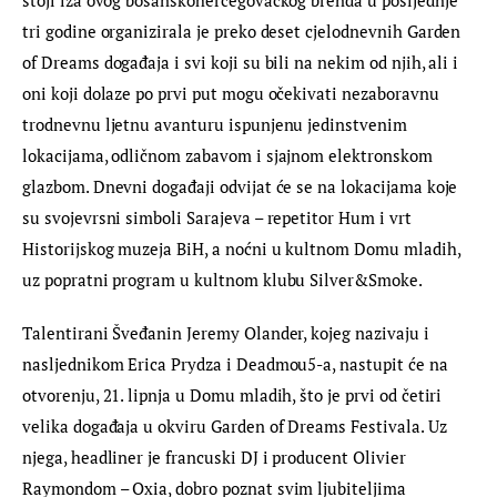
stoji iza ovog bosanskohercegovačkog brenda u posljednje 
tri godine organizirala je preko deset cjelodnevnih Garden 
of Dreams događaja i svi koji su bili na nekim od njih, ali i 
oni koji dolaze po prvi put mogu očekivati nezaboravnu 
trodnevnu ljetnu avanturu ispunjenu jedinstvenim 
lokacijama, odličnom zabavom i sjajnom elektronskom 
glazbom. Dnevni događaji odvijat će se na lokacijama koje 
su svojevrsni simboli Sarajeva – repetitor Hum i vrt 
Historijskog muzeja BiH, a noćni u kultnom Domu mladih, 
uz popratni program u kultnom klubu Silver&Smoke.
Talentirani Šveđanin Jeremy Olander, kojeg nazivaju i 
nasljednikom Erica Prydza i Deadmou5-a, nastupit će na 
otvorenju, 21. lipnja u Domu mladih, što je prvi od četiri 
velika događaja u okviru Garden of Dreams Festivala. Uz 
njega, headliner je francuski DJ i producent Olivier 
Raymondom – Oxia, dobro poznat svim ljubiteljima 