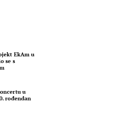
rojekt EkAm u
o se s
om
koncertu u
30. rođendan