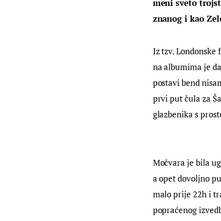
meni sveto trojst
znanog i kao Zele
Iz tzv. Londonske 
na albumima je dal
postavi bend nisam
prvi put čula za 
glazbenika s prost
Močvara je bila ug
a opet dovoljno pu
malo prije 22h i tr
popraćenog izvedb