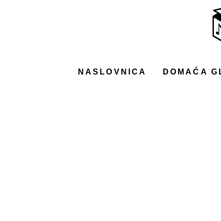
NASLOVNICA
DOMAĆA GLAZBA
STRANA GLAZBA
NASLOVNICA
DOMAĆA G
FILM
MUSIC BOX