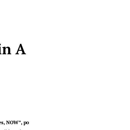
in A
es, NOW”, po 