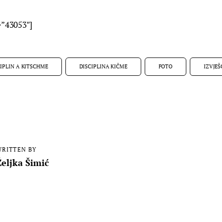
=”43053″]
CIPLIN A KITSCHME
DISCIPLINA KIČME
FOTO
IZVJEŠ
RITTEN BY
Željka Šimić