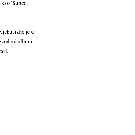
 kao “Sunce, 
jeku, iako je u 
izvođeni albumi 
ari.