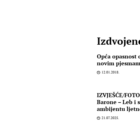
Izdvojene
Opća opasnost 
novim pjesmama
12.01.2018.
IZVJEŠĆE/FOTO: 
Barone – Leb i 
ambijentu ljetn
21.07.2025.