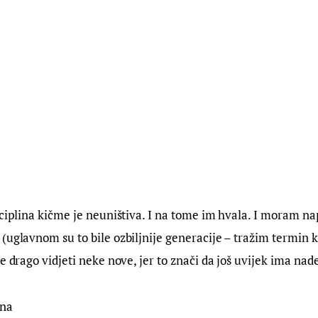
sciplina kičme je neuništiva. I na tome im hvala. I moram n
(uglavnom su to bile ozbiljnije generacije – tražim termin koj
e drago vidjeti neke nove, jer to znači da još uvijek ima nad
ina