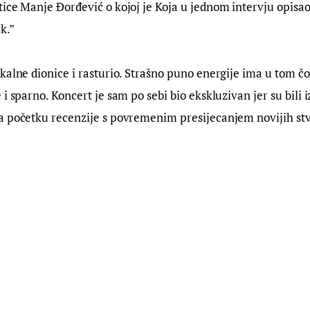
ice Manje Đorđević o kojoj je Koja u jednom intervju opisao
ak.”
kalne dionice i rasturio. Strašno puno energije ima u tom čov
 i sparno. Koncert je sam po sebi bio ekskluzivan jer su bili 
a početku recenzije s povremenim presijecanjem novijih stv