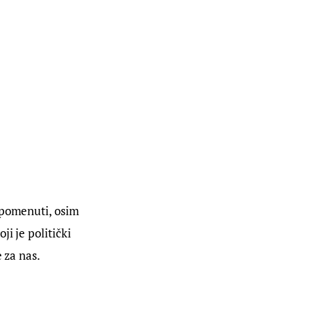
apomenuti, osim 
i je politički 
e za nas.