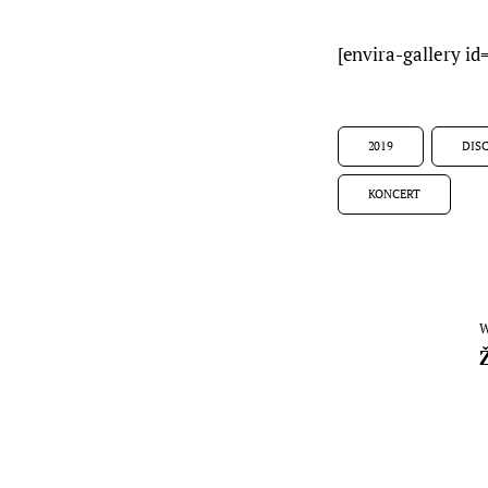
[envira-gallery id
2019
DIS
KONCERT
W