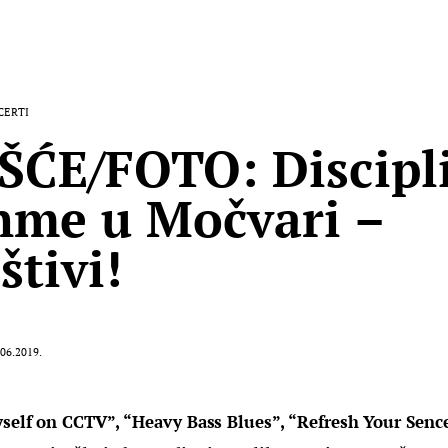
CERTI
ŠĆE/FOTO: Discipl
hme u Močvari –
štivi!
.06.2019.
yself on CCTV”, “Heavy Bass Blues”, “Refresh Your Senc