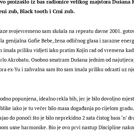
vo proizašlo iz bas radionice velikog majstora Dušana K
ni zub, Black tooth i Crni zub.
faze svojevremeno sam slušala na repeatu davne 2001. gotov
a genijalna Gofie Bebe, žena odličnog glasa i zarazne energij
 imala priliku vidjeti iako pratim Kojin rad od vremena kada
Šarlo Akrobatu. Osobno smatram Dušana jednim od najutjecajn
ora ex-Yu i zahvalna sam što sam imala priliku odrasti uz n
odno popunjena, idealno rekla bih, jer je bilo dovoljno mjesta
blike iako je tu večer bilo masa događanja po cijelom gradu.
ajao do ponoći što je bilo neprekidno 2 sata čistog bass ‘n’ 
om usne harmonike. Bio je ovo prvi nastup Discipline nak