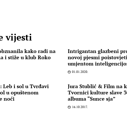
 vijesti
obznanila kako radi na
Intrigantan glazbeni p
 i stiže u klub Roko
novoj pjesmi poistovjeti
umjentom inteligencij
01.01.2020.
Leb i sol u Tvrđavi
Jura Stublić & Film na 
sol u opuštenom
Tvornici kulture slave 
e noći
albuma “Sunce sja”
16.10.2017.