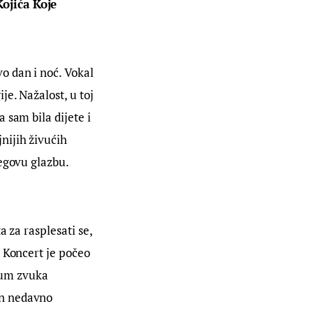
ojića Koje 
o dan i noć. Vokal 
e. Nažalost, u toj 
 sam bila dijete i 
ijih živućih 
jegovu glazbu.
 za rasplesati se, 
 Koncert je počeo 
drum zvuka 
on nedavno 