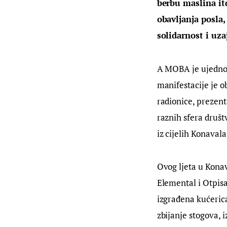
berbu maslina itd
obavljanja posla
solidarnost i uz
A MOBA je ujedno i
manifestacije je o
radionice, prezenta
raznih sfera društ
iz cijelih Konavala
Ovog ljeta u Konavo
Elemental i Otpisa
izgrađena kućerica
zbijanje stogova, 