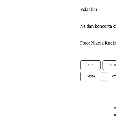
Volat bar
Na dan koncerta ci
Foto: Nikola Knež
2019
ČILI
MOBA
OT
W