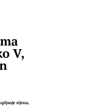
ima
ko V,
an
pljanje sijena, 