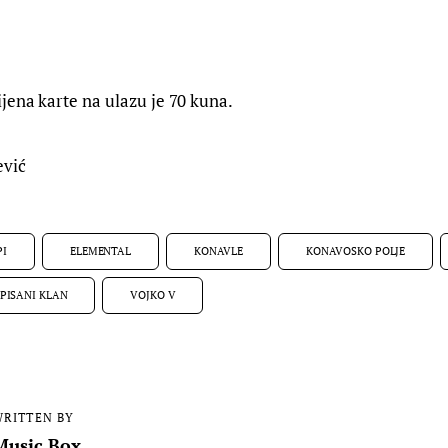
jena karte na ulazu je 70 kuna.
ević
PI
ELEMENTAL
KONAVLE
KONAVOSKO POLJE
PISANI KLAN
VOJKO V
RITTEN BY
Music Box