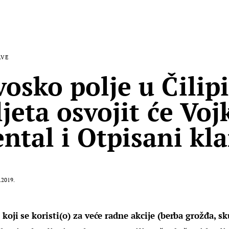
AVE
osko polje u Čilip
jeta osvojit će Voj
ntal i Otpisani kl
.2019.
koji se koristi(o) za veće radne akcije (berba grožđa, sku