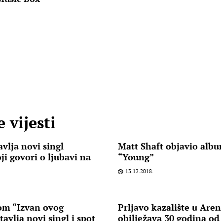
 vijesti
vlja novi singl
Matt Shaft objavio alb
ji govori o ljubavi na
“Young”
13.12.2018.
om “Izvan ovog
Prljavo kazalište u Are
avlja novi singl i spot
obilježava 30 godina od