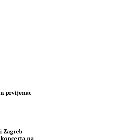
um prvijenac
ni Zagreb
 koncerta na