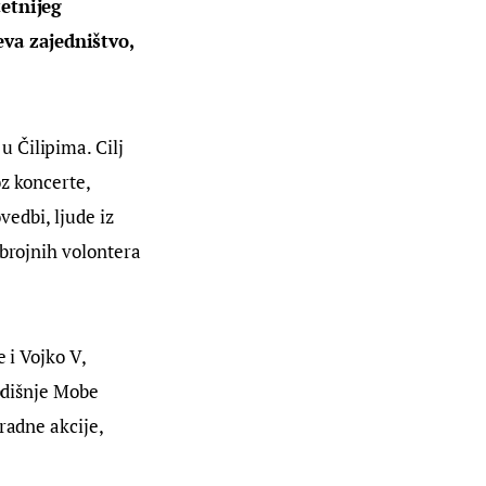
tetnijeg 
va zajedništvo, 
 Čilipima. Cilj 
z koncerte, 
vedbi, ljude iz 
 brojnih volontera 
 i Vojko V, 
odišnje Mobe 
radne akcije, 