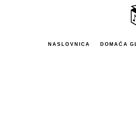
NASLOVNICA
DOMAĆA GLAZBA
STRANA GLAZBA
NASLOVNICA
DOMAĆA G
FILM
MUSIC BOX