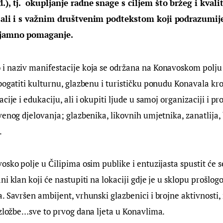
.), tj.  okupljanje radne snage s ciljem što bržeg i kvali
, ali i s važnim društvenim podtekstom koji podrazumije
ajamno pomaganje.
 naziv manifestacije koja se održana na Konavoskom polju u
bogatiti kulturnu, glazbenu i turističku ponudu Konavala kro
cije i edukaciju, ali i okupiti ljude u samoj organizaciji i pro
venog djelovanja; glazbenika, likovnih umjetnika, zanatlija,
.
sko polje u Čilipima osim publike i entuzijasta spustit će se
ni klan koji će nastupiti na lokaciji gdje je u sklopu prošlog
. Savršen ambijent, vrhunski glazbenici i brojne aktivnosti, 
izložbe…sve to prvog dana ljeta u Konavlima.