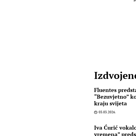
Izdvojene
Fluentes predsta
“Bezuvjetno” ko
kraju svijeta
03.03.2026.
Iva Ćurić vokal
vremena” predst