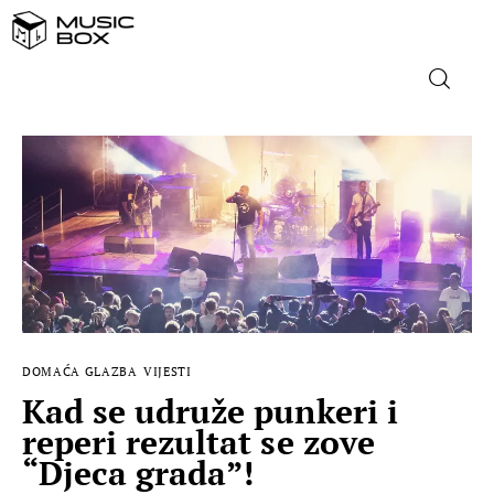
NASLOVNICA
DOMAĆA GLAZBA
STRANA GLAZBA
FILM
DOMAĆA GLAZBA
VIJESTI
MUSIC BOX
Kad se udruže punkeri i
reperi rezultat se zove
“Djeca grada”!