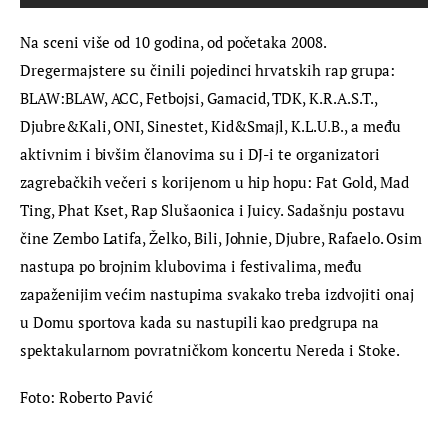
Na sceni više od 10 godina, od početaka 2008. 
Dregermajstere su činili pojedinci hrvatskih rap grupa: 
BLAW:BLAW, ACC, Fetbojsi, Gamacid, TDK, K.R.A.S.T., 
Djubre&Kali, ONI, Sinestet, Kid&Smajl, K.L.U.B., a među 
aktivnim i bivšim članovima su i DJ-i te organizatori 
zagrebačkih večeri s korijenom u hip hopu: Fat Gold, Mad 
Ting, Phat Kset, Rap Slušaonica i Juicy. Sadašnju postavu 
čine Zembo Latifa, Želko, Bili, Johnie, Djubre, Rafaelo. Osim 
nastupa po brojnim klubovima i festivalima, među 
zapaženijim većim nastupima svakako treba izdvojiti onaj 
u Domu sportova kada su nastupili kao predgrupa na 
spektakularnom povratničkom koncertu Nereda i Stoke.
Foto: Roberto Pavić