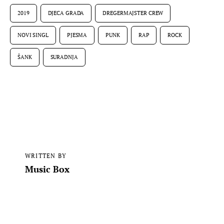
2019
DJECA GRADA
DREGERMAJSTER CREW
NOVI SINGL
PJESMA
PUNK
RAP
ROCK
ŠANK
SURADNJA
WRITTEN BY
Music Box