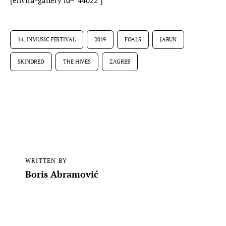
[envira-gallery id=”44022″]
14. INMUSIC FESTIVAL
2019
FOALS
JARUN
SKINDRED
THE HIVES
ZAGREB
WRITTEN BY
Boris Abramović