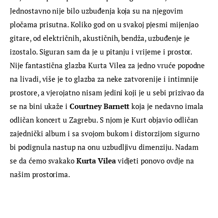
Jednostavno nije bilo uzbuđenja koja su na njegovim 
pločama prisutna. Koliko god on u svakoj pjesmi mijenjao 
gitare, od električnih, akustičnih, bendža, uzbuđenje je 
izostalo. Siguran sam da je u pitanju i vrijeme i prostor. 
Nije fantastična glazba Kurta Vilea za jedno vruće popodne 
na livadi, više je to glazba za neke zatvorenije i intimnije 
prostore, a vjerojatno nisam jedini koji je u sebi prizivao da 
se na bini ukaže i 
Courtney Barnett
 koja je nedavno imala 
odličan koncert u Zagrebu. S njom je Kurt objavio odličan 
zajednički album i sa svojom bukom i distorzijom sigurno 
bi podignula nastup na onu uzbudljivu dimenziju. Nadam 
se da ćemo svakako 
Kurta Vilea
 vidjeti ponovo ovdje na 
našim prostorima.