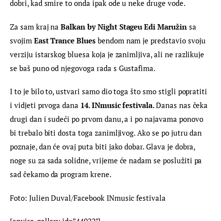
dobri, kad smire to onda ipak ode u neke druge vode.
Za sam kraj na 
Balkan by Night Stageu Edi Maružin 
sa 
svojim
 East Trance Blues 
bendom nam je predstavio svoju 
verziju istarskog bluesa koja je zanimljiva, ali ne razlikuje 
se baš puno od njegovoga rada s Gustafima.
I to je bilo to, ustvari samo dio toga što smo stigli popratiti 
i vidjeti prvoga dana 
14. INmusic festivala. 
Danas nas čeka 
drugi dan i sudeći po prvom danu, a i po najavama ponovo 
bi trebalo biti dosta toga zanimljivog. Ako se po jutru dan 
poznaje, dan će ovaj puta biti jako dobar. Glava je dobra, 
noge su za sada solidne, vrijeme će nadam se poslužiti pa 
sad čekamo da program krene.
Foto: Julien Duval/Facebook INmusic festivala