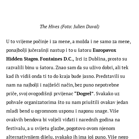
The Hives (Foto: Julien Duval)
U to vrijeme počinje i za mene, a možda i ne samo za mene, 
ponajbolji jučerašnji nastup i to u šatoru 
Europavox 
Hidden Stagea
. 
Fontaines D.C.,
 Irci iz Dublina, prosto su 
razvalili binu u šatoru. Znao sam da su uživo dobri, ali tek 
kad ih vidiš onda ti to do kraja bude jasno. Predstavili su 
nam na najbolji i najžešći način, bez puno nepotrebne 
priče, svoj ovogodišnji prvijenac 
“Dogrel”
. Svakako uz 
pohvale organizatorima što su nam priuštili ovakav jedan 
mladi bend u ogromnom usponu i naponu snage. Više 
ovakvih bendova bi voljeli viđati i narednih godina na 
festivalu, a u svijetu glazbe, pogotovo ovom njenom 
alternativnijem dijelu, svakako ih ima još puno. Više nego 