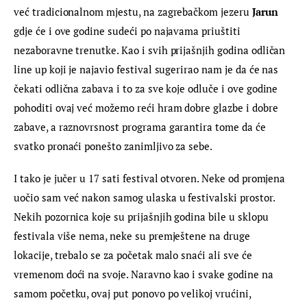
već tradicionalnom mjestu, na zagrebačkom jezeru 
Jarun
gdje će i ove godine sudeći po najavama priuštiti 
nezaboravne trenutke. Kao i svih prijašnjih godina odličan 
line up koji je najavio festival sugerirao nam je da će nas  
čekati odlična zabava i to za sve koje odluče i ove godine 
pohoditi ovaj već možemo reći hram dobre glazbe i dobre 
zabave, a raznovrsnost programa garantira tome da će 
svatko pronaći ponešto zanimljivo za sebe.
I tako je jučer u 17 sati festival otvoren. Neke od promjena 
uočio sam već nakon samog ulaska u festivalski prostor. 
Nekih pozornica koje su prijašnjih godina bile u sklopu 
festivala više nema, neke su premještene na druge 
lokacije, trebalo se za početak malo snaći ali sve će 
vremenom doći na svoje. Naravno kao i svake godine na 
samom početku, ovaj put ponovo po velikoj vrućini, 