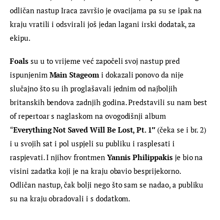
odličan nastup Iraca završio je ovacijama pa su se ipak na 
kraju vratili i odsvirali još jedan lagani irski dodatak, za 
ekipu.
Foals 
su u to vrijeme već započeli svoj nastup pred 
ispunjenim 
Main Stageom
 i dokazali ponovo da nije 
slučajno što su ih proglašavali jednim od najboljih 
britanskih bendova zadnjih godina. Predstavili su nam best 
of repertoar s naglaskom na ovogodišnji album 
“
Everything Not Saved Will Be Lost, Pt. 1″
 (čeka se i br. 2) 
i u svojih sat i pol uspjeli su publiku i rasplesati i 
raspjevati. I njihov frontmen 
Yannis Philippakis 
je bio na 
visini zadatka koji je na kraju obavio besprijekorno. 
Odličan nastup, čak bolji nego što sam se nadao, a publiku 
su na kraju obradovali i s dodatkom.