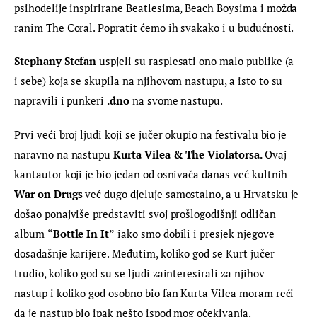
psihodelije inspirirane Beatlesima, Beach Boysima i možda 
ranim The Coral. Popratit ćemo ih svakako i u budućnosti.
Stephany Stefan
 uspjeli su rasplesati ono malo publike (a 
i sebe) koja se skupila na njihovom nastupu, a isto to su 
napravili i punkeri 
.dno
 na svome nastupu.
Prvi veći broj ljudi koji se jučer okupio na festivalu bio je 
naravno na nastupu 
Kurta Vilea & The Violatorsa. 
Ovaj 
kantautor koji je bio jedan od osnivača danas već kultnih 
War on Drugs
 već dugo djeluje samostalno, a u Hrvatsku je 
došao ponajviše predstaviti svoj prošlogodišnji odličan 
album 
“Bottle In It”
 iako smo dobili i presjek njegove 
dosadašnje karijere. Međutim, koliko god se Kurt jučer 
trudio, koliko god su se ljudi zainteresirali za njihov 
nastup i koliko god osobno bio fan Kurta Vilea moram reći 
da je nastup bio ipak nešto ispod mog očekivanja. 