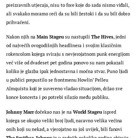
preizravnih utjecaja, nisu to fore koje do sada nismo viđali, 
ali svakako moramo reći da su bili žestoki i da su bili dobro 
prihvaćeni.
Nakon njih na 
Main Stageu
 su nastupili 
The Hives
, jedni 
od najvećih ovogodišnjih headlinera i svojim klasičnim 
rokenrolom kojega sviraju s nevjerojatnom punk energijom 
već više od dvadeset pet godina ponovo su nam pokazali 
koliko je glazba ipak jednostavna i moćna stvar. Puno ljudi 
u publici prepustilo se frontmenu Howlin’ Pelleu 
Almquistu koji je suvereno vladao situacijom, držao sve 
konce koncerta i po potrebi silazio među publiku.
Johnny Marr
 dočekao nas je na 
World Stageu
 ispred 
kojega se okupio veliki broj ljudi, naravno velika većina 
onih koji su nekad, a vjerojatno su još uvijek, bili fanovi 
The Smithsa.
Johnny
 je u zadnjih nekoliko godina objavio 