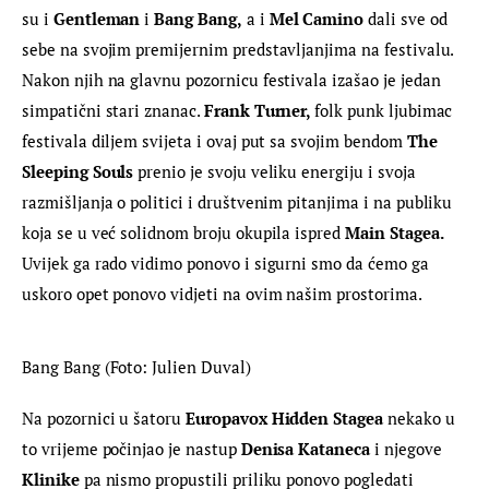
su i 
Gentleman
 i 
Bang Bang,
 a i
 Mel Camino
 dali sve od 
sebe na svojim premijernim predstavljanjima na festivalu. 
Nakon njih na glavnu pozornicu festivala izašao je jedan 
simpatični stari znanac. 
Frank Turner, 
folk punk ljubimac 
festivala diljem svijeta i ovaj put sa svojim bendom 
The 
Sleeping Souls 
prenio je svoju veliku energiju i svoja 
razmišljanja o politici i društvenim pitanjima i na publiku 
koja se u već solidnom broju okupila ispred 
Main Stagea. 
Uvijek ga rado vidimo ponovo i sigurni smo da ćemo ga 
uskoro opet ponovo vidjeti na ovim našim prostorima.
Bang Bang (Foto: Julien Duval)
Na pozornici u šatoru 
Europavox Hidden Stagea 
nekako u 
to vrijeme počinjao je nastup 
Denisa Kataneca 
i njegove 
Klinike 
pa nismo propustili priliku ponovo pogledati 