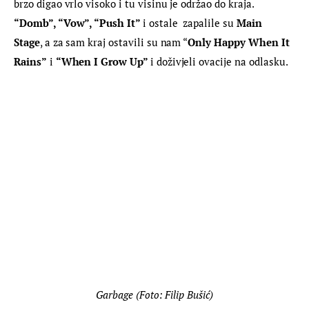
brzo digao vrlo visoko i tu visinu je održao do kraja. 
“Domb”, “Vow”, “Push It” 
i ostale  zapalile su 
Main 
Stage
, a za sam kraj ostavili su nam “
Only Happy When It 
Rains”
 i 
“When I Grow Up” 
i doživjeli ovacije na odlasku.
Garbage (Foto: Filip Bušić)