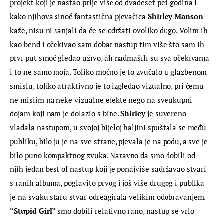
projekt koji je nastao prije više od dvadeset pet godina i 
kako njihova sinoć fantastična pjevačica 
Shirley Manson 
kaže, nisu ni sanjali da će se održati ovoliko dugo. Volim ih 
kao bend i očekivao sam dobar nastup tim više što sam ih 
prvi put sinoć gledao uživo, ali nadmašili su sva očekivanja 
i to ne samo moja. Toliko moćno je to zvučalo u glazbenom 
smislu, toliko atraktivno je to izgledao vizualno, pri čemu 
ne mislim na neke vizualne efekte nego na sveukupni 
dojam koji nam je dolazio s bine. 
Shirley
 je suvereno 
vladala nastupom, u svojoj bijeloj haljini spuštala se među 
publiku, bilo ju je na sve strane, pjevala je na podu, a sve je 
bilo puno kompaktnog zvuka. Naravno da smo dobili od 
njih jedan best of nastup koji je ponajviše sadržavao stvari 
s ranih albuma, poglavito prvog i još više drugog i publika 
je na svaku staru stvar odreagirala velikim odobravanjem. 
“Stupid Girl”
 smo dobili relativno rano, nastup se vrlo 