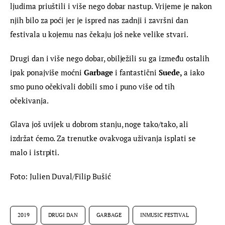
ljudima priuštili i više nego dobar nastup. Vrijeme je nakon 
njih bilo za poći jer je ispred nas zadnji i završni dan 
festivala u kojemu nas čekaju još neke velike stvari.
Drugi dan i više nego dobar, obilježili su ga između ostalih 
ipak ponajviše moćni 
Garbage
 i fantastični 
Suede, 
a iako 
smo puno očekivali dobili smo i puno više od tih 
očekivanja.
Glava još uvijek u dobrom stanju, noge tako/tako, ali 
izdržat ćemo. Za trenutke ovakvoga uživanja isplati se 
malo i istrpiti.
Foto: Julien Duval/Filip Bušić
2019
DRUGI DAN
GARBAGE
INMUSIC FESTIVAL