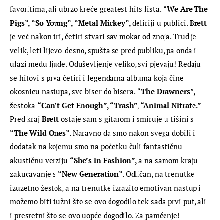
favoritima, ali ubrzo kreće greatest hits lista. 
“We Are The 
Pigs”, “So Young”, “Metal Mickey”, 
deliriji u publici. 
Brett 
je već nakon tri, četiri stvari sav mokar od znoja. Trud je 
velik, leti lijevo-desno, spušta se pred publiku, pa onda i 
ulazi među ljude. Oduševljenje veliko, svi pjevaju! Redaju 
se hitovi s prva četiri i legendarna albuma koja čine 
okosnicu nastupa, sve biser do bisera. 
“The Drawners”,
žestoka 
“
Can’t Get Enough”, “Trash”, “Animal Nitrate.” 
Pred kraj 
Brett 
ostaje sam s gitarom i smiruje u tišini s 
“The Wild Ones”. 
Naravno da smo nakon svega dobili i 
dodatak na kojemu smo na početku čuli fantastičnu 
akustičnu verziju 
“
She’s in Fashion”, 
a na samom kraju 
zakucavanje s 
“New Generation”. 
Odličan, na trenutke 
izuzetno žestok, a na trenutke izrazito emotivan nastup i 
možemo biti tužni što se ovo dogodilo tek sada prvi put, ali 
i presretni što se ovo uopće dogodilo. Za pamćenje!