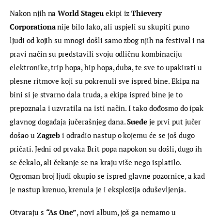
Nakon njih na 
World Stageu
 ekipi iz 
Thievery 
Corporationa 
nije bilo lako, ali uspjeli su skupiti puno 
ljudi od kojih su mnogi došli samo zbog njih na festival i na 
pravi način su predstavili svoju odličnu kombinaciju 
elektronike, trip hopa, hip hopa, duba, te sve to upakirati u 
plesne ritmove koji su pokrenuli sve ispred bine. Ekipa na 
bini si je stvarno dala truda, a ekipa ispred bine je to 
prepoznala i uzvratila na isti način. I tako dođosmo do ipak 
glavnog događaja jučerašnjeg dana. 
Suede
 je prvi put jučer 
došao u 
Zagreb
 i odradio nastup o kojemu će se još dugo 
pričati. Jedni od prvaka Brit popa napokon su došli, dugo ih 
se čekalo, ali čekanje se na kraju više nego isplatilo. 
Ogroman broj ljudi okupio se ispred glavne pozornice, a kad 
je nastup krenuo, krenula je i eksplozija oduševljenja.
Otvaraju s 
“As One”
, novi album, još ga nemamo u 