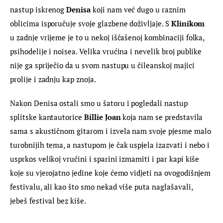
nastup iskrenog
 Denisa
 koji nam već dugo u raznim 
oblicima isporučuje svoje glazbene doživljaje. S 
Klinikom
u zadnje vrijeme je to u nekoj iščašenoj kombinaciji folka, 
psihodelije i noisea. Velika vrućina i nevelik broj publike 
nije ga spriječio da u svom nastupu u čileanskoj majici 
prolije i zadnju kap znoja.
Nakon Denisa ostali smo u šatoru i pogledali nastup 
splitske kantautorice 
Billie Joan
 koja nam se predstavila 
sama s akustičnom gitarom i izvela nam svoje pjesme malo 
turobnijih tema, a nastupom je čak uspjela izazvati i nebo i 
usprkos velikoj vrućini i sparini izmamiti i par kapi kiše 
koje su vjerojatno jedine koje ćemo vidjeti na ovogodišnjem 
festivalu, ali kao što smo nekad više puta naglašavali, 
jebeš festival bez kiše.