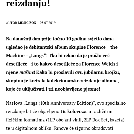
reizdanju!
AUTOR
MUSIC BOX
03.07.2019.
Na današnji dan prije točno 10 godina svjetlo dana 
ugledao je debitantski album skupine Florence + the 
Machine – „Lungs“! Tko bi rekao da je prošlo već 
desetljeće – i to kakvo desetljeće za Florence Welch i 
njene 
mašine
! Kako bi proslavili ovu jubilarnu brojku, 
skupina je kreirala kolekcionarsko reizdanje albuma, 
koje će uključivati i tri neobjavljene pjesme!
Naslova „Lungs (10th Anniversary Edition)“, ovo specijalno 
reizdanje bit će objavljeno 
16. kolovoza
, u različitim 
fizičkim formatima (1LP obojani vinil, 2LP Box Set, kazeta) 
te u digitalnom obliku. Fanove će sigurno obradovati 