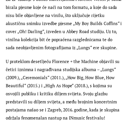
birala pjesme koje će naći na tom formatu, a koje do sada 
nisu bile objavljene na vinilu, što uključuje rijetku 
akustičnu snimku izvedbe pjesme „My Boy Builds Coffins“ i 
cover „Oh! Darling“, izveden u Abbey Road studiju. Uz to, 
vinilna kolekcija bit će popraćena razglednicama te do 
sada neobjavljenim fotografijama iz „Lungs“ ere skupine.
U proteklom desetljeću Florence + the Machine objavili su 
četiri iznimna i nagrađivana studijska albuma – „Lungs“ 
(2009.), „Ceremonials“ (2011.), „How Big, How Blue, How 
Beautiful“ (2015.) i „High As Hope“ (2018.), s kojima su 
osvojili publiku i kritiku diljem svijeta. Svoju glazbu 
predstavili su diljem svijeta, a među brojnim koncertnim 
postajama našao se i Zagreb, 2016. godine, kada je skupina 
održala fenomenalan nastup na INmusic festivalu!