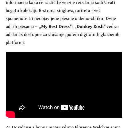
informacija kako će različite verzije reizdanja sadržavati 
bogatu kolekciju B-strana singlova, rariteta i već 
spomenute tri neobjavljene pjesme u demo-obliku! Dvije 
od tih pjesama –  „
My Best Dress
“ i „
Donkey Kosh
“ već su 
od danas dostupne za slušanje, putem digitalnih glazbenih 
platformi:
Za LP izdanje s bonus materijalima Florence Welch je sama 