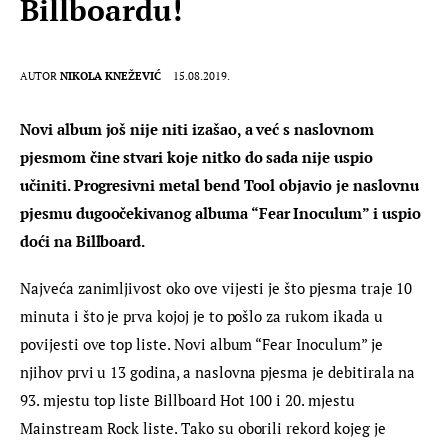
Billboardu!
AUTOR
NIKOLA KNEŽEVIĆ
15.08.2019.
Novi album još nije niti izašao, a već s naslovnom 
pjesmom čine stvari koje nitko do sada nije uspio 
učiniti. Progresivni metal bend Tool objavio je naslovnu 
pjesmu dugoočekivanog albuma “Fear Inoculum” i uspio 
doći na Billboard.
Najveća zanimljivost oko ove vijesti je što pjesma traje 10 
minuta i što je prva kojoj je to pošlo za rukom ikada u 
povijesti ove top liste. Novi album “Fear Inoculum” je 
njihov prvi u 13 godina, a naslovna pjesma je debitirala na 
93. mjestu top liste Billboard Hot 100 i 20. mjestu 
Mainstream Rock liste. Tako su oborili rekord kojeg je 