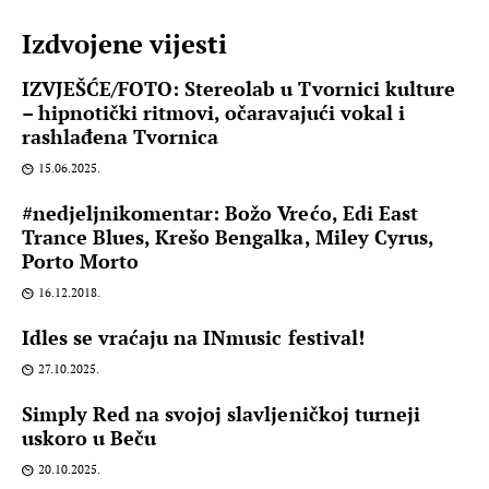
Izdvojene vijesti
IZVJEŠĆE/FOTO: Stereolab u Tvornici kulture
– hipnotički ritmovi, očaravajući vokal i
rashlađena Tvornica
15.06.2025.
#nedjeljnikomentar: Božo Vrećo, Edi East
Trance Blues, Krešo Bengalka, Miley Cyrus,
Porto Morto
16.12.2018.
Idles se vraćaju na INmusic festival!
27.10.2025.
Simply Red na svojoj slavljeničkoj turneji
uskoro u Beču
20.10.2025.