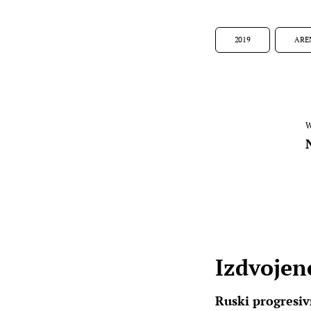
2019
ARE
W
Izdvojene
Ruski progresiv