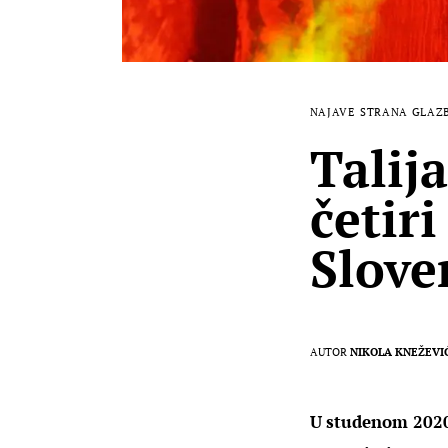
NAJAVE
STRANA GLAZ
Talij
četir
Sloven
AUTOR
NIKOLA KNEŽEVI
U studenom 2020.