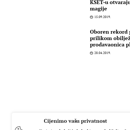
KSET-u otvaraju
magije
15.09.2019.
Oboren rekord p
prilikom obilje
prodavaonica p
28.04.2019.
Cijenimo vašu privatnost