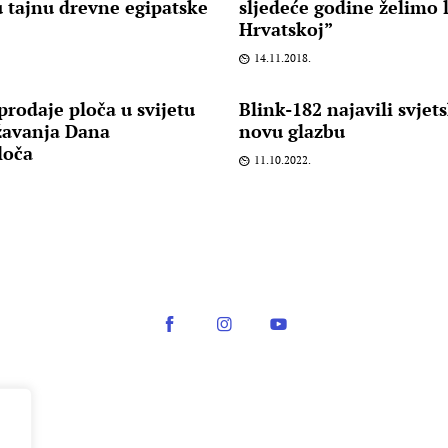
 tajnu drevne egipatske
sljedeće godine želimo l
Hrvatskoj”
14.11.2018.
rodaje ploča u svijetu
Blink-182 najavili svjet
žavanja Dana
novu glazbu
loča
11.10.2022.