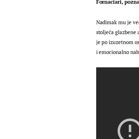
Fornaciari, pozna
Nadimak mu je već 
stoljeća glazbene 
je po izuzetnom os
i emocionalno nab