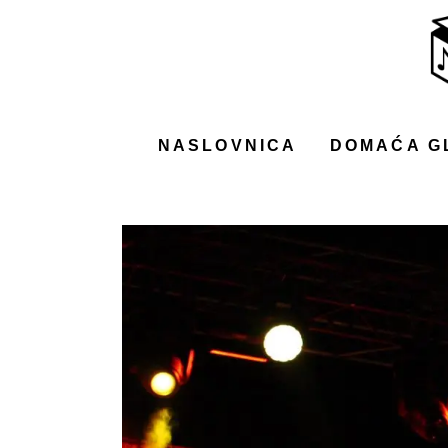
NASLOVNICA
DOMAĆA GLAZBA
STRANA GLAZBA
NASLOVNICA
DOMAĆA G
FILM
MUSIC BOX