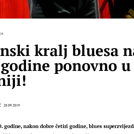
BA
anski kralj bluesa 
i godine ponovno u
iji!
Ć
20.09.2019.
 godine, nakon dobre četiri godine, blues superzvijez