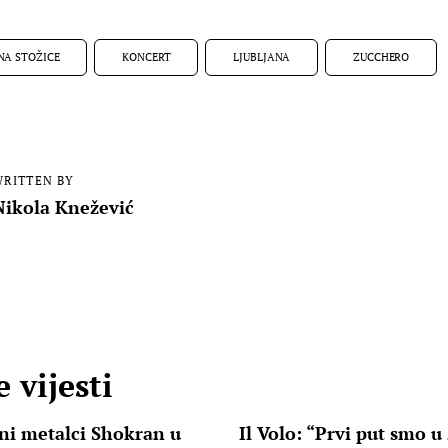
NA STOŽICE
KONCERT
LJUBLJANA
ZUCCHERO
RITTEN BY
Nikola Knežević
 vijesti
ni metalci Shokran u
Il Volo: “Prvi put smo u