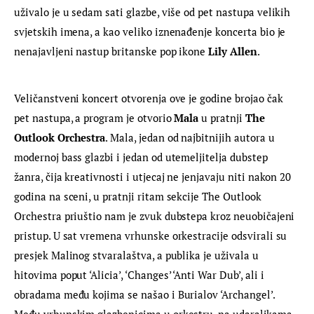
uživalo je u sedam sati glazbe, više od pet nastupa velikih 
svjetskih imena, a kao veliko iznenađenje koncerta bio je 
nenajavljeni nastup britanske pop ikone 
Lily Allen
.
Veličanstveni koncert otvorenja ove je godine brojao čak 
pet nastupa, a program je otvorio 
Mala
 u pratnji 
The 
Outlook Orchestra
. Mala, jedan od najbitnijih autora u 
modernoj bass glazbi i jedan od utemeljitelja dubstep 
žanra, čija kreativnosti i utjecaj ne jenjavaju niti nakon 20 
godina na sceni, u pratnji ritam sekcije The Outlook 
Orchestra priuštio nam je zvuk dubstepa kroz neuobičajeni 
pristup. U sat vremena vrhunske orkestracije odsvirali su 
presjek Malinog stvaralaštva, a publika je uživala u 
hitovima poput ‘Alicia’, ‘Changes’ ‘Anti War Dub’, ali i 
obradama među kojima se našao i Burialov ‘Archangel’. 