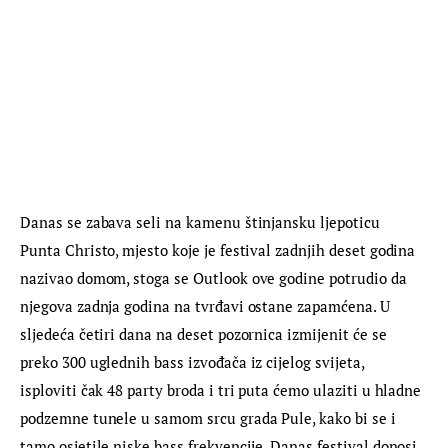
Danas se zabava seli na kamenu štinjansku ljepoticu 
Punta Christo, mjesto koje je festival zadnjih deset godina 
nazivao domom, stoga se Outlook ove godine potrudio da 
njegova zadnja godina na tvrđavi ostane zapamćena. U 
sljedeća četiri dana na deset pozornica izmijenit će se 
preko 300 uglednih bass izvođača iz cijelog svijeta, 
isploviti čak 48 party broda i tri puta ćemo ulaziti u hladne 
podzemne tunele u samom srcu grada Pule, kako bi se i 
tamo osjetile niske bass frekvencije. Danas festival donosi 