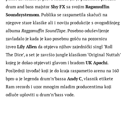
drum and bass majstor 
Shy FX
 sa svojim 
Ragamuffin 
Soundsystemom
. Publika se raspametila skačući na 
njegove stare klasike ali i noviju produkcije s ovogodišnjeg 
albuma 
Raggamuffin SoundTape
. Posebno oduševljenje 
zavladalo je kada je kao posebnu gošću na pozornicu 
izveo 
Lily Allen
 da otpjeva njihov zajednički singl ‘Roll 
The Dice’, a set je završio jungle klasikom ‘Original Nuttah’ 
kojeg je došao otpjevati glavom i bradom 
UK Apachi
. 
Posljednji izvođač koji je do kraja raspametio arenu na 160 
bpm-a je legenda drum’n’bassa 
Andy C
, vlasnik etikete 
Ram records i uzor mnogim mladim producentima koji 
odluče uploviti u drum’n’bass vode.