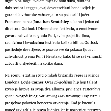
dignuo na noge. Svojom mješavinom duba, dubtepa, 
dubtronica i reggea, ovaj deveteročlani bend uvijek je 
garancija vrhunske zabave, a to su pokazali i jučer. 
Frontmen benda 
Jonathan Scratchley
, ujedno i jedan od 
direktora Outlook i Dimensions festivala, u emotivnom 
govoru zahvalio se gradu Puli, svim posjetiteljima, 
radnicima i izvođačima festivala koji su bili uz Outlook 
posljednje desetljeće, te pozvao sve da pokažu ljubav i 
zahvalnost prema Puli i Hrvatskoj kako bi se svi vrhunski 
zabavili u sljedećih nekoliko dana.
Na scenu je zatim stupio mladi britanski reper iz južnog 
Londona, 
Loyle Carner
. Ovaj 25-godišnji hip hop talent 
izveo je hitove sa svoja dva albuma, prvijenca 
Yesterday’s 
gone
 i ovogodišnjeg 
Not Waving But Drowning
 u rap ritmu 
presjekao polovicu koncerta otvorenja. Kad je kucnula 
ponoć zavladala je prava ludnica jer je pozornicu preuzeo 