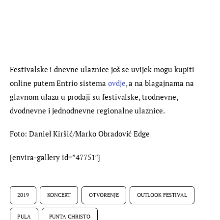
Festivalske i dnevne ulaznice još se uvijek mogu kupiti 
online putem Entrio sistema 
ovdje
, a na blagajnama na 
glavnom ulazu u prodaji su festivalske, trodnevne, 
dvodnevne i jednodnevne regionalne ulaznice.
Foto: Daniel Kiršić/Marko Obradović Edge
[envira-gallery id=”47751″]
2019
KONCERT
OTVORENJE
OUTLOOK FESTIVAL
PULA
PUNTA CHRISTO