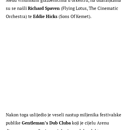
Među vrhunskim glazbenicima u orkestru, na udaraljkama 
su se našli 
Richard Spaven
 (Flying Lotus, The Cinematic 
Orchestra) te 
Eddie Hicks
 (Sons Of Kemet).
Nakon toga uslijedio je veseli nastup miljenika festivalske 
publike 
Gentleman’s Dub Cluba
 koji je cijelu Arenu 