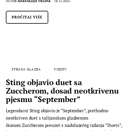
AUTOR
ANASTAZIJA VRŽINA
16.12.2025.
PROČITAJ VIŠE
STRANA GLAZBA
VIJESTI
Sting objavio duet sa
Zuccherom, dosad neotkrivenu
pjesmu “September”
Legendarni Sting objavio je “September”, prethodno
neotkriven duet s talijanskom glazbenom
ikonom Zuccherom preuzet s nadolazećeg izdanja “Duets”,