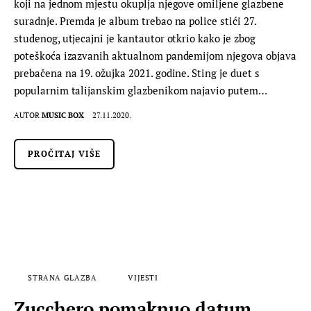
koji na jednom mjestu okuplja njegove omiljene glazbene
suradnje. Premda je album trebao na police stići 27.
studenog, utjecajni je kantautor otkrio kako je zbog
poteškoća izazvanih aktualnom pandemijom njegova objava
prebačena na 19. ožujka 2021. godine. Sting je duet s
popularnim talijanskim glazbenikom najavio putem…
AUTOR
MUSIC BOX
27.11.2020.
PROČITAJ VIŠE
STRANA GLAZBA
VIJESTI
Zucchero pomaknuo datum