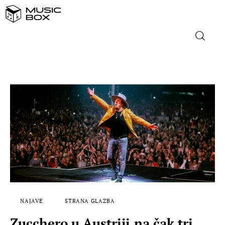
NASLOVNICA
DOMAĆA GLAZBA
STRANA GLAZBA
FILM
MUSIC BOX
NAJAVE
STRANA GLAZBA
Zucchero u Austriji na čak tri