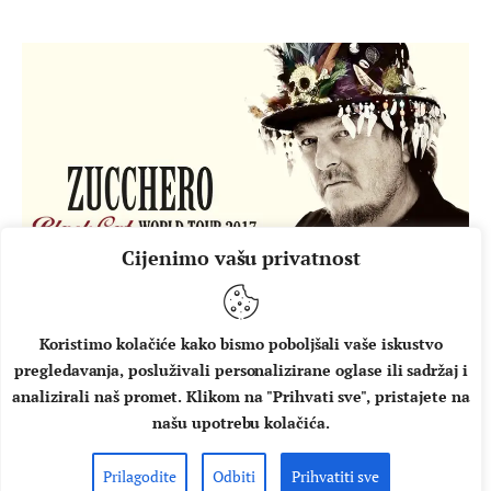
Cijenimo vašu privatnost
STRANA GLAZBA
VIJESTI
Talijanski kralj bluesa Zucchero
Koristimo kolačiće kako bismo poboljšali vaše iskustvo
ovog ljeta u pulskoj Areni
pregledavanja, posluživali personalizirane oglase ili sadržaj i
analizirali naš promet. Klikom na "Prihvati sve", pristajete na
Adelmo Fornaciari, svima poznat pod umjetničkim imenom
našu upotrebu kolačića.
Zucchero ponovno dolazi u Hrvatsku. Nadimak mu je
nadjenula učiteljica u osnovnoj školi, a kao umjetničko ime
Prilagodite
Odbiti
Prihvatiti sve
ga koristi više od trideset godina. U svojoj dugogodišnjoj