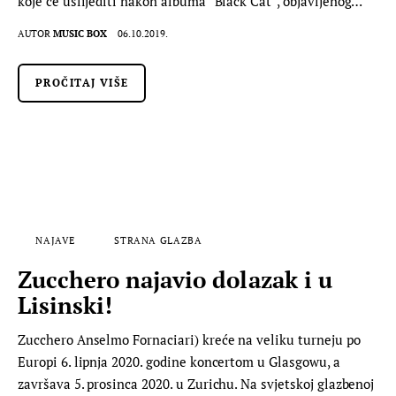
koje će uslijediti nakon albuma “Black Cat”, objavljenog…
AUTOR
MUSIC BOX
06.10.2019.
PROČITAJ VIŠE
NAJAVE
STRANA GLAZBA
Zucchero najavio dolazak i u
Lisinski!
Zucchero Anselmo Fornaciari) kreće na veliku turneju po
Europi 6. lipnja 2020. godine koncertom u Glasgowu, a
završava 5. prosinca 2020. u Zurichu. Na svjetskoj glazbenoj