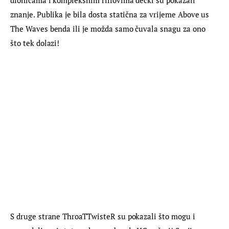
dionicama i kompleksnim riffovima dečki su pokazali 
znanje. Publika je bila dosta statična za vrijeme Above us 
The Waves benda ili je možda samo čuvala snagu za ono 
što tek dolazi!
S druge strane ThroaTTwisteR su pokazali što mogu i 