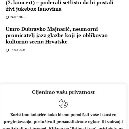
(2. koncert) – poderali setlistu da bi postali
živi jukebox fanovima
24.07.2025.
Umro Dubravko Majnarić, neumorni
promicatelj jazz glazbe koji je oblikovao
kulturnu scenu Hrvatske
13.02.2025.
Cijenimo vašu privatnost
Koristimo kolačiće kako bismo poboljšali vaše iskustvo
pregledavanja, posluživali personalizirane oglase ili sadržaj i
O NAMA
IMPRESSUM
UVJETI KORIŠTENJA
analizirali naš promet. Klikom na "Prihvati sve", pristajete na