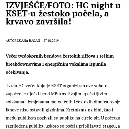
IZVJEŠĆE/FOTO: HC night u
KSET-u žestoko počela, a
krvavo završila!
AUTOR
LUANA RACAN
27.10.2019.
Večer tvrdokornih bendova žestokih riffova s teškim 
breakdownovima i energičnim vokalima ispunila 
očekivanja.
Tvrdu HC večer koju je KSET organizirao ove subote 
započeo je riječki bend MBurns. Svojim upečatljivim 
solažama i izmjenama melodičnih i žestokih dionica, svoje 
fanove nisu ostavili gladnima. Kretnjama na bini, kao i 
među publikom pozivali su publiku na circle pit. U početku 
razrijeđena publika, uskoro se počela približavati stageu, a 