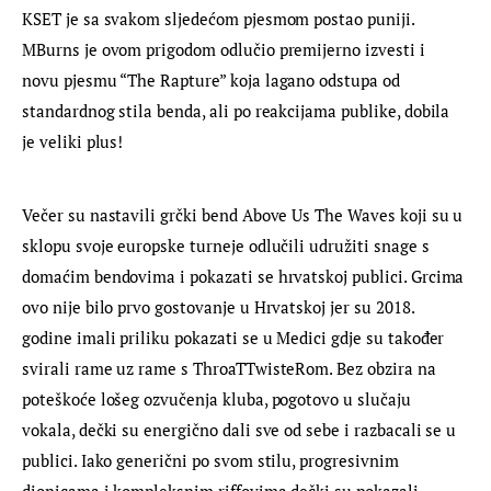
KSET je sa svakom sljedećom pjesmom postao puniji. 
MBurns je ovom prigodom odlučio premijerno izvesti i 
novu pjesmu “The Rapture” koja lagano odstupa od 
standardnog stila benda, ali po reakcijama publike, dobila 
je veliki plus!
Večer su nastavili grčki bend Above Us The Waves koji su u 
sklopu svoje europske turneje odlučili udružiti snage s 
domaćim bendovima i pokazati se hrvatskoj publici. Grcima 
ovo nije bilo prvo gostovanje u Hrvatskoj jer su 2018. 
godine imali priliku pokazati se u Medici gdje su također 
svirali rame uz rame s ThroaTTwisteRom. Bez obzira na 
poteškoće lošeg ozvučenja kluba, pogotovo u slučaju 
vokala, dečki su energično dali sve od sebe i razbacali se u 
publici. Iako generični po svom stilu, progresivnim 