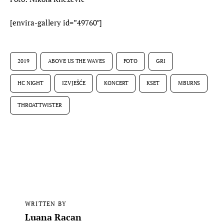
[envira-gallery id=”49760″]
2019
ABOVE US THE WAVES
FOTO
GRI
HC NIGHT
IZVJEŠĆE
KONCERT
KSET
MBURNS
THROATTWISTER
WRITTEN BY
Luana Racan