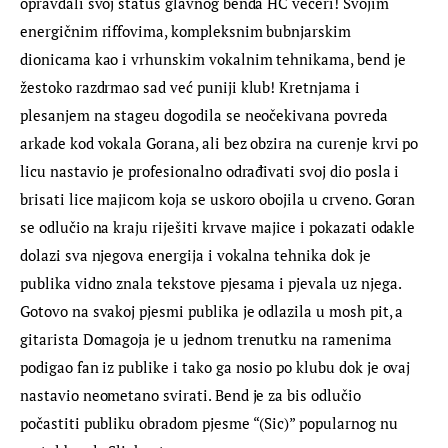
opravdali svoj status glavnog benda HC večeri! Svojim 
energičnim riffovima, kompleksnim bubnjarskim 
dionicama kao i vrhunskim vokalnim tehnikama, bend je 
žestoko razdrmao sad već puniji klub! Kretnjama i 
plesanjem na stageu dogodila se neočekivana povreda 
arkade kod vokala Gorana, ali bez obzira na curenje krvi po 
licu nastavio je profesionalno odrađivati svoj dio posla i 
brisati lice majicom koja se uskoro obojila u crveno. Goran 
se odlučio na kraju riješiti krvave majice i pokazati odakle 
dolazi sva njegova energija i vokalna tehnika dok je 
publika vidno znala tekstove pjesama i pjevala uz njega.  
Gotovo na svakoj pjesmi publika je odlazila u mosh pit, a 
gitarista Domagoja je u jednom trenutku na ramenima 
podigao fan iz publike i tako ga nosio po klubu dok je ovaj 
nastavio neometano svirati. Bend je za bis odlučio 
počastiti publiku obradom pjesme “(Sic)” popularnog nu 