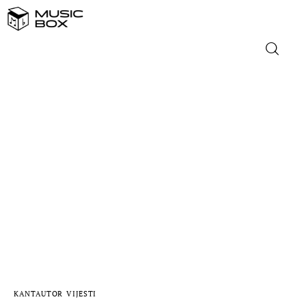
NASLOVNICA
DOMAĆA GLAZBA
STRANA GLAZBA
FILM
MUSIC BOX
KANTAUTOR
VIJESTI