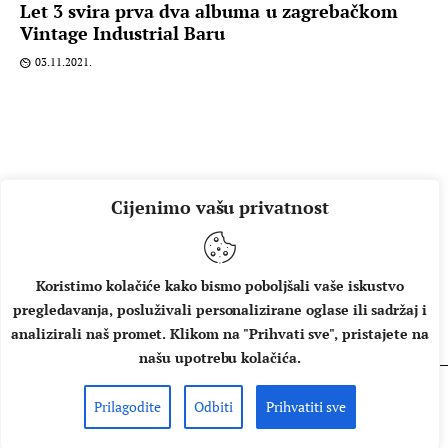
Let 3 svira prva dva albuma u zagrebačkom
Vintage Industrial Baru
03.11.2021.
Cijenimo vašu privatnost
Koristimo kolačiće kako bismo poboljšali vaše iskustvo
pregledavanja, posluživali personalizirane oglase ili sadržaj i
O NAMA
IMPRESSUM
UVJETI KORIŠTENJA
analizirali naš promet. Klikom na "Prihvati sve", pristajete na
našu upotrebu kolačića.
Prilagodite
Odbiti
Prihvatiti sve
Copyright © 2026 Music Box - All rights reserved.