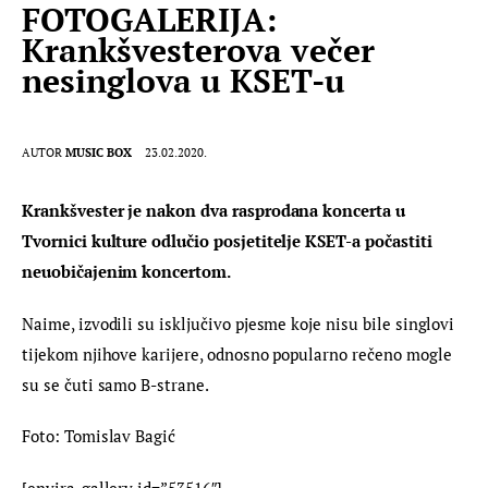
FOTOGALERIJA:
Krankšvesterova večer
nesinglova u KSET-u
AUTOR
MUSIC BOX
23.02.2020.
Krankšvester je nakon dva rasprodana koncerta u 
Tvornici kulture odlučio posjetitelje KSET-a počastiti 
neuobičajenim koncertom.
Naime, izvodili su isključivo pjesme koje nisu bile singlovi 
tijekom njihove karijere, odnosno popularno rečeno mogle 
su se čuti samo B-strane.
Foto: Tomislav Bagić
[envira-gallery id=”53516″]