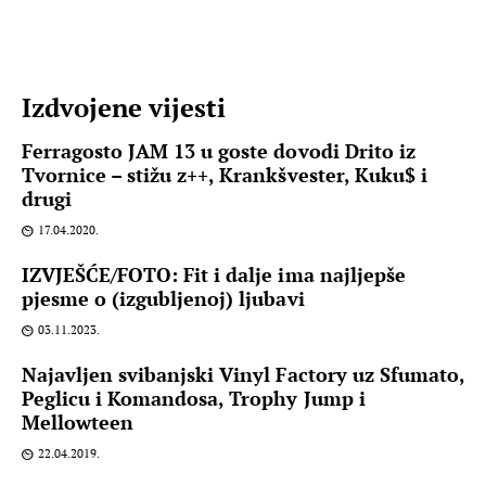
Izdvojene vijesti
Ferragosto JAM 13 u goste dovodi Drito iz
Tvornice – stižu z++, Krankšvester, Kuku$ i
drugi
17.04.2020.
IZVJEŠĆE/FOTO: Fit i dalje ima najljepše
pjesme o (izgubljenoj) ljubavi
03.11.2023.
Najavljen svibanjski Vinyl Factory uz Sfumato,
Peglicu i Komandosa, Trophy Jump i
Mellowteen
22.04.2019.