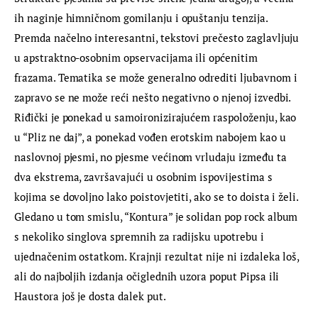
ih naginje himničnom gomilanju i opuštanju tenzija. 
Premda načelno interesantni, tekstovi prečesto zaglavljuju 
u apstraktno-osobnim opservacijama ili općenitim 
frazama. Tematika se može generalno odrediti ljubavnom i 
zapravo se ne može reći nešto negativno o njenoj izvedbi. 
Riđički je ponekad u samoironizirajućem raspoloženju, kao 
u “Pliz ne daj”, a ponekad vođen erotskim nabojem kao u 
naslovnoj pjesmi, no pjesme većinom vrludaju između ta 
dva ekstrema, završavajući u osobnim ispovijestima s 
kojima se dovoljno lako poistovjetiti, ako se to doista i želi. 
Gledano u tom smislu, “Kontura” je solidan pop rock album 
s nekoliko singlova spremnih za radijsku upotrebu i 
ujednačenim ostatkom. Krajnji rezultat nije ni izdaleka loš, 
ali do najboljih izdanja očiglednih uzora poput Pipsa ili 
Haustora još je dosta dalek put.