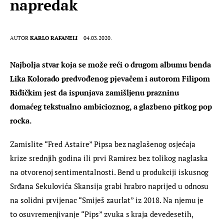
napredak
AUTOR
KARLO RAFANELI
04.03.2020.
Najbolja stvar koja se može reći o drugom albumu benda 
Lika Kolorado predvođenog pjevačem i autorom Filipom 
Riđičkim jest da ispunjava zamišljenu prazninu 
domaćeg tekstualno ambicioznog, a glazbeno pitkog pop 
rocka.
Zamislite “Fred Astaire” Pipsa bez naglašenog osjećaja 
krize srednjih godina ili prvi Ramirez bez tolikog naglaska 
na otvorenoj sentimentalnosti. Bend u produkciji iskusnog 
Srđana Sekulovića Skansija grabi hrabro naprijed u odnosu 
na solidni prvijenac “Smiješ zaurlat” iz 2018. Na njemu je 
to osuvremenjivanje “Pips” zvuka s kraja devedesetih, 