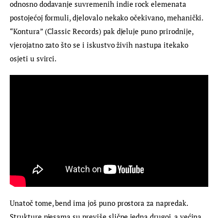
odnosno dodavanje suvremenih indie rock elemenata  
postojećoj formuli, djelovalo nekako očekivano, mehanički. 
“Kontura” (Classic Records) pak djeluje puno prirodnije, 
vjerojatno zato što se i iskustvo živih nastupa itekako 
osjeti u svirci.
Unatoč tome, bend ima još puno prostora za napredak. 
Strukture pjesama su previše slične jedna drugoj, a većina 