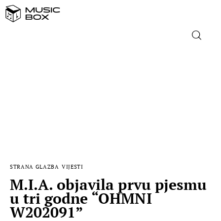
NASLOVNICA
DOMAĆA GLAZBA
STRANA GLAZBA
FILM
STRANA GLAZBA
VIJESTI
MUSIC BOX
M.I.A. objavila prvu pjesmu
u tri godne “OHMNI
W202091”