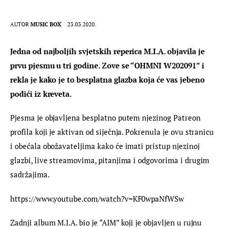
AUTOR
MUSIC BOX
23.03.2020.
Jedna od najboljih svjetskih reperica M.I.A. objavila je 
prvu pjesmu u tri godine. Zove se “OHMNI W202091” i 
rekla je kako je to besplatna glazba koja će vas jebeno 
podići iz kreveta.
Pjesma je objavljena besplatno putem njezinog Patreon 
profila koji je aktivan od siječnja. Pokrenula je ovu stranicu 
i obećala obožavateljima kako će imati pristup njezinoj 
glazbi, live streamovima, pitanjima i odgovorima i drugim 
sadržajima.
https://www.youtube.com/watch?v=KF0wpaNfWSw
Zadnji album M.I.A. bio je “AIM” koji je objavljen u rujnu 