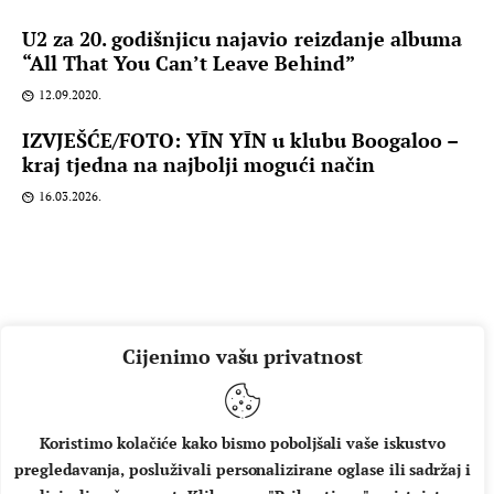
U2 za 20. godišnjicu najavio reizdanje albuma
“All That You Can’t Leave Behind”
12.09.2020.
IZVJEŠĆE/FOTO: YĪN YĪN u klubu Boogaloo –
kraj tjedna na najbolji mogući način
16.03.2026.
Cijenimo vašu privatnost
Koristimo kolačiće kako bismo poboljšali vaše iskustvo
pregledavanja, posluživali personalizirane oglase ili sadržaj i
O NAMA
IMPRESSUM
UVJETI KORIŠTENJA