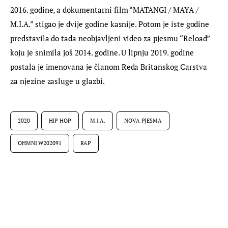
2016. godine, a dokumentarni film “MATANGI / MAYA / 
M.I.A.” stigao je dvije godine kasnije. Potom je iste godine 
predstavila do tada neobjavljeni video za pjesmu “Reload” 
koju je snimila još 2014. godine. U lipnju 2019. godine 
postala je imenovana je članom Reda Britanskog Carstva 
za njezine zasluge u glazbi.
2020
HIP HOP
M.I.A.
NOVA PJESMA
OHMNI W202091
RAP