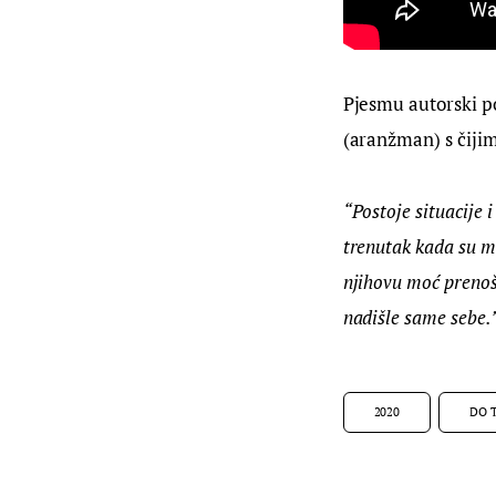
Pjesmu autorski po
(aranžman) s čiji
“Postoje situacije 
trenutak kada su mi
njihovu moć prenoše
nadišle same sebe.
2020
DO 