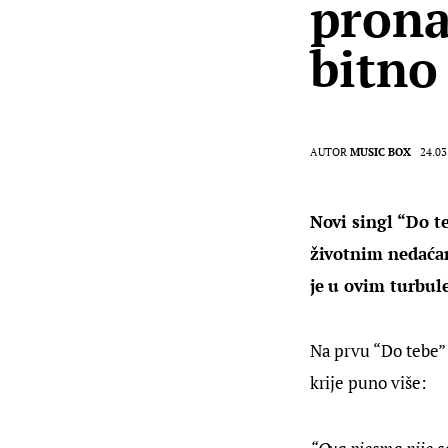
prona
bitno
AUTOR
MUSIC BOX
24.03
Novi singl “Do t
životnim nedaćam
je u ovim turbu
Na prvu “Do tebe” 
krije puno više: