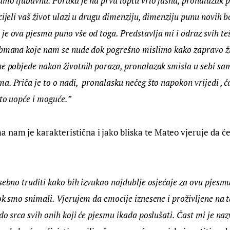
mo ljubavna. Poruka je na prvu loptu vrlo jasna, pronalazak pr
cijeli vaš život ulazi u drugu dimenziju, dimenziju punu novih bo
e ova pjesma puno vše od toga. Predstavlja mi i odraz svih te
obmana koje nam se nude dok pogrešno mislimo kako zapravo ži
ne pobjede nakon životnih poraza, pronalazak smisla u sebi s
. Priča je to o nadi,  pronalasku nečeg što napokon vrijedi , č
 to uopće i moguće.”
nam je karakteristična i jako bliska te Mateo vjeruje da će
sebno truditi kako bih izvukao najdublje osjećaje za ovu pjesmu-
ok smo snimali. Vjerujem da emocije iznesene i proživljene na t
do srca svih onih koji će pjesmu ikada poslušati. Čast mi je na