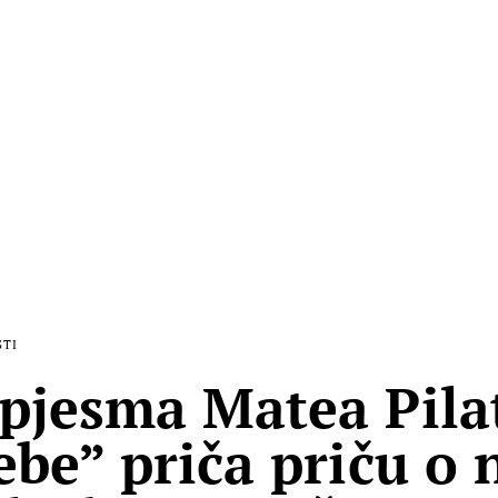
STI
pjesma Matea Pila
ebe” priča priču o n