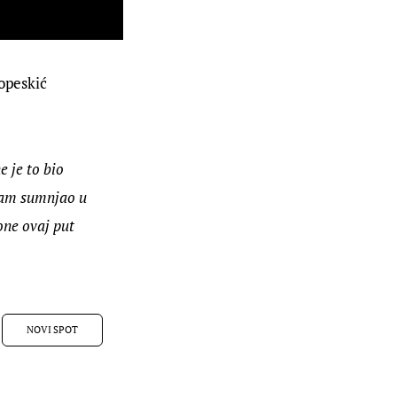
opeskić 
 je to bio 
isam sumnjao u 
one ovaj put 
NOVI SPOT