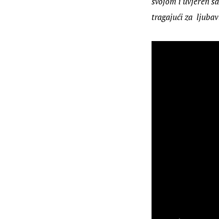
svojom i uvjeren sa
tragajući za  ljubav