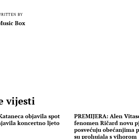
RITTEN BY
Music Box
 vijesti
Kataneca objavila spot
PREMIJERA: Alen Vitas
najavila koncertno ljeto
fenomen Ričard novu p
posvećuju obećanjima po
su prohujala s vihorom