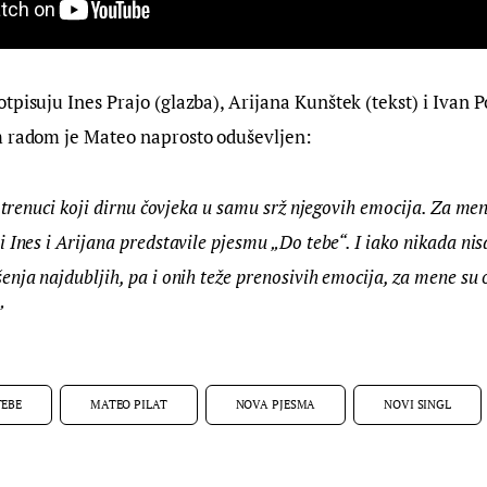
tpisuju Ines Prajo (glazba), Arijana Kunštek (tekst) i Ivan P
m radom je Mateo naprosto oduševljen:
i trenuci koji dirnu čovjeka u samu srž njegovih emocija. Za mene
 Ines i Arijana predstavile pjesmu „Do tebe“. I iako nikada n
nja najdubljih, pa i onih teže prenosivih emocija, za mene su 
”
TEBE
MATEO PILAT
NOVA PJESMA
NOVI SINGL