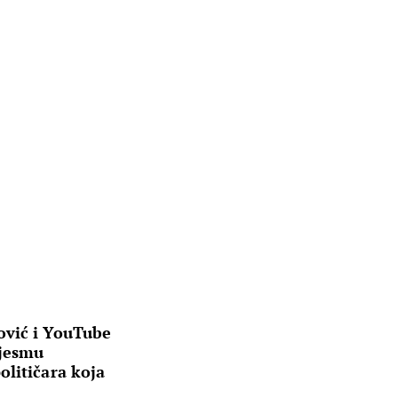
ović i YouTube
jesmu
litičara koja