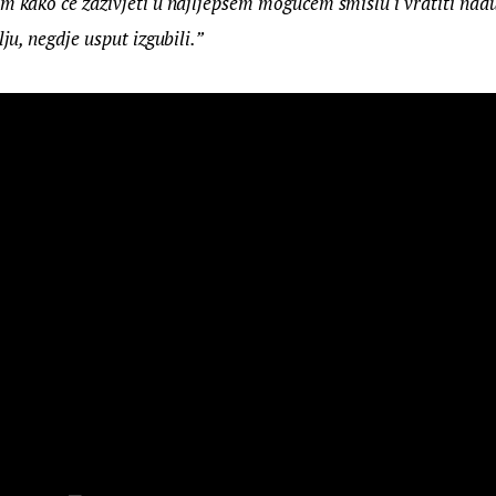
m kako će zaživjeti u najljepšem mogućem smislu i vratiti nadu 
lju, negdje usput izgubili.”