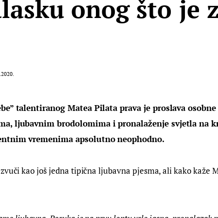
lasku onog što je z
.2020.
ebe” talentiranog Matea Pilata prava je proslava osobne
a, ljubavnim brodolomima i pronalaženje svjetla na kra
lentnim vremenima apsolutno neophodno.
zvuči kao još jedna tipična ljubavna pjesma, ali kako kaže M