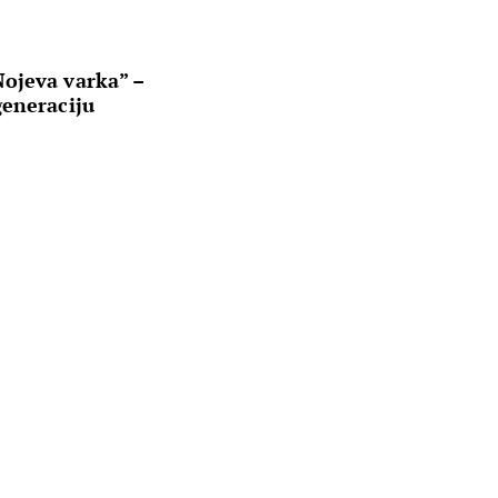
ojeva varka” –
generaciju