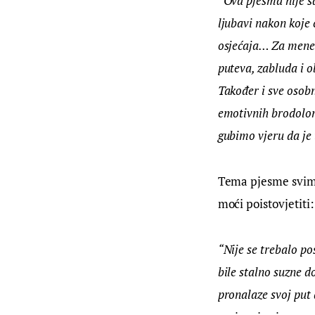
“Ova pjesma nije sa
ljubavi nakon koje 
osjećaja… Za mene j
puteva, zabluda i 
Također i sve osob
emotivnih brodoloma
gubimo vjeru da je
Tema pjesme svima 
moći poistovjetiti:
“Nije se trebalo po
bile stalno suzne d
pronalaze svoj put 