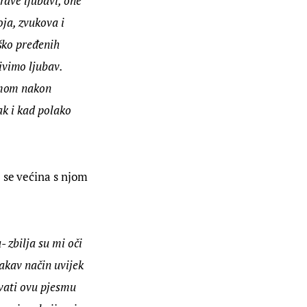
ave ljubavi, one 
ja, zvukova i 
ško pređenih 
vimo ljubav. 
amom nakon 
ak i kad polako 
 se većina s njom 
 zbilja su mi oči 
akav način uvijek 
zvati ovu pjesmu 