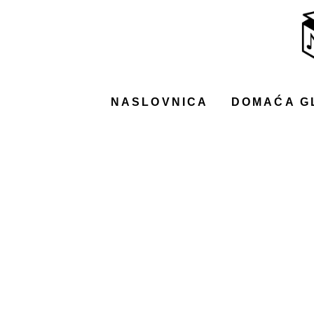
NASLOVNICA
DOMAĆA GLAZBA
STRANA GLAZBA
NASLOVNICA
DOMAĆA G
FILM
MUSIC BOX