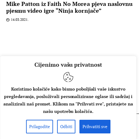
Mike Patton iz Faith No Morea pjeva naslovnu
pjesmu video igre “Ninja kornjače”
14.03.2021.
Cijenimo vašu privatnost
Koristimo kolačiće kako bismo poboljšali vaše iskustvo
pregledavanja, posluživali personalizirane oglase ili sadržaj i
O NAMA
IMPRESSUM
UVJETI KORIŠTENJA
analizirali naš promet. Klikom na "Prihvati sve", pristajete na
našu upotrebu kolačića.
Prilagodite
Odbiti
Prihvatiti sve
Copyright © 2026 Music Box - All rights reserved.