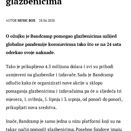
glazbenicima
AUTOR
MUSIC BOX
28.04.2020.
O ožujku je Bandcamp pomogao glazbenicima uslijed 
globalne pandemije koronavirusa tako što se na 24 sata 
odrekao svoje naknade.
Tako je prikupljeno 4.3 milijuna dolara i svi su prihodi 
usmjereni na glazbenike i izdavače. Sada je Bandcamp 
odlučio kako će organizirati nove akcije u sklopu 
pomaganja glazbenicima i izdavačaima pa će u sljedeća tri 
mjeseca, 1. svibnja, 5. lipnja i 3. srpnja, od ponoći do ponoći, 
prikupljati nova sredstva.
Inače, Bandcamp je samo jedna u nizu platformi koji su na 
takav način pomogli glazbenicima. Posebne fondove imaju 