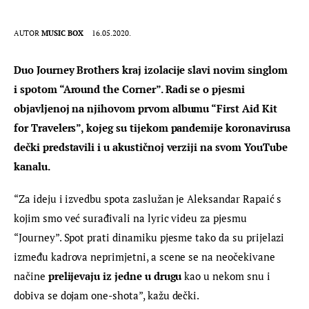
AUTOR
MUSIC BOX
16.05.2020.
Duo Journey Brothers kraj izolacije slavi novim singlom 
i spotom “Around the Corner”. Radi se o pjesmi 
objavljenoj na njihovom prvom albumu “First Aid Kit 
for Travelers”, kojeg su tijekom pandemije koronavirusa 
dečki predstavili i u akustičnoj verziji na svom YouTube 
kanalu.
“Za ideju i izvedbu spota zaslužan je Aleksandar Rapaić s 
kojim smo već surađivali na lyric videu za pjesmu 
“Journey”. Spot prati dinamiku pjesme tako da su prijelazi 
između kadrova neprimjetni, a scene se na neočekivane 
načine 
prelijevaju iz jedne u drugu
 kao u nekom snu i 
dobiva se dojam one-shota”, kažu dečki.