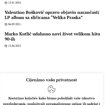
15.01.2023.
Valentino Bošković upravo objavio narančasti
LP album sa sličicama “Velika Praska”
06.09.2021.
Marko Kutlić udahnuo novi život velikom hitu
90-ih
12.04.2022.
Cijenimo vašu privatnost
Koristimo kolačiće kako bismo poboljšali vaše iskustvo
pregledavanja, posluživali personalizirane oglase ili sadržaj i
O NAMA
IMPRESSUM
UVJETI KORIŠTENJA