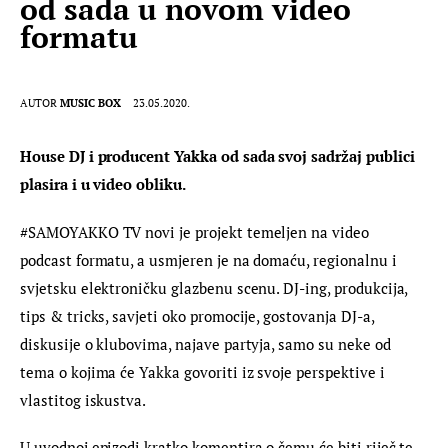
od sada u novom video
formatu
AUTOR
MUSIC BOX
23.05.2020.
House DJ i producent Yakka od sada svoj sadržaj publici 
plasira i u video obliku. 
#SAMOYAKKO TV novi je projekt temeljen na video 
podcast formatu, a usmjeren je na domaću, regionalnu i 
svjetsku elektroničku glazbenu scenu. DJ-ing, produkcija, 
tips & tricks, savjeti oko promocije, gostovanja DJ-a, 
diskusije o klubovima, najave partyja, samo su neke od 
tema o kojima će Yakka govoriti iz svoje perspektive i 
vlastitog iskustva.
U uvodnoj epizodi kratko komentira o čemu će biti riječ te 