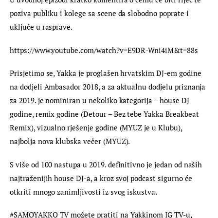
poziva publiku i kolege sa scene da slobodno poprate i 
uključe u rasprave.
https://www.youtube.com/watch?v=E9DR-Wni4iM&t=88s
Prisjetimo se, Yakka je proglašen hrvatskim DJ-em godine 
na dodjeli Ambasador 2018, a za aktualnu dodjelu priznanja 
za 2019. je nominiran u nekoliko kategorija – house DJ 
godine, remix godine (Detour – Bez tebe Yakka Breakbeat 
Remix), vizualno rješenje godine (MYUZ je u Klubu), 
najbolja nova klubska večer (MYUZ).
S više od 100 nastupa u 2019. definitivno je jedan od naših 
najtraženijih house DJ-a, a kroz svoj podcast sigurno će 
otkriti mnogo zanimljivosti iz svog iskustva.
#SAMOYAKKO TV možete pratiti na Yakkinom IG TV-u, 