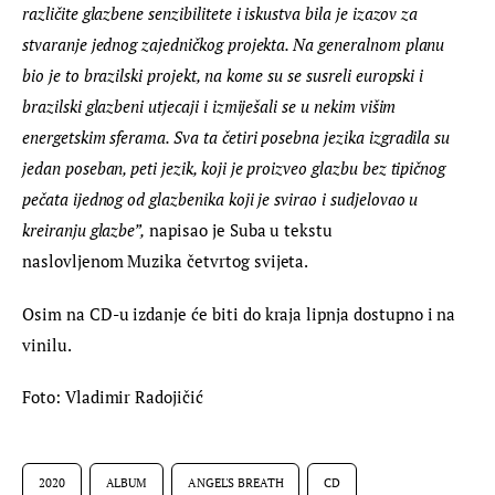
različite glazbene senzibilitete i iskustva bila je izazov za 
stvaranje jednog zajedničkog projekta. Na generalnom planu 
bio je to brazilski projekt, na kome su se susreli europski i 
brazilski glazbeni utjecaji i izmiješali se u nekim višim 
energetskim sferama. Sva ta četiri posebna jezika izgradila su 
jedan poseban, peti jezik, koji je proizveo glazbu bez tipičnog 
pečata ijednog od glazbenika koji je svirao i sudjelovao u 
kreiranju glazbe”,
 napisao je Suba u tekstu 
naslovljenom Muzika četvrtog svijeta.
Osim na CD-u izdanje će biti do kraja lipnja dostupno i na 
vinilu.
Foto: Vladimir Radojičić
2020
ALBUM
ANGEL'S BREATH
CD