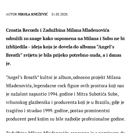
AUTOR
NIKOLA KNEŽEVIĆ
31.05.2020.
Croatia Records i Zadužbina Milana Mladenovića 
udružili su snage kako uspomena na Milana i Subu ne bi 
izblijedila – ideja koja je dovela do albuma “Angel’s 
Breath” svijetu je bila prijeko potrebno onda, a i danas 
je.
“Angel’s Breath” kultni je album, odnosno projekt Milana 
Mladenovića, legendarne rock figure ovih prostora koji nas 
je nažalost napustio 1994. godine i Mitra Subotića Sube, 
vrhunskog glazbenika i producenta koji je u Brazilu, gdje je 
tragično i stradao 1999. godine, postao prominentni 
producent pred kojim su bile najbolje profesionalne godine.
Zadužbina Milana Mladenovića osnovana je s namjerom da 