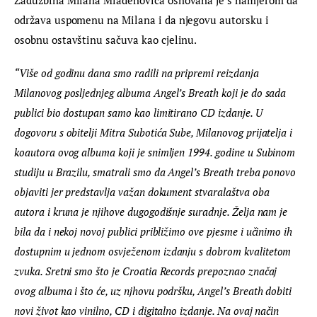
održava uspomenu na Milana i da njegovu autorsku i 
osobnu ostavštinu sačuva kao cjelinu.
“Više od godinu dana smo radili na pripremi reizdanja 
Milanovog posljednjeg albuma Angel’s Breath koji je do sada 
publici bio dostupan samo kao limitirano CD izdanje. U 
dogovoru s obitelji Mitra Subotića Sube, Milanovog prijatelja i 
koautora ovog albuma koji je snimljen 1994. godine u Subinom 
studiju u Brazilu, smatrali smo da Angel’s Breath treba ponovo 
objaviti jer predstavlja važan dokument stvaralaštva oba 
autora i kruna je njihove dugogodišnje suradnje. Želja nam je 
bila da i nekoj novoj publici približimo ove pjesme i učinimo ih 
dostupnim u jednom osvježenom izdanju s dobrom kvalitetom 
zvuka. Sretni smo što je Croatia Records prepoznao značaj 
ovog albuma i što će, uz njhovu podršku, Angel’s Breath dobiti 
novi život kao vinilno, CD i digitalno izdanje. Na ovaj način 