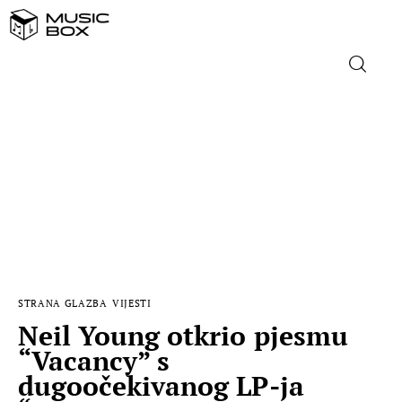
NASLOVNICA
DOMAĆA GLAZBA
STRANA GLAZBA
FILM
STRANA GLAZBA
VIJESTI
MUSIC BOX
Neil Young otkrio pjesmu
“Vacancy” s
dugoočekivanog LP-ja