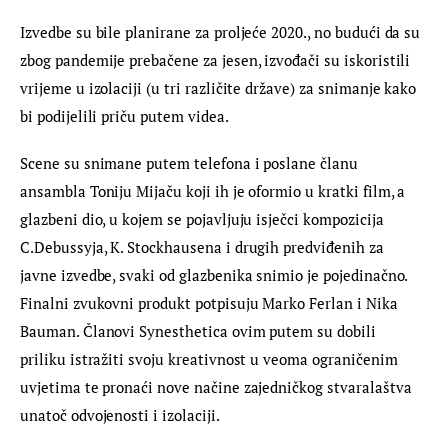
Izvedbe su bile planirane za proljeće 2020., no budući da su 
zbog pandemije prebačene za jesen, izvođači su iskoristili 
vrijeme u izolaciji (u tri različite države) za snimanje kako 
bi podijelili priču putem videa.
Scene su snimane putem telefona i poslane članu 
ansambla Toniju Mijaču koji ih je oformio u kratki film, a 
glazbeni dio, u kojem se pojavljuju isječci kompozicija 
C.Debussyja, K. Stockhausena i drugih predviđenih za 
javne izvedbe, svaki od glazbenika snimio je pojedinačno. 
Finalni zvukovni produkt potpisuju Marko Ferlan i Nika 
Bauman. Članovi Synesthetica ovim putem su dobili 
priliku istražiti svoju kreativnost u veoma ograničenim 
uvjetima te pronaći nove načine zajedničkog stvaralaštva 
unatoč odvojenosti i izolaciji.