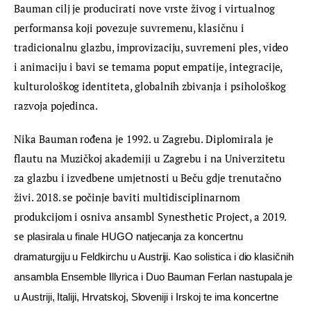
Bauman cilj je producirati nove vrste živog i virtualnog 
performansa koji povezuje suvremenu, klasičnu i 
tradicionalnu glazbu, improvizaciju, suvremeni ples, video 
i animaciju i bavi se temama poput empatije, integracije, 
kulturološkog identiteta, globalnih zbivanja i psihološkog 
razvoja pojedinca.
Nika Bauman rođena je 1992. u Zagrebu. Diplomirala je 
flautu na Muzičkoj akademiji u Zagrebu i na Univerzitetu 
za glazbu i izvedbene umjetnosti u Beču gdje trenutačno 
živi. 2018. se počinje baviti multidisciplinarnom 
produkcijom i osniva ansambl Synesthetic Project, a 2019. 
se 
plasirala u finale HUGO natjecanja za koncertnu 
dramaturgiju u Feldkirchu u Austriji. Kao solistica i dio klasičnih 
ansambla Ensemble Illyrica i Duo Bauman Ferlan nastupala je 
u Austriji, Italiji, Hrvatskoj, Sloveniji i Irskoj te ima koncertne 