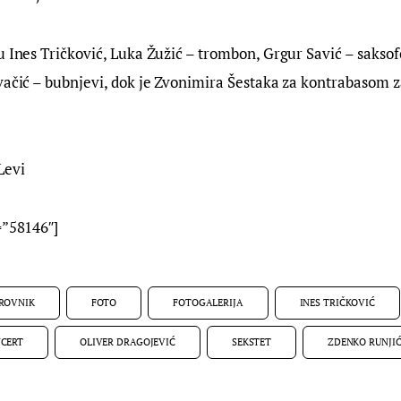
u Ines Tričković, Luka Žužić – trombon, Grgur Savić – saksof
vačić – bubnjevi, dok je Zvonimira Šestaka za kontrabasom 
Levi
=”58146″]
ROVNIK
FOTO
FOTOGALERIJA
INES TRIČKOVIĆ
CERT
OLIVER DRAGOJEVIĆ
SEKSTET
ZDENKO RUNJI