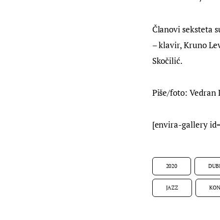
Članovi seksteta s
– klavir, Kruno Le
Skočilić.
Piše/foto: Vedran 
[envira-gallery id
2020
DUB
JAZZ
KON