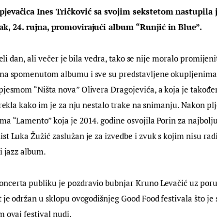
jevačica Ines Tričković sa svojim sekstetom nastupila j
ak, 24. rujna, promovirajući album “Runjić in Blue”.
ijeli dan, ali večer je bila vedra, tako se nije moralo promijen
 na spomenutom albumu i sve su predstavljene okupljenima,
pjesmom “Ništa nova” Olivera Dragojevića, a koja je takođe
 rekla kako im je za nju nestalo trake na snimanju. Nakon plje
ma “Lamento” koja je 2014. godine osvojila Porin za najbolju
st Luka Žužić zaslužan je za izvedbe i zvuk s kojim nisu ra
vi jazz album.
ncerta publiku je pozdravio bubnjar Kruno Levačić uz poruk
t je održan u sklopu ovogodišnjeg Good Food festivala što je
m ovaj festival nudi.