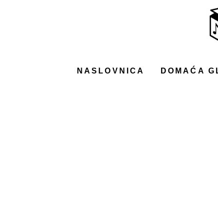
NASLOVNICA
DOMAĆA GLAZBA
STRANA GLAZBA
NASLOVNICA
DOMAĆA G
FILM
MUSIC BOX