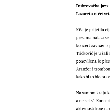
Dubrovačka jazz p
Lazareta u četvrt
Kiša je prijetila c
pjesama nalazi se
koncert završen s 
Tričković je u šali
ponovljena je pjes
Aranžer i tromboni
kako bi to bio pra
Na samom kraju ko
a ne seks”. Koncer
aktivnosti koje na