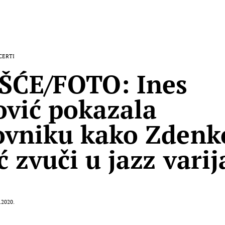
CERTI
ŠĆE/FOTO: Ines
ović pokazala
vniku kako Zdenk
ć zvuči u jazz varij
.2020.