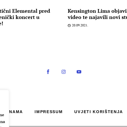
tični Elemental pred
Kensington Lima objavil
jenički koncert u
video te najavili novi s
e!
20.09.2021.
O NAMA
IMPRESSUM
UVJETI KORIŠTENJA
ane
 na