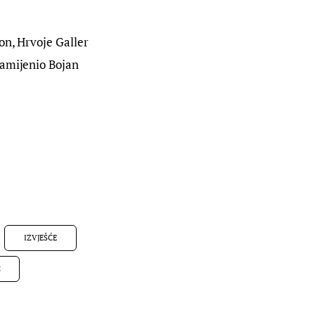
on, Hrvoje Galler 
zamijenio Bojan 
IZVJEŠĆE
Ć