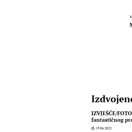
W
Izdvojene
IZVJEŠĆE/FOTO
fantastičnog pr
19.06.2022.