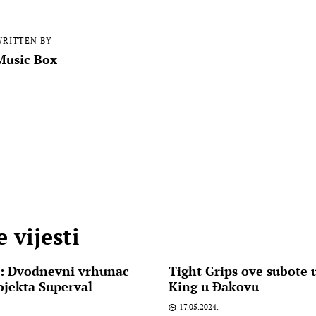
RITTEN BY
Music Box
 vijesti
: Dvodnevni vrhunac
Tight Grips ove subote 
ojekta Superval
King u Đakovu
17.05.2024.