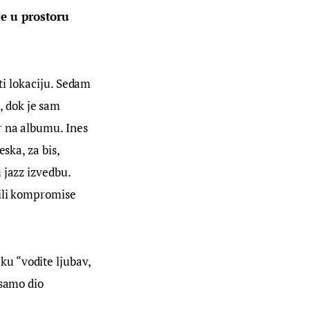
e u prostoru 
iti lokaciju. Sedam 
 dok je sam 
r na albumu. Ines 
ska, za bis, 
 jazz izvedbu. 
dili kompromise 
u “vodite ljubav, 
 samo dio 