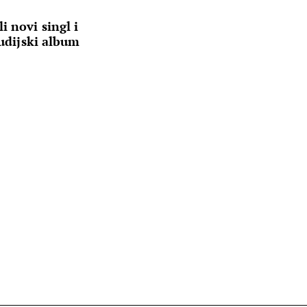
i novi singl i
tudijski album