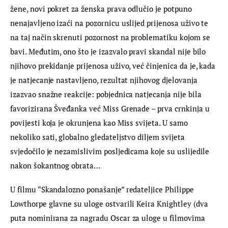
žene, novi pokret za ženska prava odlučio je potpuno 
nenajavljeno izaći na pozornicu uslijed prijenosa uživo te 
na taj način skrenuti pozornost na problematiku kojom se 
bavi. Međutim, ono što je izazvalo pravi skandal nije bilo 
njihovo prekidanje prijenosa uživo, već činjenica da je, kada 
je natjecanje nastavljeno, rezultat njihovog djelovanja 
izazvao snažne reakcije: pobjednica natjecanja nije bila 
favorizirana Šveđanka već Miss Grenade – prva crnkinja u 
povijesti koja je okrunjena kao Miss svijeta. U samo 
nekoliko sati, globalno gledateljstvo diljem svijeta 
svjedočilo je nezamislivim posljedicama koje su uslijedile 
nakon šokantnog obrata…
U filmu “Skandalozno ponašanje” redateljice Philippe 
Lowthorpe glavne su uloge ostvarili Keira Knightley (dva 
puta nominirana za nagradu Oscar za uloge u filmovima 