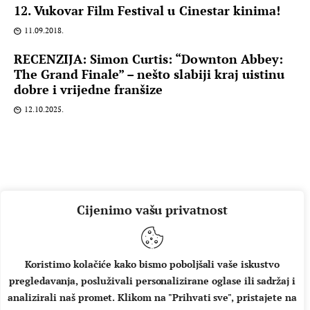
12. Vukovar Film Festival u Cinestar kinima!
11.09.2018.
RECENZIJA: Simon Curtis: “Downton Abbey:
The Grand Finale” – nešto slabiji kraj uistinu
dobre i vrijedne franšize
12.10.2025.
Cijenimo vašu privatnost
Koristimo kolačiće kako bismo poboljšali vaše iskustvo
pregledavanja, posluživali personalizirane oglase ili sadržaj i
O NAMA
IMPRESSUM
UVJETI KORIŠTENJA
analizirali naš promet. Klikom na "Prihvati sve", pristajete na