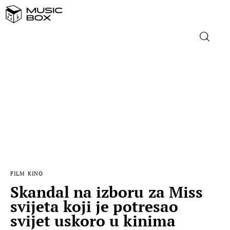
NASLOVNICA
DOMAĆA GLAZBA
STRANA GLAZBA
FILM
FILM
KINO
MUSIC BOX
Skandal na izboru za Miss
svijeta koji je potresao
svijet uskoro u kinima