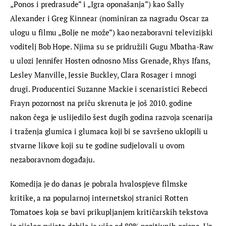
„Ponos i predrasude“ i „Igra oponašanja“) kao Sally 
Alexander i Greg Kinnear (nominiran za nagradu Oscar za 
ulogu u filmu „Bolje ne može“) kao nezaboravni televizijski 
voditelj Bob Hope. Njima su se pridružili Gugu Mbatha-Raw 
u ulozi Jennifer Hosten odnosno Miss Grenade, Rhys Ifans, 
Lesley Manville, Jessie Buckley, Clara Rosager i mnogi 
drugi. Producentici Suzanne Mackie i scenaristici Rebecci 
Frayn pozornost na priču skrenuta je još 2010. godine 
nakon čega je uslijedilo šest dugih godina razvoja scenarija 
i traženja glumica i glumaca koji bi se savršeno uklopili u 
stvarne likove koji su te godine sudjelovali u ovom 
nezaboravnom događaju.
Komedija je do danas je pobrala hvalospjeve filmske 
kritike, a na popularnoj internetskoj stranici Rotten 
Tomatoes koja se bavi prikupljanjem kritičarskih tekstova 
iz cijelog svijeta dobila je više od 80% pozitivnih ocjena. Uz 