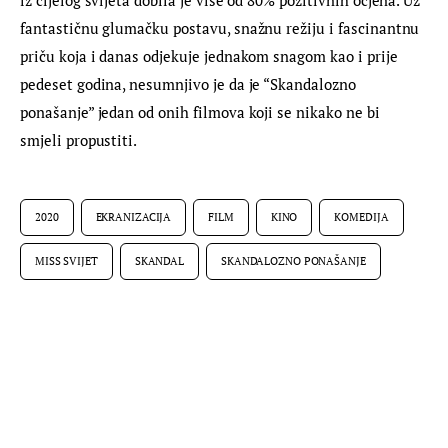
fantastičnu glumačku postavu, snažnu režiju i fascinantnu 
priču koja i danas odjekuje jednakom snagom kao i prije 
pedeset godina, nesumnjivo je da je “Skandalozno 
ponašanje” jedan od onih filmova koji se nikako ne bi 
smjeli propustiti.
2020
EKRANIZACIJA
FILM
KINO
KOMEDIJA
MISS SVIJET
SKANDAL
SKANDALOZNO PONAŠANJE