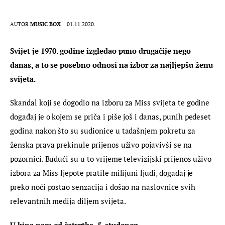
AUTOR
MUSIC BOX
01.11.2020.
Svijet je 1970. godine izgledao puno drugačije nego 
danas, a to se posebno odnosi na izbor za najljepšu ženu 
svijeta.
Skandal koji se dogodio na izboru za Miss svijeta te godine 
događaj je o kojem se priča i piše još i danas, punih pedeset 
godina nakon što su sudionice u tadašnjem pokretu za 
ženska prava prekinule prijenos uživo pojavivši se na 
pozornici. Budući su u to vrijeme televizijski prijenos uživo 
izbora za Miss ljepote pratile milijuni ljudi, događaj je 
preko noći postao senzacija i došao na naslovnice svih 
relevantnih medija diljem svijeta.
U kina nam od četvrtka, 5. studenog 