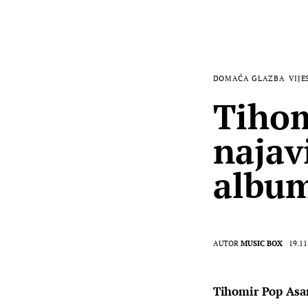
DOMAĆA GLAZBA
VIJE
Tihom
najav
albu
AUTOR
MUSIC BOX
19.11
Tihomir Pop Asan