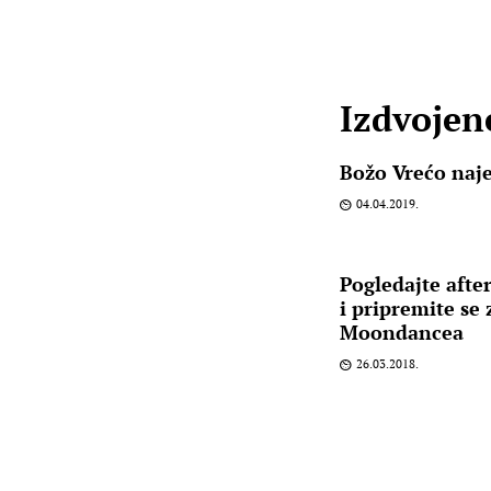
Izdvojene
Božo Vrećo naje
04.04.2019.
Pogledajte afte
i pripremite se
Moondancea
26.03.2018.