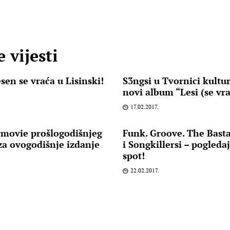
 vijesti
sen se vraća u Lisinski!
S3ngsi u Tvornici kultu
novi album “Lesi (se vra
17.02.2017.
rmovie prošlogodišnjeg
Funk. Groove. The Bast
 za ovogodišnje izdanje
i Songkillersi – pogleda
spot!
22.02.2017.