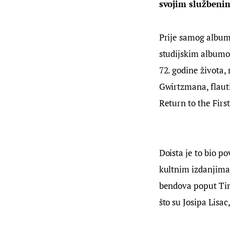
svojim službenim
Prije samog albuma
studijskim albumom
72. godine života,
Gwirtzmana, flauti
Return to the Firs
Doista je to bio p
kultnim izdanjima “
bendova poput Time
što su Josipa Lisa