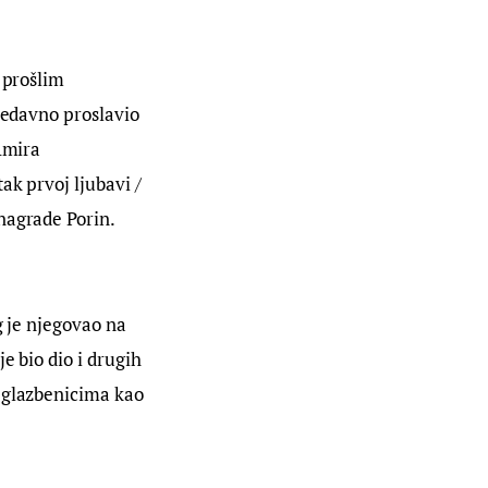
 prošlim 
nedavno proslavio 
Amira 
ak prvoj ljubavi / 
nagrade Porin.
g je njegovao na 
e bio dio i drugih 
 glazbenicima kao 