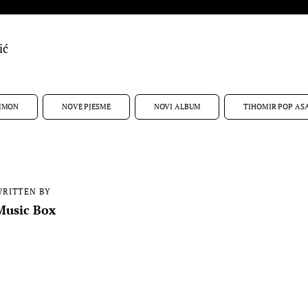
ić
MMON
NOVE PJESME
NOVI ALBUM
TIHOMIR POP AS
RITTEN BY
Music Box