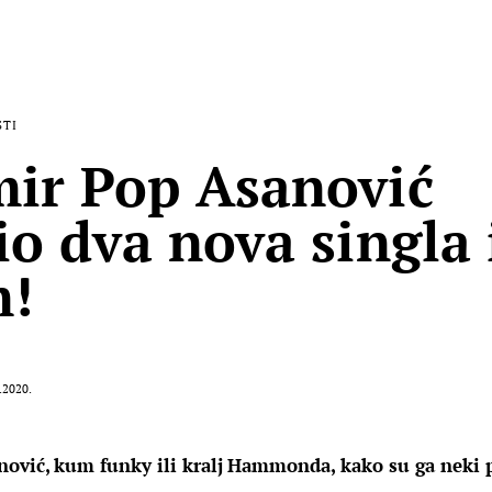
STI
ir Pop Asanović
io dva nova singla 
m!
.2020.
ović, kum funky ili kralj Hammonda, kako su ga neki p