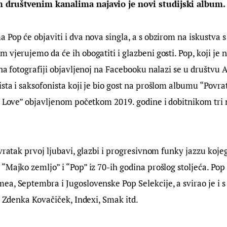
 društvenim kanalima najavio je novi studijski album.
 Pop će objaviti i dva nova singla, a s obzirom na iskustva s
 vjerujemo da će ih obogatiti i glazbeni gosti. Pop, koji je 
 na fotografiji objavljenoj na Facebooku nalazi se u društvu 
sta i saksofonista koji je bio gost na prošlom albumu “Povrat
t Love” objavljenom početkom 2019. godine i dobitnikom tri 
ovratak prvoj ljubavi, glazbi i progresivnom funky jazzu koje
Majko zemljo” i “Pop” iz 70-ih godina prošlog stoljeća. Pop j
a, Septembra i Jugoslovenske Pop Selekcije, a svirao je i s
c, Zdenka Kovačiček, Indexi, Smak itd.