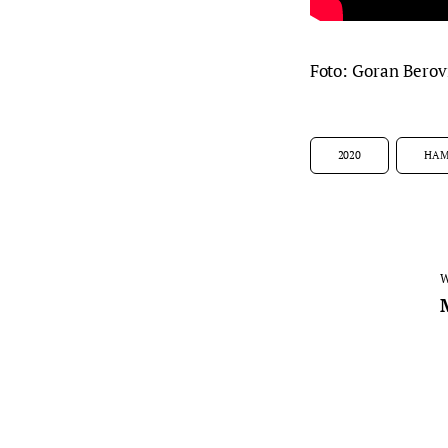
Foto: Goran Berov
2020
HA
W