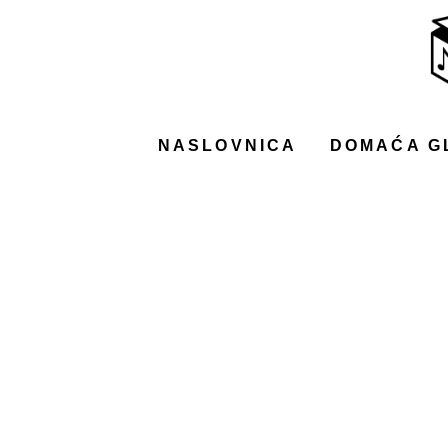
NASLOVNICA
DOMAĆA GLAZBA
STRANA GLAZBA
NASLOVNICA
DOMAĆA G
FILM
MUSIC BOX