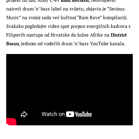
projekt do sad. Andy C-ev 
Ram Records
, nedvojbeno 
najveći drum ‘n’ bass label na svijetu, objavio je “Serious 
Music” na svojoj sada već kultnoj “Ram Rave” kompilaciji. 
Svakako pogledajte video spot prepun energičnih kadrova s 
Filipovih nastupa od Hrvatske do Južne Afrike na 
District 
Bassu
, jednom od vodećih drum ‘n’ bass YouTube kanala.​