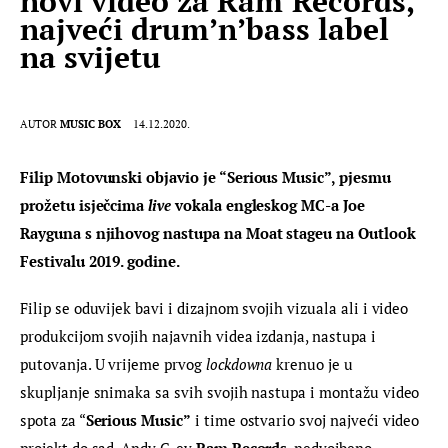
novi video za Ram Records,
najveći drum’n’bass label
na svijetu
AUTOR
MUSIC BOX
14.12.2020.
Filip Motovunski objavio je “Serious Music”, pjesmu 
prožetu isječcima
 live
 vokala engleskog MC-a Joe 
Rayguna s njihovog nastupa na Moat stageu na Outlook 
Festivalu 2019. godine.
Filip se oduvijek bavi i dizajnom svojih vizuala ali i video 
produkcijom svojih najavnih videa izdanja, nastupa i 
putovanja. U vrijeme prvog 
lockdowna
 krenuo je u 
skupljanje snimaka sa svih svojih nastupa i montažu video 
spota za “
Serious Music”
 i time ostvario svoj najveći video 