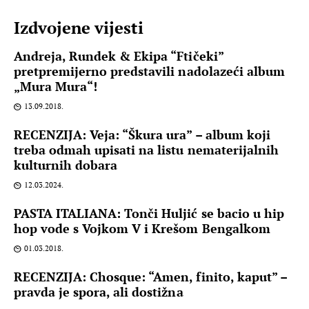
Izdvojene vijesti
Andreja, Rundek & Ekipa “Ftičeki”
pretpremijerno predstavili nadolazeći album
„Mura Mura“!
13.09.2018.
RECENZIJA: Veja: “Škura ura” – album koji
treba odmah upisati na listu nematerijalnih
kulturnih dobara
12.03.2024.
PASTA ITALIANA: Tonči Huljić se bacio u hip
hop vode s Vojkom V i Krešom Bengalkom
01.03.2018.
RECENZIJA: Chosque: “Amen, finito, kaput” –
pravda je spora, ali dostižna