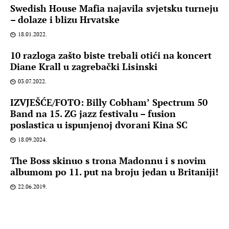
Swedish House Mafia najavila svjetsku turneju
– dolaze i blizu Hrvatske
18.01.2022.
10 razloga zašto biste trebali otići na koncert
Diane Krall u zagrebački Lisinski
03.07.2022.
IZVJEŠĆE/FOTO: Billy Cobham’ Spectrum 50
Band na 15. ZG jazz festivalu – fusion
poslastica u ispunjenoj dvorani Kina SC
18.09.2024.
The Boss skinuo s trona Madonnu i s novim
albumom po 11. put na broju jedan u Britaniji!
22.06.2019.