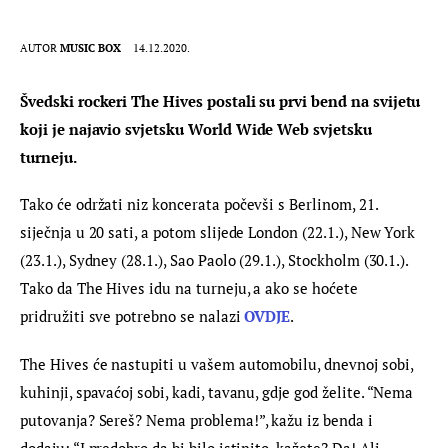
AUTOR
MUSIC BOX
14.12.2020.
Švedski rockeri The Hives postali su prvi bend na svijetu 
koji je najavio svjetsku World Wide Web svjetsku 
turneju.
Tako će održati niz koncerata počevši s Berlinom, 21. 
siječnja u 20 sati, a potom slijede London (22.1.), New York 
(23.1.), Sydney (28.1.), Sao Paolo (29.1.), Stockholm (30.1.). 
Tako da The Hives idu na turneju, a ako se hoćete 
pridružiti sve potrebno se nalazi 
OVDJE
.
The Hives će nastupiti u vašem automobilu, dnevnoj sobi, 
kuhinji, spavaćoj sobi, kadi, tavanu, gdje god želite. “Nema 
putovanja? Sereš? Nema problema!”, kažu iz benda i 
dodaju: “I predobro da bi bilo istinito, kažete? Da! Ali 