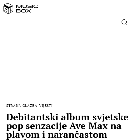
NASLOVNICA
DOMAĆA GLAZBA
STRANA GLAZBA
FILM
STRANA GLAZBA
VIJESTI
MUSIC BOX
Debitantski album svjetske
pop senzacije Ave Max na
plavom i narančastom