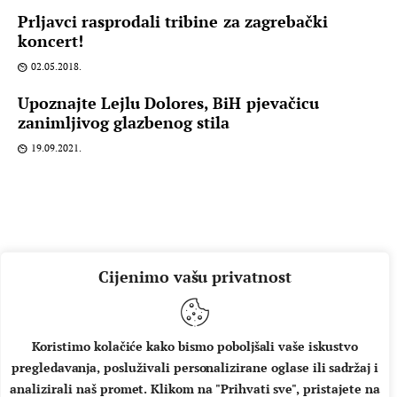
Prljavci rasprodali tribine za zagrebački
koncert!
02.05.2018.
Upoznajte Lejlu Dolores, BiH pjevačicu
zanimljivog glazbenog stila
19.09.2021.
Cijenimo vašu privatnost
Koristimo kolačiće kako bismo poboljšali vaše iskustvo
pregledavanja, posluživali personalizirane oglase ili sadržaj i
O NAMA
IMPRESSUM
UVJETI KORIŠTENJA
analizirali naš promet. Klikom na "Prihvati sve", pristajete na