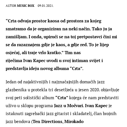
AUTOR
MUSIC BOX
09.01.2021.
“Crta odvaja prostor kaosa od prostora za kojeg 
smatramo da je organiziran na neki način. Tako ju ja 
zamišljam. I onda, upirući se na toj pretpostavci čini mi 
se da razaznajem gdje je kaos, a gdje red. To je lijep 
osjećaj, ali traje vrlo kratko.” Tim nas 
riječima Ivan 
Kapec
 uvodi u svoj intiman svijet i 
predstavlja ideju novog albuma “Crta”.
Jedan od najaktivnijih i najznačajnijih domaćih jazz 
glazbenika u protekla tri desetljeća u jesen 2020. objavljuje 
svoj peti solistički album 
“Crta”
 kojega će nam predstaviti 
uživo u sklopu programa
 Jazz u Močvari
. 
Ivan 
Kapec
 je 
istaknuti zagrebački jazz gitarist i skladatelj, član brojnih 
jazz bendova (
Ten Directions
, 
Mirokado 