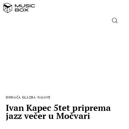
NASLOVNICA
DOMAĆA GLAZBA
STRANA GLAZBA
FILM
DOMAĆA GLAZBA
NAJAVE
MUSIC BOX
Ivan Kapec 5tet priprema
jazz večer u Močvari