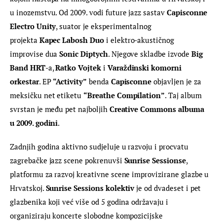
u inozemstvu. Od 2009. vodi future jazz sastav 
Capisconne 
Electro Unity
, suator je eksperimentalnog 
projekta 
Kapec
 Labosh Duo
 i elektro-akustičnog 
improvise dua 
Sonic Diptych
. Njegove skladbe izvode 
Big 
Band HRT
-a, 
Ratko Vojtek
 i 
Varaždinski komorni 
orkestar
. EP 
“Activity”
 benda 
Capisconne
 objavljen je za 
meksičku net etiketu 
“Breathe Compilation”
. Taj album 
svrstan je među pet najboljih 
Creative Commons albuma 
u 2009. godini
.
Zadnjih godina aktivno sudjeluje u razvoju i procvatu 
zagrebačke jazz scene pokrenuvši 
Sunrise Sessionse
, 
platformu za razvoj kreativne scene improvizirane glazbe u 
Hrvatskoj. 
Sunrise Sessions kolektiv
 je od dvadeset i pet 
glazbenika koji već više od 5 godina održavaju i 
organiziraju koncerte slobodne kompozicijske 