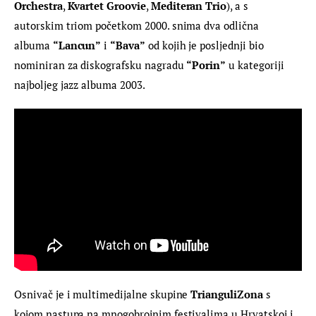
Orchestra
, 
Kvartet Groovie
, 
Mediteran Trio
), a s 
autorskim triom početkom 2000. snima dva odlična 
albuma 
“Lancun”
 i 
“Bava”
 od kojih je posljednji bio 
nominiran za diskografsku nagradu 
“Porin”
 u kategoriji 
najboljeg jazz albuma 2003.
Osnivač je i multimedijalne skupine 
TrianguliZona
 s 
kojom nastupa na mnogobrojnim festivalima u Hrvatskoj i 