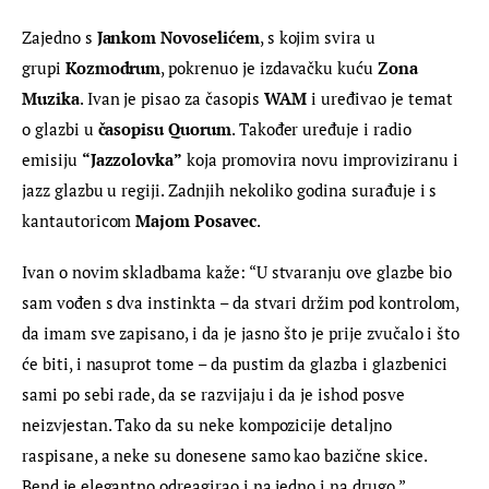
Zajedno s 
Jankom Novoselićem
, s kojim svira u 
grupi 
Kozmodrum
, pokrenuo je izdavačku kuću 
Zona 
Muzika
. Ivan je pisao za časopis 
WAM
 i uređivao je temat 
o glazbi u 
časopisu Quorum
. Također uređuje i radio 
emisiju 
“Jazzolovka”
 koja promovira novu improviziranu i 
jazz glazbu u regiji. Zadnjih nekoliko godina surađuje i s 
kantautoricom 
Majom Posavec
.
Ivan o novim skladbama kaže: “U stvaranju ove glazbe bio 
sam vođen s dva instinkta – da stvari držim pod kontrolom, 
da imam sve zapisano, i da je jasno što je prije zvučalo i što 
će biti, i nasuprot tome – da pustim da glazba i glazbenici 
sami po sebi rade, da se razvijaju i da je ishod posve 
neizvjestan. Tako da su neke kompozicije detaljno 
raspisane, a neke su donesene samo kao bazične skice. 
Bend je elegantno odreagirao i na jedno i na drugo.”