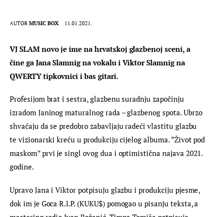
AUTOR
MUSIC BOX
11.01.2021.
VJ SLAM novo je ime na hrvatskoj glazbenoj sceni, a 
čine ga Jana Slamnig na vokalu i Viktor Slamnig na 
QWERTY tipkovnici i bas gitari. 
Profesijom brat i sestra, glazbenu suradnju započinju 
izradom Janinog maturalnog rada – glazbenog spota. Ubrzo 
shvaćaju da se predobro zabavljaju radeći vlastitu glazbu 
te vizionarski kreću u produkciju cijelog albuma. “Život pod 
maskom” prvi je singl ovog dua i optimistična najava 2021. 
godine.
Upravo Jana i Viktor potpisuju glazbu i produkciju pjesme, 
dok im je Goca R.I.P. (KUKU$) pomogao u pisanju teksta, a 
mastering radio Ivan Božanić. Timna Tomiša potpisuje 