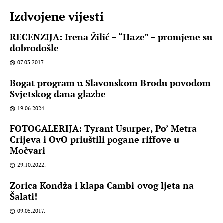
Izdvojene vijesti
RECENZIJA: Irena Žilić – “Haze” – promjene su
dobrodošle
07.03.2017.
Bogat program u Slavonskom Brodu povodom
Svjetskog dana glazbe
19.06.2024.
FOTOGALERIJA: Tyrant Usurper, Po’ Metra
Crijeva i OvO priuštili pogane riffove u
Močvari
29.10.2022.
Zorica Kondža i klapa Cambi ovog ljeta na
Šalati!
09.05.2017.