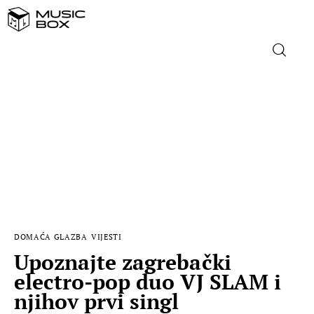
NASLOVNICA
DOMAĆA GLAZBA
STRANA GLAZBA
FILM
DOMAĆA GLAZBA
VIJESTI
MUSIC BOX
Upoznajte zagrebački
electro-pop duo VJ SLAM i
njihov prvi singl