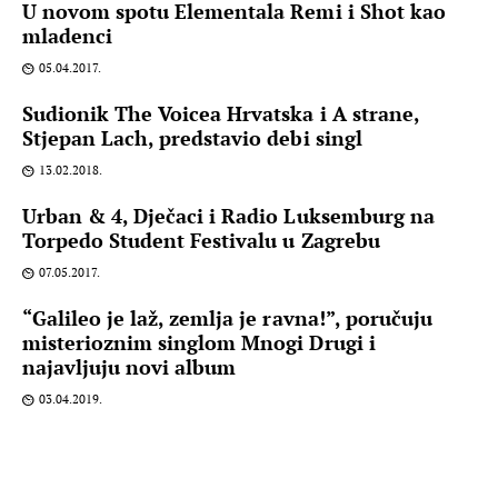
U novom spotu Elementala Remi i Shot kao
mladenci
05.04.2017.
Sudionik The Voicea Hrvatska i A strane,
Stjepan Lach, predstavio debi singl
13.02.2018.
Urban & 4, Dječaci i Radio Luksemburg na
Torpedo Student Festivalu u Zagrebu
07.05.2017.
“Galileo je laž, zemlja je ravna!”, poručuju
misterioznim singlom Mnogi Drugi i
najavljuju novi album
03.04.2019.