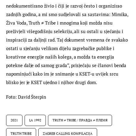
nedokumentirano živio i čiji je razvoj često i organizirao 
zadnjih godina, a mi smo sudjelovali sa sastavima: Mimika, 
Živa Voda, Truth ≠ Tribe i mnogima koji možda nisu 
preživjeli višegodišnju selekciju, ali su ostali u sjećanju i 
inspiraciji za daljnji rad. Taj dokument vremena će svakako 
ostati u sjećanju velikom dijelu zagrebačke publike i 
kreativne energije naših kolega, a možda ta energija 
potekne dalje od samog grada“, prisjećaju se članovi benda 
napominjući kako im je snimanje u KSET-u uvijek srcu 
blisko jer je KSET ujedno i njihov drugi dom.
Foto: David Šterpin
2021
LA 1992
TRUTH ≠ TRIBE / ПРАВДА ≠ ПЛЕМЯ
TRUTH TRIBE
ZAGREB CALLING KOMPILACIJA