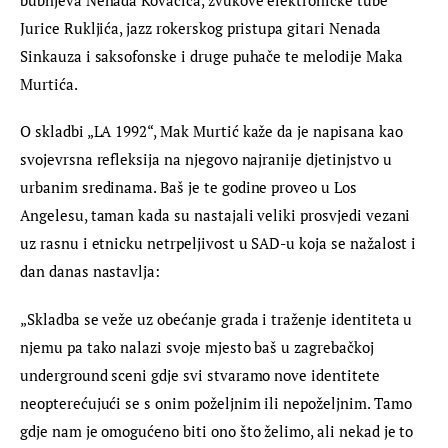
Jurice Rukljića, jazz rokerskog pristupa gitari Nenada 
Sinkauza i saksofonske i druge puhače te melodije Maka 
Murtića.
O skladbi „LA 1992“, Mak Murtić kaže da je napisana kao 
svojevrsna refleksija na njegovo najranije djetinjstvo u 
urbanim sredinama. Baš je te godine proveo u Los 
Angelesu, taman kada su nastajali veliki prosvjedi vezani 
uz rasnu i etnicku netrpeljivost u SAD-u koja se nažalost i 
dan danas nastavlja:
„Skladba se veže uz obećanje grada i traženje identiteta u 
njemu pa tako nalazi svoje mjesto baš u zagrebačkoj 
underground sceni gdje svi stvaramo nove identitete 
neopterećujući se s onim poželjnim ili nepoželjnim. Tamo 
gdje nam je omogućeno biti ono što želimo, ali nekad je to 