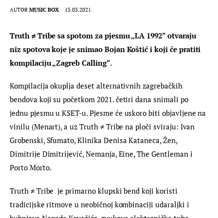
AUTOR
MUSIC BOX
13.03.2021.
Truth ≠ Tribe sa spotom za pjesmu „LA 1992“ otvaraju 
niz spotova koje je snimao Bojan Koštić i koji će pratiti 
kompilaciju „Zagreb Calling“.
Kompilacija okuplja deset alternativnih zagrebačkih 
bendova koji su početkom 2021. četiri dana snimali po 
jednu pjesmu u KSET-u. Pjesme će uskoro biti objavljene na 
vinilu (Menart), a uz Truth ≠ Tribe na ploči sviraju: Ivan 
Grobenski, Sfumato, Klinika Denisa Kataneca, Žen, 
Dimitrije Dimitrijević, Nemanja, Eine, The Gentleman i 
Porto Morto.
Truth ≠ Tribe  je primarno klupski bend koji koristi 
tradicijske ritmove u neobičnoj kombinaciji udaraljki i 
bubnjeva Nenada Kovačića, zvukove elektroničke tube 