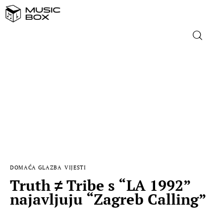
NASLOVNICA
DOMAĆA GLAZBA
STRANA GLAZBA
FILM
DOMAĆA GLAZBA
VIJESTI
MUSIC BOX
Truth ≠ Tribe s “LA 1992”
najavljuju “Zagreb Calling”