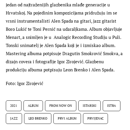
jedan od najtraženijih glazbenika mlađe generacije u 
Hrvatskoj. Na pojedinim kompozicijama pridružuju im se 
vrsni instrumentalisti Alen Spada na gitari, jazz gitarist 
Boro Lukić te Toni Pernić na udaraljkama. Album objavljuje 
Menart, a snimljen je u  Analogic Recording Studiju u Puli. 
Tonski snimatelj je Alen Spada koji je i izmiskao album. 
Mastering albuma potpisuje Dragutin Smokrović Smokva, a 
dizajn covera i fotografije Igor Zirojević. Glazbenu 
produkciju albuma potpisuju Leon Brenko i Alen Spada.
Foto: Igor Zirojević
2021
ALBUM
FROM NOW ON
ISTARSKI
ISTRA
JAZZ
LEO BRENKO
PRVI ALBUM
PRVIJENAC