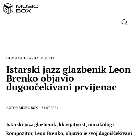
NASLOVNICA
DOMAĆA GLAZBA
VIJESTI
DOMAĆA GLAZBA
Istarski jazz glazbenik Leon
Brenko objavio
STRANA GLAZBA
dugoočekivani prvijenac
FILM
MUSIC BOX
AUTOR
MUSIC BOX
31.07.2021.
Istarski jazz glazbenik, klavijaturist, muzikolog i 
kompozitor, Leon Brenko, objavio je svoj dugoiščekivani 