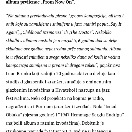
album prvijenac „From Now On“.
“Na albumu prevladavaju plesne i groovy kompozicije, ali ima i 
onih koje su zamišljene i snimljene u jazz maniri poput „Say It 
Again“, „Childhood Memories“ ili „The Doctor“. Nekoliko 
skladbi s albuma nastalo je u nazad 5, 6 godina dok su dvije 
skladane ove godine neposredno prije samog snimanja. Album 
je u cijelosti snimljen u svega nekoliko dana od kojih je većina 
kompozicija snimljena u prvom ili drugom takeu“,
 pojašnjava 
Leon Brenko koji zadnjih 20 godina aktivno djeluje kao 
studijski glazbenik i aranžer, surađuje s eminentnim 
glazbenim izvođačima u Hrvatskoj i nastupa na jazz 
festivalima. Neki od projekata na kojima je radio, 
nagrađeni su i Porinom (aranžer i izvođač:  Nola “Iznad 
Oblaka” (pjesma godine) i “1947 Hommage Sergiu Endrigu” 
(najbolji album s raznim izvođačima). Dobitnik je 
strukovne nagrade “Status” 2013. godine u kategoriji 