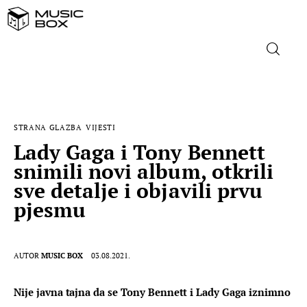
NASLOVNICA
STRANA GLAZBA
VIJESTI
DOMAĆA GLAZBA
Lady Gaga i Tony Bennett
snimili novi album, otkrili
STRANA GLAZBA
sve detalje i objavili prvu
pjesmu
FILM
MUSIC BOX
AUTOR
MUSIC BOX
03.08.2021.
Nije javna tajna da se Tony Bennett i Lady Gaga iznimno 