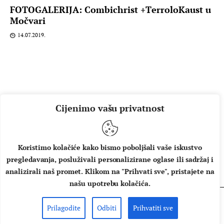
FOTOGALERIJA: Combichrist +TerroloKaust u
Močvari
14.07.2019.
Cijenimo vašu privatnost
Koristimo kolačiće kako bismo poboljšali vaše iskustvo
pregledavanja, posluživali personalizirane oglase ili sadržaj i
O NAMA
IMPRESSUM
UVJETI KORIŠTENJA
analizirali naš promet. Klikom na "Prihvati sve", pristajete na
našu upotrebu kolačića.
Prilagodite
Odbiti
Prihvatiti sve
Copyright © 2026 Music Box - All rights reserved.