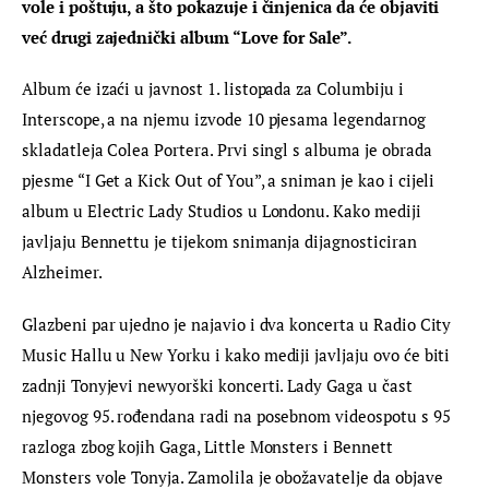
vole i poštuju, a što pokazuje i činjenica da će objaviti 
već drugi zajednički album “Love for Sale”.
Album će izaći u javnost 1. listopada za Columbiju i 
Interscope, a na njemu izvode 10 pjesama legendarnog 
skladatleja Colea Portera. Prvi singl s albuma je obrada 
pjesme “I Get a Kick Out of You”, a sniman je kao i cijeli 
album u Electric Lady Studios u Londonu. Kako mediji 
javljaju Bennettu je tijekom snimanja dijagnosticiran 
Alzheimer.
Glazbeni par ujedno je najavio i dva koncerta u Radio City 
Music Hallu u New Yorku i kako mediji javljaju ovo će biti 
zadnji Tonyjevi newyorški koncerti. Lady Gaga u čast 
njegovog 95. rođendana radi na posebnom videospotu s 95 
razloga zbog kojih Gaga, Little Monsters i Bennett 
Monsters vole Tonyja. Zamolila je obožavatelje da objave 