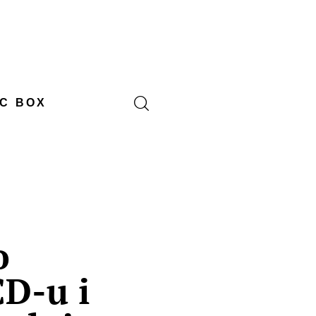
C BOX
o
CD-u i