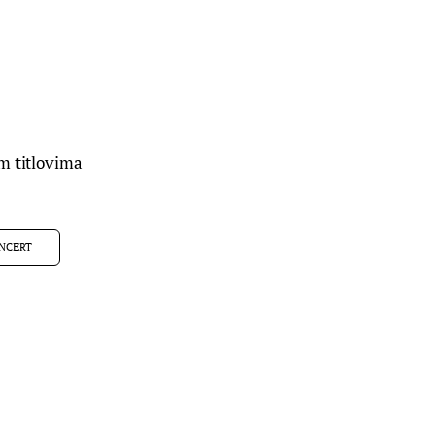
m titlovima
NCERT