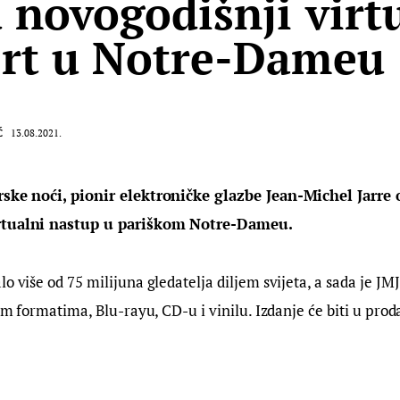
u novogodišnji virt
rt u Notre-Dameu
Ć
13.08.2021.
rske noći, pionir elektroničke glazbe Jean-Michel Jarre 
rtualni nastup u pariškom Notre-Dameu.
o više od 75 milijuna gledatelja diljem svijeta, a sada je JMJ
kim formatima, Blu-rayu, CD-u i vinilu. Izdanje će biti u proda