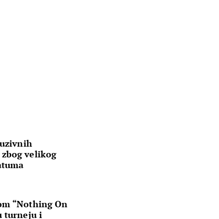
luzivnih
 zbog velikog
datuma
lom “Nothing On
 turneju i