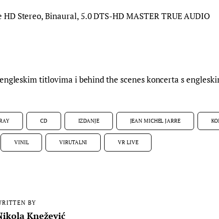
 HD Stereo, Binaural, 5.0 DTS-HD MASTER TRUE AUDIO
engleskim titlovima i behind the scenes koncerta s engleski
 RAY
CD
IZDANJE
JEAN MICHEL JARRE
KO
VINIL
VIRUTALNI
VR LIVE
RITTEN BY
Nikola Knežević