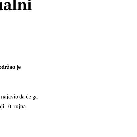
ualni
održao je 
 najavio da će ga 
ji 10. rujna.