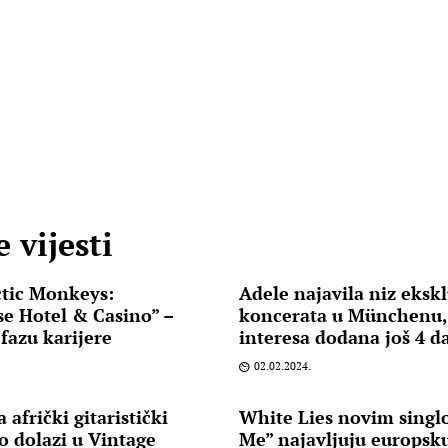
 vijesti
tic Monkeys:
Adele najavila niz eksk
se Hotel & Casino” –
koncerata u Münchenu,
fazu karijere
interesa dodana još 4 
02.02.2024.
afrički gitaristički
White Lies novim sing
 dolazi u Vintage
Me” najavljuju europsku