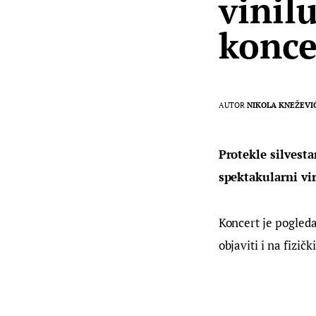
vinil
konce
AUTOR
NIKOLA KNEŽEVI
Protekle silvesta
spektakularni vi
Koncert je pogledal
objaviti i na fizič