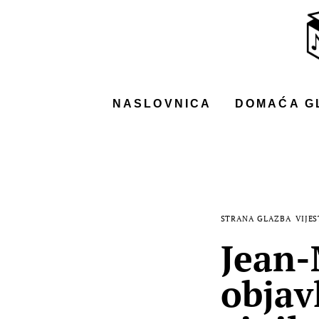
NASLOVNICA
DOMAĆA GLAZBA
STRANA GLAZBA
NASLOVNICA
DOMAĆA G
FILM
MUSIC BOX
STRANA GLAZBA
VIJES
Jean-
objav