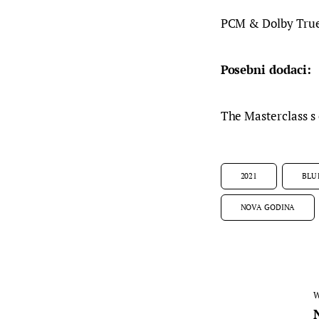
PCM & Dolby True
Posebni dodaci:
The Masterclass s 
2021
BLU
NOVA GODINA
W