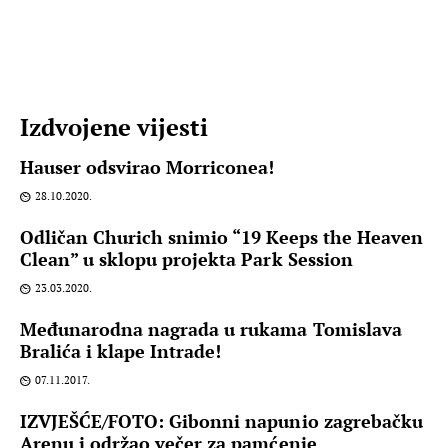
Izdvojene vijesti
Hauser odsvirao Morriconea!
28.10.2020.
Odličan Churich snimio “19 Keeps the Heaven
Clean” u sklopu projekta Park Session
23.03.2020.
Međunarodna nagrada u rukama Tomislava
Bralića i klape Intrade!
07.11.2017.
IZVJEŠĆE/FOTO: Gibonni napunio zagrebačku
Arenu i održao večer za pamćenje