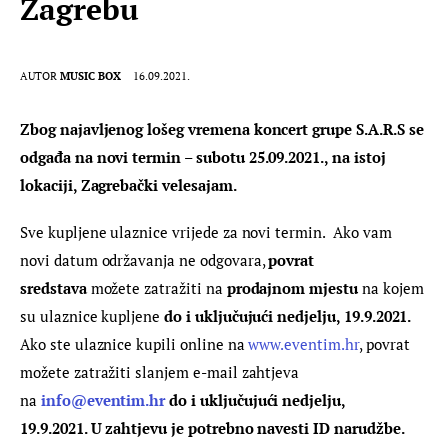
Zagrebu
AUTOR
MUSIC BOX
16.09.2021.
Zbog najavljenog lošeg vremena koncert grupe S.A.R.S se 
odgađa na novi termin – subotu 25.09.2021., na istoj 
lokaciji, Zagrebački velesajam.
Sve kupljene ulaznice vrijede za novi termin.  
Ako vam 
novi datum održavanja ne odgovara, 
povrat 
sredstava
 možete zatražiti na 
prodajnom mjestu
 na kojem 
su ulaznice kupljene 
do i uključujući nedjelju, 19.9.2021. 
Ako ste ulaznice kupili online na 
www.eventim.hr
, povrat 
možete zatražiti slanjem e-mail zahtjeva 
na 
info@eventim.hr
do i uključujući nedjelju, 
19.9.2021. U zahtjevu je potrebno navesti ID narudžbe.