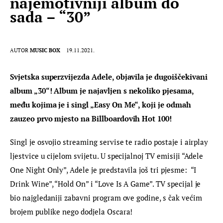
najemotivniji album do
sada – “30”
AUTOR
MUSIC BOX
19.11.2021.
Svjetska superzvijezda Adele, objavila je dugoiščekivani 
album „30“! Album je najavljen s nekoliko pjesama, 
među kojima je i singl „Easy On Me“, koji je odmah 
zauzeo prvo mjesto na Billboardovih Hot 100!
Singl je osvojio streaming servise te radio postaje i airplay 
ljestvice u cijelom svijetu. U specijalnoj TV emisiji “Adele 
One Night Only”, Adele je predstavila još tri pjesme:  “I 
Drink Wine”, “Hold On” i “Love Is A Game”. TV specijal je 
bio najgledaniji zabavni program ove godine, s čak većim 
brojem publike nego dodjela Oscara!