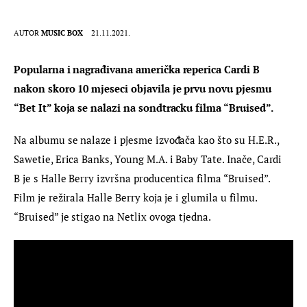
AUTOR
MUSIC BOX
21.11.2021.
Popularna i nagrađivana američka reperica Cardi B 
nakon skoro 10 mjeseci objavila je prvu novu pjesmu 
“Bet It” koja se nalazi na sondtracku filma “Bruised”.
Na albumu se nalaze i pjesme izvođača kao što su H.E.R., 
Sawetie, Erica Banks, Young M.A. i Baby Tate. Inače, Cardi 
B je s Halle Berry izvršna producentica filma “Bruised”. 
Film je režirala Halle Berry koja je i glumila u filmu. 
“Bruised” je stigao na Netlix ovoga tjedna.