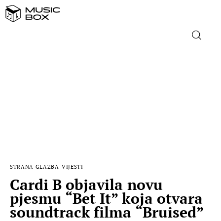
NASLOVNICA
DOMAĆA GLAZBA
STRANA GLAZBA
FILM
STRANA GLAZBA
VIJESTI
MUSIC BOX
Cardi B objavila novu
pjesmu “Bet It” koja otvara
soundtrack filma “Bruised”