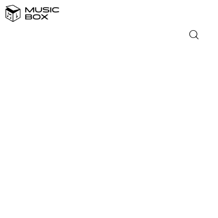
NASLOVNICA
DOMAĆA GLAZBA
STRANA GLAZBA
FILM
MUSIC BOX