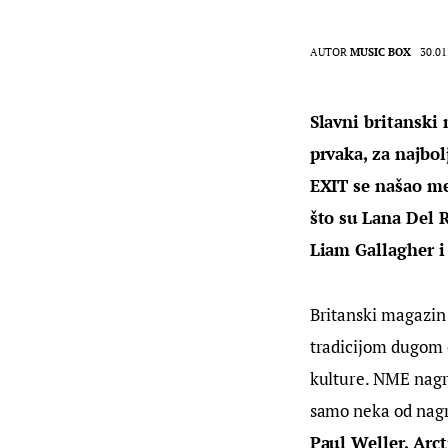
AUTOR
MUSIC BOX
30.01
Slavni britanski
prvaka, za najbo
EXIT se našao me
što su
Lana Del R
Liam Gallagher i
Britanski magazin
tradicijom dugom č
kulture. NME nagr
samo neka od nagr
Paul Weller, Arct