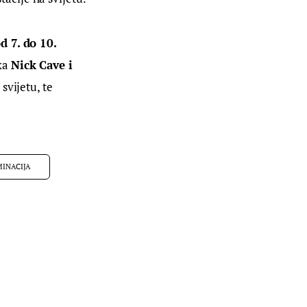
d 7. do 10. 
ka 
Nick Cave i 
svijetu, te 
INACIJA