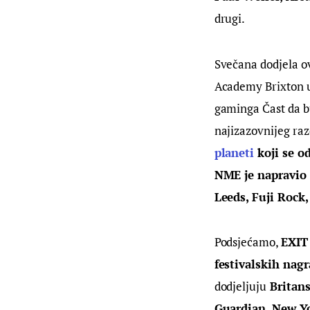
drugi.
Svečana dodjela o
Academy Brixton u 
gaminga Čast da 
najizazovnijeg raz
planeti
 k
oji se o
NME je napravio 
Leeds, Fuji Rock,
Podsjećamo, 
EXIT 
festivalskih nag
dodjeljuju
 Britan
Guardian, New Y