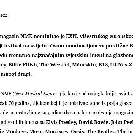
.2022.
 magazin NME nominirao je EXIT, višestrukog europskog
lji festival na svijetu! Ovom nominacijom za prestižne 
đu trenutno najznačajnim svjetskim imenima glazbene 
ey, Billie Eilish, The Weeknd, Måneskin, BTS, Lil Nas X, 
 mnogi drugi
.
 NME (
New Musical Express
) jedan je od najuglednijih svjets
ak 70 godina, tijekom kojih je pokrivao teme iz polja glazbe,
ade uspostavljene su godinu dana nakon osnivanja magazina,
ađivanijih imena su 
Elvis Presley, David Bowie, John Peel,
ic Monkeys, Muse, Morrissey, Oasis, The Beatles, The Ja