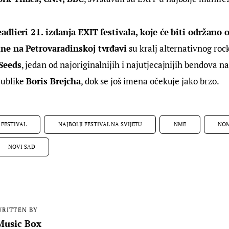
adlieri 21. izdanja EXIT festivala, koje će biti održano o
ine na Petrovaradinskoj tvrđavi
 su kralj alternativnog roc
Seeds
, jedan od najoriginalnijih i najutjecajnijih bendova na 
ublike 
Boris Brejcha
, dok se još imena očekuje jako brzo.
 FESTIVAL
NAJBOLJI FESTIVAL NA SVIJETU
NME
NOM
NOVI SAD
RITTEN BY
Music Box