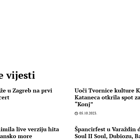
 vijesti
že u Zagreb na prvi
Uoči Tvornice kulture K
cert
Kataneca otkrila spot za
“Konj”
05.10.2023.
imila live verziju hita
Špancirfest u Varaždin 
ransko more
Soul II Soul, Dubiozu, Ba