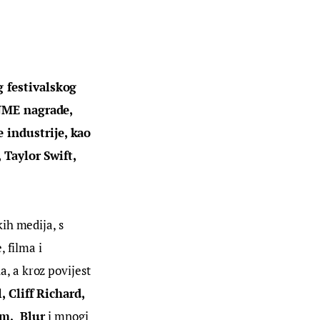
 festivalskog 
NME nagrade, 
industrije, kao 
Taylor Swift, 
kih medija, s 
 filma i 
 a kroz povijest 
 Cliff Richard, 
m,  Blur 
i mnogi 