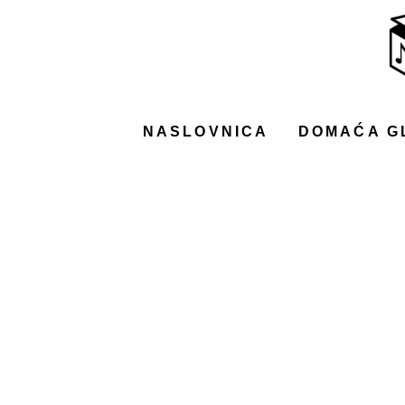
NASLOVNICA
DOMAĆA GLAZBA
STRANA GLAZBA
NASLOVNICA
DOMAĆA G
FILM
MUSIC BOX