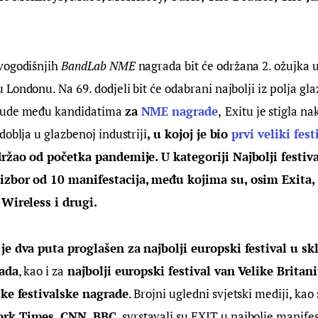
vogodišnjih 
BandLab NME
 nagrada bit će održana 2. ožujka 
Londonu. Na 69. dodjeli bit će odabrani najbolji iz polja glaz
bude među kandidatima 
za 
NME nagrade
,
Exitu je stigla na
doblja u glazbenoj industriji
, u kojoj je bio 
prvi veliki fest
držao od početka pandemije. 
U kategoriji Najbolji festiva
izbor od 10 manifestacija, među kojima su, osim Exita,
 Wireless i drugi.
je dva puta proglašen za najbolji europski festival u s
rada
, kao i za
 najbolji europski festival van Velike Britani
ske festivalske nagrade
. Brojni ugledni svjetski mediji, kao 
ork Times, CNN, BBC
, svrstavali su EXIT u najbolje manifes