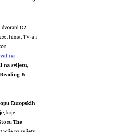
u dvorani O2 
be, filma, TV-a i 
kon 
ival na 
l na svijetu, 
 Reading & 
klopu Europskih 
je
, koje 
što su 
The 
tacije na svijetu.