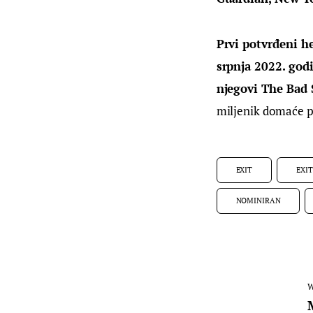
Prvi potvrđeni he
srpnja 2022. god
njegovi The Bad 
miljenik domaće p
EXIT
EXIT
NOMINIRAN
W