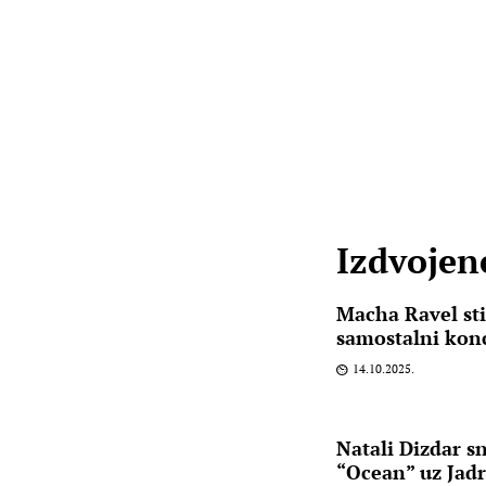
Izdvojene
Macha Ravel sti
samostalni kon
14.10.2025.
Natali Dizdar sn
“Ocean” uz Jad