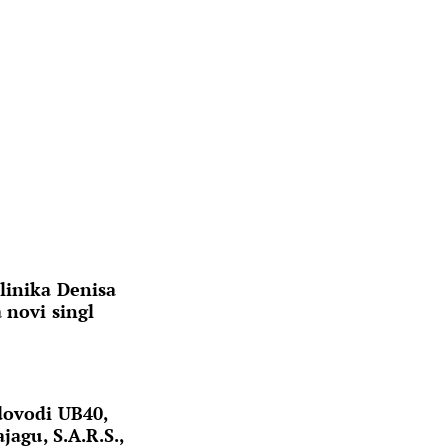
linika Denisa
 novi singl
dovodi UB40,
jagu, S.A.R.S.,