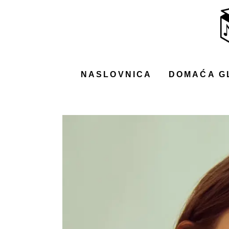
NASLOVNICA
DOMAĆA GLAZBA
STRANA GLAZBA
NASLOVNICA
DOMAĆA G
FILM
MUSIC BOX