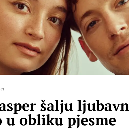
STI
asper šalju ljubav
 u obliku pjesme