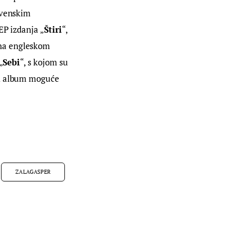
ovenskim 
EP izdanja „
Štiri
“, 
na engleskom 
„
Sebi
“, s kojom su 
vi album moguće 
ZALAGASPER