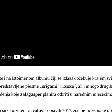
 se i na istoimenom albumu čiji se izlazak očekuje krajem sv
 predstavljene pjesme „
origami
“ i „
xoxo
“, ali i mnogo drugi
ađenja koje 
zalagasper
 planira otkriti u narednim mjesecim
j singl prvijenac „
valovi
” objavili 2017. godine; pjesma je ub