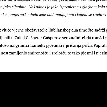
što jako cijenimo. Naš odnos je jako isprepleten s glazbom koju
o kao umjetničko djelo koje nadopunjujemo i kojem se cijelo v
it će vjerne obožavatelje ljubljanskog dua time što sadrži
ljubili u Zalu i Gašpera: 
Gašperov senzualni elektronski p
pleše na granici između pjevanja i pričanja priča
. Popratn
nost zamijenio smirenošću i zrelošću te tako pjesmi i njezin