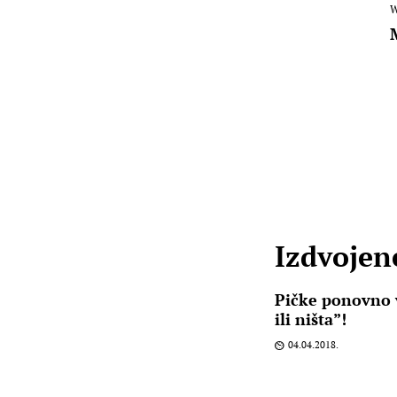
W
Izdvojene
Pičke ponovno v
ili ništa”!
04.04.2018.