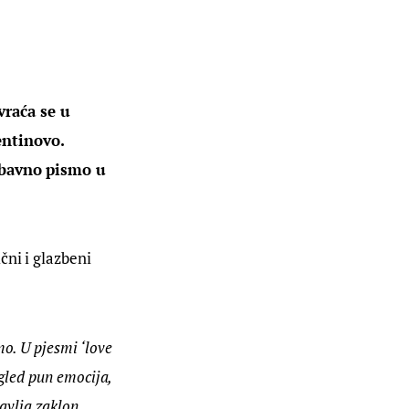
raća se u 
ntinovo. 
jubavno pismo u 
čni i glazbeni 
o. U pjesmi ‘love 
ogled pun emocija, 
avlja zaklon, 