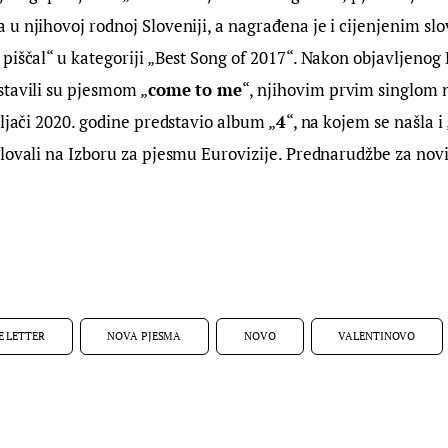
u njihovoj rodnoj Sloveniji, a nagrađena je i cijenjenim sl
piščal“ u kategoriji „Best Song of 2017“. Nakon objavljenog 
stavili su pjesmom „
come to me
“, njihovim prvim singlom 
eljači 2020. godine predstavio album „
4
“, na kojem se našla i 
elovali na Izboru za pjesmu Eurovizije. Prednarudžbe za no
E LETTER
NOVA PJESMA
NOVO
VALENTINOVO