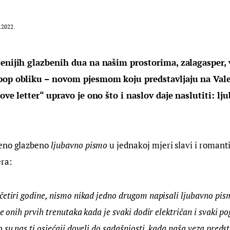
.2022.
jenijih glazbenih dua na našim prostorima, zalagasper, v
pop obliku – novom pjesmom koju predstavljaju na Vale
love letter“ upravo je ono što i naslov daje naslutiti: l
eno glazbeno 
ljubavno pismo
 u jednakoj mjeri slavi i romanti
era:
etiri godine, nismo nikad jedno drugom napisali ljubavno pism
se onih prvih trenutaka kada je svaki dodir električan i svaki p
 su nas ti osjećaji doveli do sadašnjosti, kada naša veza predst