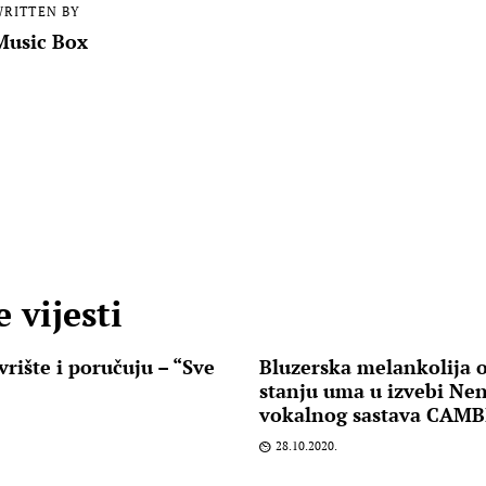
RITTEN BY
Music Box
 vijesti
rište i poručuju – “Sve
Bluzerska melankolija 
stanju uma u izvebi Nen
vokalnog sastava CAMB
28.10.2020.