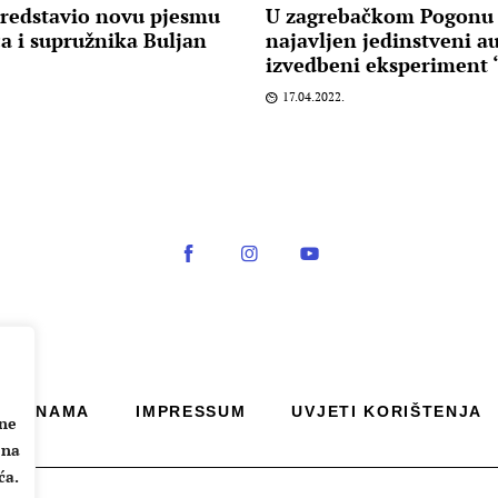
redstavio novu pjesmu
U zagrebačkom Pogonu 
a i supružnika Buljan
najavljen jedinstveni a
izvedbeni eksperiment “
17.04.2022.
O NAMA
IMPRESSUM
UVJETI KORIŠTENJA
ane
 na
ća.