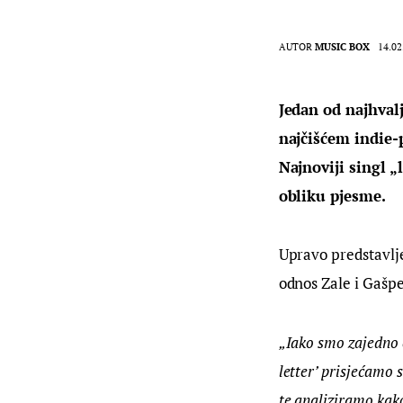
AUTOR
MUSIC BOX
14.02
Jedan od najhval
najčišćem indie-
Najnoviji singl „
obliku pjesme.
Upravo predstavlj
odnos Zale i Gašp
„Iako smo zajedno č
letter’ prisjećamo 
te analiziramo kako