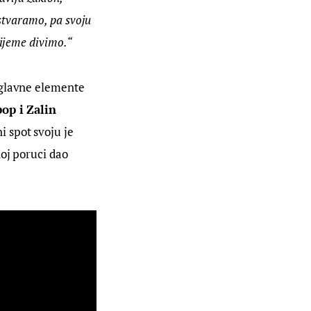
 stvaramo, pa svoju 
rijeme divimo.“
 glavne elemente 
op i Zalin 
i spot svoju je 
oj poruci dao 