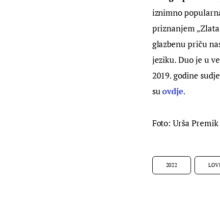
iznimno popularna 
priznanjem „Zlata 
glazbenu priču na
jeziku. Duo je u v
2019. godine sudj
su 
ovdje
.
Foto: Urša Premik
2022
LOV