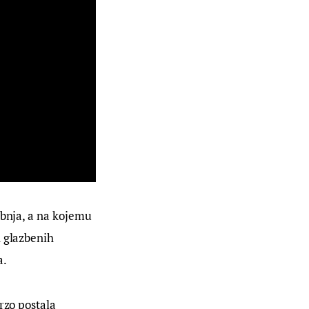
ibnja, a na kojemu 
h glazbenih 
a.
rzo postala 