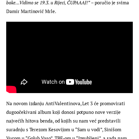
bake…Vidimo se 19.3. u Rijeci, ČUPAAAJ!”
 – poručio je svima 
Damir Martinović Mrle.
Na novom izdanju AntiValentinova, Let 3 će promovirati 
dugoočekivani album koji donosi potpuno nove verzije 
najvećih hitova benda, od kojih su nam već predstavili 
suradnju s Terezom Kesovijom u “Sam u vodi”, Sinišom 
Vucom u “Golub Vaso”, TBF-om u “Izgubljeni”, a sada nam 