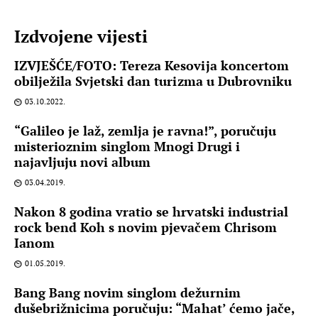
Izdvojene vijesti
IZVJEŠĆE/FOTO: Tereza Kesovija koncertom
obilježila Svjetski dan turizma u Dubrovniku
03.10.2022.
“Galileo je laž, zemlja je ravna!”, poručuju
misterioznim singlom Mnogi Drugi i
najavljuju novi album
03.04.2019.
Nakon 8 godina vratio se hrvatski industrial
rock bend Koh s novim pjevačem Chrisom
Ianom
01.05.2019.
Bang Bang novim singlom dežurnim
dušebrižnicima poručuju: “Mahat’ ćemo jače,