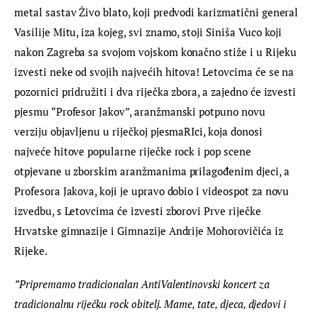
metal sastav Živo blato, koji predvodi karizmatični general 
Vasilije Mitu, iza kojeg, svi znamo, stoji Siniša Vuco koji 
nakon Zagreba sa svojom vojskom konačno stiže i u Rijeku 
izvesti neke od svojih najvećih hitova! Letovcima će se na 
pozornici pridružiti i dva riječka zbora, a zajedno će izvesti 
pjesmu “Profesor Jakov”, aranžmanski potpuno novu 
verziju objavljenu u riječkoj pjesmaRIci, koja donosi 
najveće hitove popularne riječke rock i pop scene 
otpjevane u zborskim aranžmanima prilagođenim djeci, a 
Profesora Jakova, koji je upravo dobio i videospot za novu 
izvedbu, s Letovcima će izvesti zborovi Prve riječke 
Hrvatske gimnazije i Gimnazije Andrije Mohorovičića iz 
Rijeke.
”Pripremamo tradicionalan AntiValentinovski koncert za 
tradicionalnu riječku rock obitelj. Mame, tate, djeca, djedovi i 