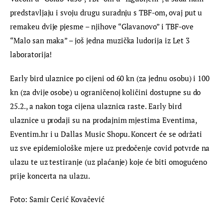
predstavljaju i svoju drugu suradnju s TBF-om, ovaj put u 
remakeu dvije pjesme – njihove “Glavanovo” i TBF-ove 
“Malo san maka” – još jedna muzička ludorija iz Let 3 
laboratorija!
Early bird ulaznice po cijeni od 60 kn (za jednu osobu) i 100 
kn (za dvije osobe) u ograničenoj količini dostupne su do 
25.2., a nakon toga cijena ulaznica raste. Early bird 
ulaznice u prodaji su na prodajnim mjestima Eventima, 
Eventim.hr i u Dallas Music Shopu. Koncert će se održati 
uz sve epidemiološke mjere uz predočenje covid potvrde na 
ulazu te uz testiranje (uz plaćanje) koje će biti omogućeno 
prije koncerta na ulazu.
Foto: Samir Cerić Kovačević