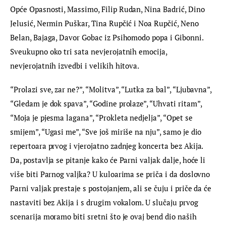
Opće Opasnosti, Massimo, Filip Rudan, Nina Badrić, Dino 
Jelusić, Nermin Puškar, Tina Rupčić i Noa Rupčić, Neno 
Belan, Bajaga, Davor Gobac iz Psihomodo popa i Gibonni. 
Sveukupno oko tri sata nevjerojatnih emocija, 
nevjerojatnih izvedbi i velikih hitova.
“Prolazi sve, zar ne?”, “Molitva”, “Lutka za bal”, “Ljubavna”, 
“Gledam je dok spava”, “Godine prolaze”, “Uhvati ritam”, 
“Moja je pjesma lagana”, “Prokleta nedjelja”, “Opet se 
smijem”, “Ugasi me”, “Sve još miriše na nju”, samo je dio 
repertoara prvog i vjerojatno zadnjeg koncerta bez Akija. 
Da, postavlja se pitanje kako će Parni valjak dalje, hoće li 
više biti Parnog valjka? U kuloarima se priča i da doslovno 
Parni valjak prestaje s postojanjem, ali se čuju i priče da će 
nastaviti bez Akija i s drugim vokalom. U slučaju prvog 
scenarija moramo biti sretni što je ovaj bend dio naših 