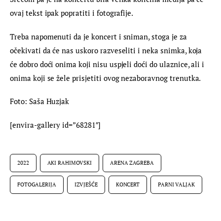
ovaj tekst ipak popratiti i fotografije.
Treba napomenuti da je koncert i sniman, stoga je za 
očekivati da će nas uskoro razveseliti i neka snimka, koja 
će dobro doći onima koji nisu uspjeli doći do ulaznice, ali i 
onima koji se žele prisjetiti ovog nezaboravnog trenutka.
Foto: Saša Huzjak
[envira-gallery id=”68281″]
2022
AKI RAHIMOVSKI
ARENA ZAGREBA
FOTOGALERIJA
IZVJEŠĆE
KONCERT
PARNI VALJAK