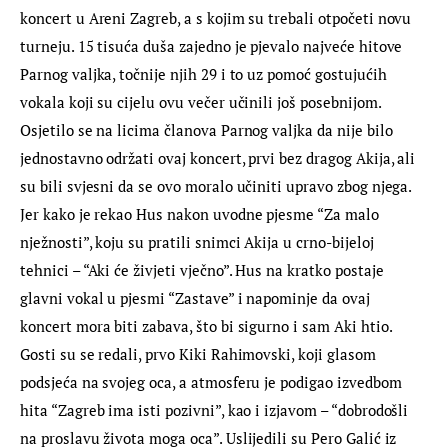
koncert u Areni Zagreb, a s kojim su trebali otpočeti novu 
turneju. 15 tisuća duša zajedno je pjevalo najveće hitove 
Parnog valjka, točnije njih 29 i to uz pomoć gostujućih 
vokala koji su cijelu ovu večer učinili još posebnijom. 
Osjetilo se na licima članova Parnog valjka da nije bilo 
jednostavno održati ovaj koncert, prvi bez dragog Akija, ali 
su bili svjesni da se ovo moralo učiniti upravo zbog njega. 
Jer kako je rekao Hus nakon uvodne pjesme “Za malo 
nježnosti”, koju su pratili snimci Akija u crno-bijeloj 
tehnici – “Aki će živjeti vječno”. Hus na kratko postaje 
glavni vokal u pjesmi “Zastave” i napominje da ovaj 
koncert mora biti zabava, što bi sigurno i sam Aki htio. 
Gosti su se redali, prvo Kiki Rahimovski, koji glasom 
podsjeća na svojeg oca, a atmosferu je podigao izvedbom 
hita “Zagreb ima isti pozivni”, kao i izjavom – “dobrodošli 
na proslavu života moga oca”. Uslijedili su Pero Galić iz 