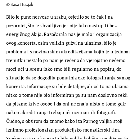
© Sasa Huzjak
Bilo je puno nervoze u zraku, osjetilo se to čak i na 
pozornici, što je shvatljivo jer nije lako nastupiti bez 
energičnog Akija. Razočarala nas je malo i organizacija 
ovog koncerta, osim velikih gužvi na ulazima, bilo je 
problema i s novinarskim akreditacijama kojih je u jednom 
trenutku nestalo pa nam je rečeno da vjerojatno nećemo 
moći ući u Arenu iako smo bili regularno na popisu, do 
situacije da se dogodila pomutnja oko fotografiranja samog 
koncerta. Informacije su bile detaljne, ali očito na ulazima 
nitko o tome nije bio informiran pa su nam doslovno rekli 
da pitamo krive osobe i da oni ne znaju ništa o tome gdje 
nakon akreditiranja trebaju ići novinari ili fotografi. 
Čudno, s obzirom da znamo kako iza Parnog valjka stoji 
iznimno profesionalan produkcijsko-menadžerski tim. 
Srećom pa je na koncertu bila velika količina medija pa će 