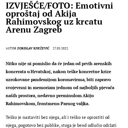
IZVJEŠĆE/FOTO: Emotivni
oproštaj od Akija
Rahimovskog uz krcatu
Arenu Zagreb
AUTOR
ZORISLAV KNEŽEVIĆ
27.03.2022.
Nitko nije ni pomislio da će jedan od prvih arenskih 
koncerata u Hrvatskoj, nakon teške koncertne krize 
uzrokovane pandemijom koronavirusa, biti zapravo 
svojevrsni in memoriam jednom od najboljih pjevača 
naših prostora, nedavno preminulom Akiju 
Rahimovskom, frontmenu Parnog valjka.
Teško je nastaviti bez njega, ali i teško se oprostiti od 
njega, pogotovo bez publike, stoga je bend odlučio održati 