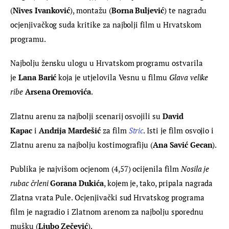
(
Nives Ivanković
), montažu (
Borna Buljević
) te nagradu 
ocjenjivačkog suda kritike za najbolji film u Hrvatskom 
programu.
Najbolju žensku ulogu u Hrvatskom programu ostvarila 
je 
Lana Barić
 koja je utjelovila Vesnu u filmu 
Glava velike 
ribe 
Arsena Oremovića
.
Zlatnu arenu za najbolji scenarij osvojili su 
David 
Kapac
 i 
Andrija Mardešić
 za film 
Stric
. Isti je film osvojio i 
Zlatnu arenu za najbolju kostimografiju (
Ana Savić Gecan
).
Publika je najvišom ocjenom (4,57) ocijenila film 
Nosila je 
rubac črleni
Gorana Dukića
, kojem je, tako, pripala nagrada 
Zlatna vrata Pule. Ocjenjivački sud Hrvatskog programa 
film je nagradio i Zlatnom arenom za najbolju sporednu 
mušku (
Ljubo Zečević
).