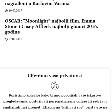
nagrađeni u Karlovim Varima
10.07.2017.
OSCAR: “Moonlight” najbolji film, Emma
Stone i Casey Affleck najbolji glumci 2016.
godine
27.02.2017.
Cijenimo vašu privatnost
Koristimo kolačiće kako bismo poboljšali vaše iskustvo
pregledavanja, posluživali personalizirane oglase ili sadržaj i
O NAMA
IMPRESSUM
UVJETI KORIŠTENJA
analizirali naš promet. Klikom na "Prihvati sve", pristajete na