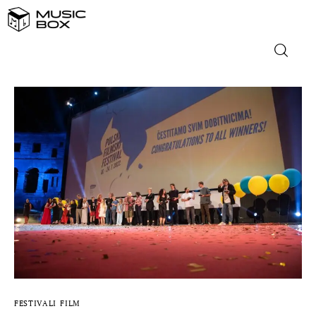
NASLOVNICA
DOMAĆA GLAZBA
STRANA GLAZBA
FILM
MUSIC BOX
FESTIVALI
FILM