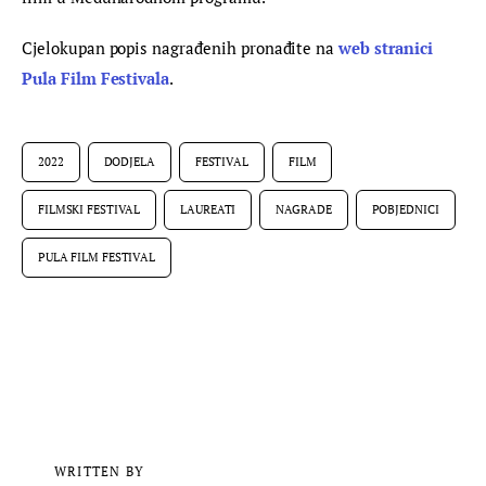
Cjelokupan popis nagrađenih pronađite na 
web stranici 
Pula Film Festivala
.
2022
DODJELA
FESTIVAL
FILM
FILMSKI FESTIVAL
LAUREATI
NAGRADE
POBJEDNICI
PULA FILM FESTIVAL
WRITTEN BY