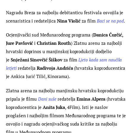
Nagradu Breza za najbolju debitanticu festivala osvojila je 
scenaristica i redateljica 
Nina Violić
 za film 
Baci se na pod
.
Ocjenjivački sud Međunarodnog programa (
Danica Čurčić, 
Jure Pavlović
 i 
Christian Routh
) Zlatnu arenu za najbolji 
hrvatski doprinos u manjinskoj koprodukciji dodjelio 
je 
Snježani Sinovčić Šiškov
 za film 
Ljeto kada sam naučila 
letjeti
redatelja 
Radivoja Andrića
 (hrvatska koproducentica 
je Ankica Jurić Tilić, Kinorama).
Zlatna arena za najbolju manjinsku hrvatsku koprodukciju 
pripala je filmu 
Dani suše
 redatelja 
Emina Alpera
 (hrvatska 
koproducentica je 
Anita Juka
, 4Film). Isti je naslov 
proglašen i najboljim filmom Međunarodnog programa te je 
osvojio i nagradu ocjenjivačkog suda kritike za najbolju 
film u Međunarodnom programu.