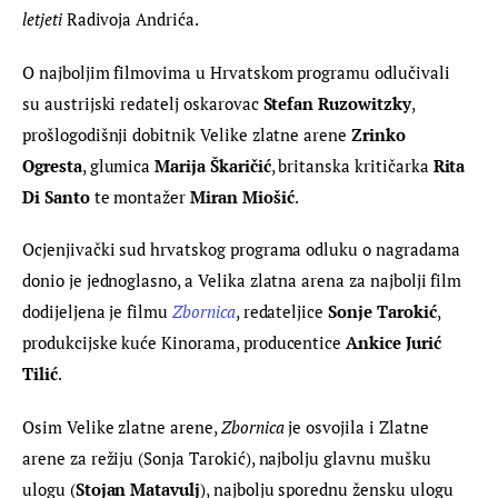
letjeti
 Radivoja Andrića.
O najboljim filmovima u Hrvatskom programu odlučivali 
su austrijski redatelj oskarovac 
Stefan Ruzowitzky
, 
prošlogodišnji dobitnik Velike zlatne arene 
Zrinko 
Ogresta
, glumica 
Marija Škaričić
, britanska kritičarka 
Rita 
Di Santo
 te montažer 
Miran Miošić
.
Ocjenjivački sud hrvatskog programa odluku o nagradama 
donio je jednoglasno, a Velika zlatna arena za najbolji film 
dodijeljena je filmu 
Zbornica
, redateljice 
Sonje Tarokić
, 
produkcijske kuće Kinorama, producentice 
Ankice Jurić 
Tilić
.
Osim Velike zlatne arene, 
Zbornica 
je osvojila i Zlatne 
arene za režiju (Sonja Tarokić), najbolju glavnu mušku 
ulogu (
Stojan Matavulj
), najbolju sporednu žensku ulogu 