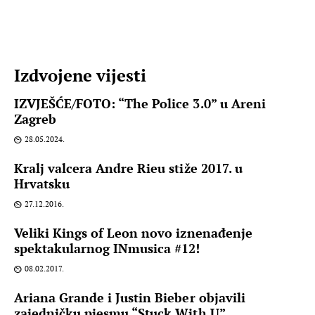
Izdvojene vijesti
IZVJEŠĆE/FOTO: “The Police 3.0” u Areni
Zagreb
28.05.2024.
Kralj valcera Andre Rieu stiže 2017. u
Hrvatsku
27.12.2016.
Veliki Kings of Leon novo iznenađenje
spektakularnog INmusica #12!
08.02.2017.
Ariana Grande i Justin Bieber objavili
zajedničku pjesmu “Stuck With U”