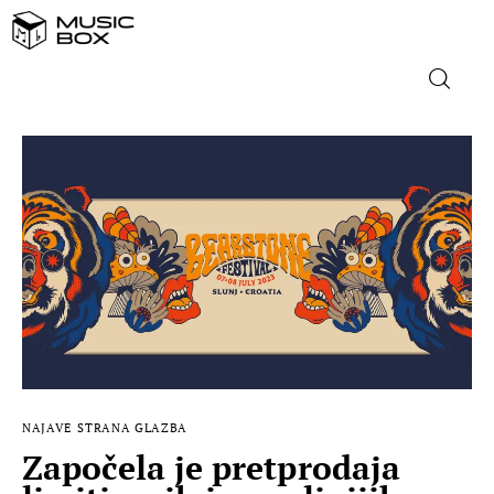
NASLOVNICA
DOMAĆA GLAZBA
STRANA GLAZBA
FILM
MUSIC BOX
NAJAVE
STRANA GLAZBA
Započela je pretprodaja