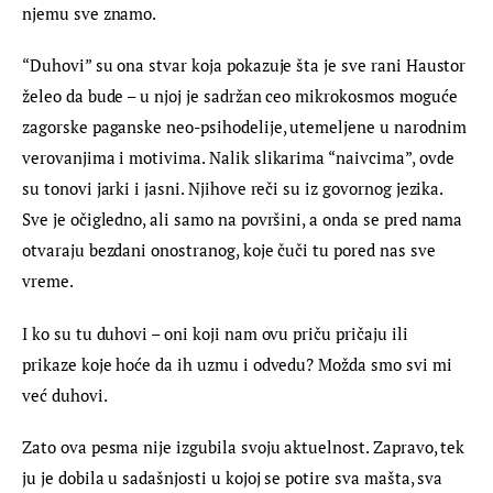
njemu sve znamo.
“Duhovi” su ona stvar koja pokazuje šta je sve rani Haustor 
želeo da bude – u njoj je sadržan ceo mikrokosmos moguće 
zagorske paganske neo-psihodelije, utemeljene u narodnim 
verovanjima i motivima. Nalik slikarima “naivcima”, ovde 
su tonovi jarki i jasni. Njihove reči su iz govornog jezika. 
Sve je očigledno, ali samo na površini, a onda se pred nama 
otvaraju bezdani onostranog, koje čuči tu pored nas sve 
vreme.
I ko su tu duhovi – oni koji nam ovu priču pričaju ili 
prikaze koje hoće da ih uzmu i odvedu? Možda smo svi mi 
već duhovi.
Zato ova pesma nije izgubila svoju aktuelnost. Zapravo, tek 
ju je dobila u sadašnjosti u kojoj se potire sva mašta, sva 