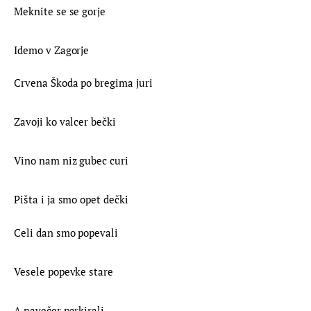
Meknite se se gorje
Idemo v Zagorje
Crvena Škoda po bregima juri
Zavoji ko valcer bečki
Vino nam niz gubec curi
Pišta i ja smo opet dečki
Celi dan smo popevali
Vesele popevke stare
A navečer parkirali