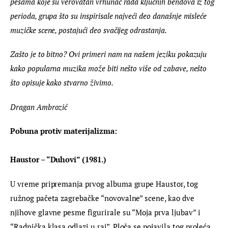
pesama koje su verovatan vrhunac rada ključnih bendova iz tog 
perioda, grupa što su inspirisale najveći deo današnje misleće 
muzičke scene, postajući deo svačijeg odrastanja.
Zašto je to bitno? Ovi primeri nam na našem jeziku pokazuju 
kako popularna muzika može biti nešto više od zabave, nešto 
što opisuje kako stvarno živimo.
Dragan Ambrozić
Pobuna protiv materijalizma:
Haustor – “Duhovi” (1981.)
U vreme pripremanja prvog albuma grupe Haustor, tog 
ružnog pačeta zagrebačke “novovalne” scene, kao dve 
njihove glavne pesme figurirale su “Moja prva ljubav” i 
“Radnička klasa odlazi u raj”. Ploča se pojavila tog proleća 