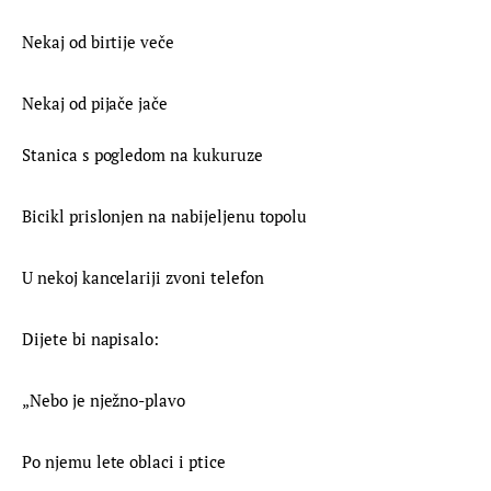
Nekaj od birtije veče
Nekaj od pijače jače
Stanica s pogledom na kukuruze
Bicikl prislonjen na nabijeljenu topolu
U nekoj kancelariji zvoni telefon
Dijete bi napisalo:
„Nebo je nježno-plavo
Po njemu lete oblaci i ptice