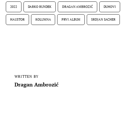
2022
DARKO RUNDEK
DRAGAN AMBROZIĆ
DUHOVI
HAUSTOR
KOLUMNA
PRVI ALBUM
SRDJAN SACHER
WRITTEN BY
Dragan Ambrozić