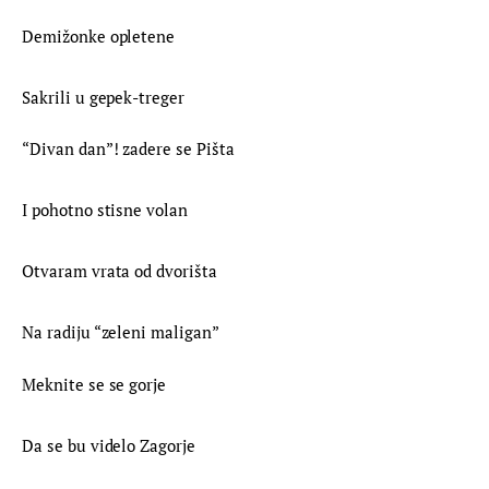
Demižonke opletene
Sakrili u gepek-treger
“Divan dan”! zadere se Pišta
I pohotno stisne volan
Otvaram vrata od dvorišta
Na radiju “zeleni maligan”
Meknite se se gorje
Da se bu videlo Zagorje