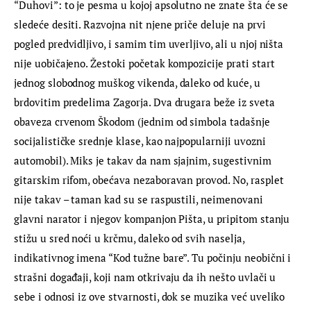
“Duhovi”: to je pesma u kojoj apsolutno ne znate šta će se 
sledeće desiti. Razvojna nit njene priče deluje na prvi 
pogled predvidljivo, i samim tim uverljivo, ali u njoj ništa 
nije uobičajeno. Žestoki početak kompozicije prati start 
jednog slobodnog muškog vikenda, daleko od kuće, u 
brdovitim predelima Zagorja. Dva drugara beže iz sveta 
obaveza crvenom Škodom (jednim od simbola tadašnje 
socijalističke srednje klase, kao najpopularniji uvozni 
automobil). Miks je takav da nam sjajnim, sugestivnim 
gitarskim rifom, obećava nezaboravan provod. No, rasplet 
nije takav – taman kad su se raspustili, neimenovani 
glavni narator i njegov kompanjon Pišta, u pripitom stanju 
stižu u sred noći u krčmu, daleko od svih naselja, 
indikativnog imena “Kod tužne bare”. Tu počinju neobični i 
strašni događaji, koji nam otkrivaju da ih nešto uvlači u 
sebe i odnosi iz ove stvarnosti, dok se muzika već uveliko 