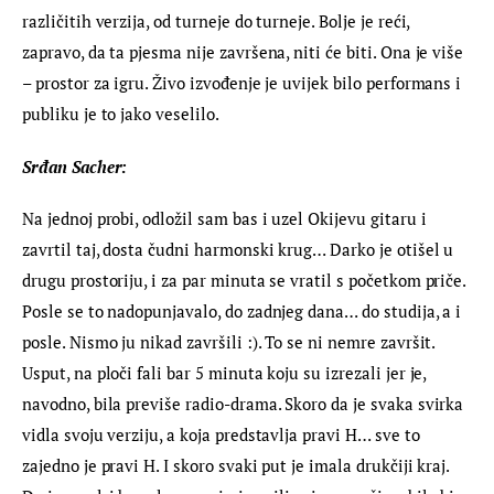
različitih verzija, od turneje do turneje. Bolje je reći, 
zapravo, da ta pjesma nije završena, niti će biti. Ona je više 
– prostor za igru. Živo izvođenje je uvijek bilo performans i 
publiku je to jako veselilo.
Srđan Sacher:
Na jednoj probi, odložil sam bas i uzel Okijevu gitaru i 
zavrtil taj, dosta čudni harmonski krug… Darko je otišel u 
drugu prostoriju, i za par minuta se vratil s početkom priče. 
Posle se to nadopunjavalo, do zadnjeg dana… do studija, a i 
posle. Nismo ju nikad završili :). To se ni nemre završit. 
Usput, na ploči fali bar 5 minuta koju su izrezali jer je, 
navodno, bila previše radio-drama. Skoro da je svaka svirka 
vidla svoju verziju, a koja predstavlja pravi H… sve to 
zajedno je pravi H. I skoro svaki put je imala drukčiji kraj. 