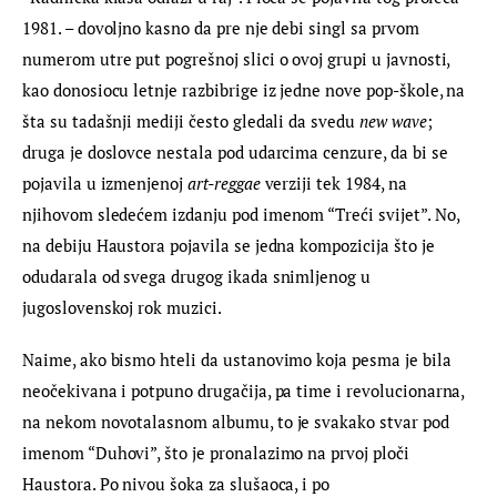
1981. – dovoljno kasno da pre nje debi singl sa prvom 
numerom utre put pogrešnoj slici o ovoj grupi u javnosti, 
kao donosiocu letnje razbibrige iz jedne nove pop-škole, na 
šta su tadašnji mediji često gledali da svedu 
new wave
; 
druga je doslovce nestala pod udarcima cenzure, da bi se 
pojavila u izmenjenoj 
art-reggae
 verziji tek 1984, na 
njihovom sledećem izdanju pod imenom “Treći svijet”. No, 
na debiju Haustora pojavila se jedna kompozicija što je 
odudarala od svega drugog ikada snimljenog u 
jugoslovenskoj rok muzici.
Naime, ako bismo hteli da ustanovimo koja pesma je bila 
neočekivana i potpuno drugačija, pa time i revolucionarna, 
na nekom novotalasnom albumu, to je svakako stvar pod 
imenom “Duhovi”, što je pronalazimo na prvoj ploči 
Haustora. Po nivou šoka za slušaoca, i po 