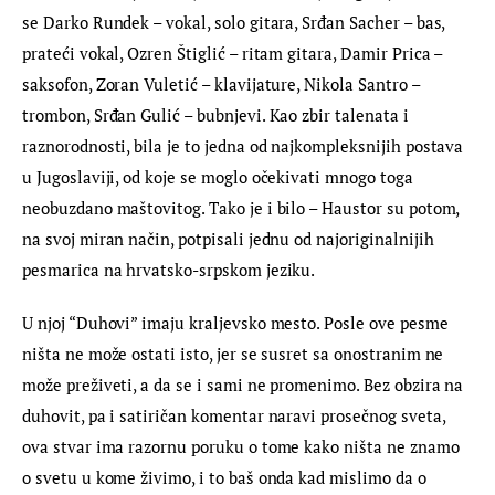
se Darko Rundek – vokal, solo gitara, Srđan Sacher – bas, 
prateći vokal, Ozren Štiglić – ritam gitara, Damir Prica – 
saksofon, Zoran Vuletić – klavijature, Nikola Santro – 
trombon, Srđan Gulić – bubnjevi. Kao zbir talenata i 
raznorodnosti, bila je to jedna od najkompleksnijih postava 
u Jugoslaviji, od koje se moglo očekivati mnogo toga 
neobuzdano maštovitog. Tako je i bilo – Haustor su potom, 
na svoj miran način, potpisali jednu od najoriginalnijih 
pesmarica na hrvatsko-srpskom jeziku.
U njoj “Duhovi” imaju kraljevsko mesto. Posle ove pesme 
ništa ne može ostati isto, jer se susret sa onostranim ne 
može preživeti, a da se i sami ne promenimo. Bez obzira na 
duhovit, pa i satiričan komentar naravi prosečnog sveta, 
ova stvar ima razornu poruku o tome kako ništa ne znamo 
o svetu u kome živimo, i to baš onda kad mislimo da o 