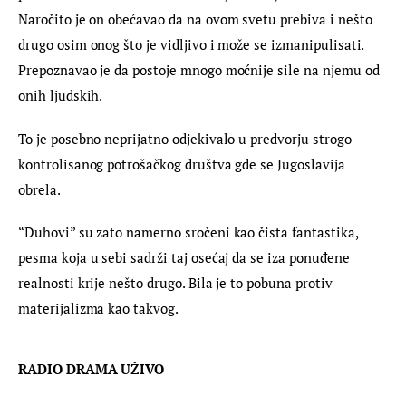
Naročito je on obećavao da na ovom svetu prebiva i nešto 
drugo osim onog što je vidljivo i može se izmanipulisati. 
Prepoznavao je da postoje mnogo moćnije sile na njemu od 
onih ljudskih.
To je posebno neprijatno odjekivalo u predvorju strogo 
kontrolisanog potrošačkog društva gde se Jugoslavija 
obrela.
“Duhovi” su zato namerno sročeni kao čista fantastika, 
pesma koja u sebi sadrži taj osećaj da se iza ponuđene 
realnosti krije nešto drugo. Bila je to pobuna protiv 
materijalizma kao takvog.
RADIO DRAMA UŽIVO