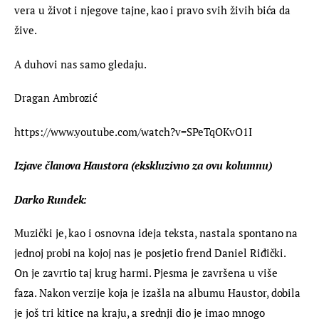
vera u život i njegove tajne, kao i pravo svih živih bića da 
žive.
A duhovi nas samo gledaju.
Dragan Ambrozić
https://www.youtube.com/watch?v=SPeTqOKvO1I
Izjave članova Haustora (ekskluzivno za ovu kolumnu)
Darko Rundek:
Muzički je, kao i osnovna ideja teksta, nastala spontano na 
jednoj probi na kojoj nas je posjetio frend Daniel Riđički. 
On je zavrtio taj krug harmi. Pjesma je završena u više 
faza. Nakon verzije koja je izašla na albumu Haustor, dobila 
je još tri kitice na kraju, a srednji dio je imao mnogo 