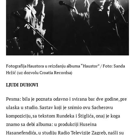
Fotografija Haustora u reizdanju albuma “Haustor” / Foto: Sanda
Hržić (uz dozvolu Croatia Recordsa)
LJUDI DUHOVI
Pesma: bila je poznata odavno i svirana bar dve godine, pre 
ulaska u studio. Sastav koji je snimio ovu Sacherovu 
kompoziciju, sa tekstom Rundeka i Štiglića, onaj je koga 
znamo sa debi albuma: u produkciji Huseina 
Hasanefendića, u studiju Radio Televizije Zagreb, našli su 