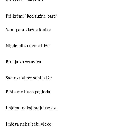
Pri krčmi “Kod tužne bare”
Vani pala vlažna kmica
Nigde blizu nema hiže
Birtija ko žeravica
Sad nas vleče sebi bliže
Pišta me hudo pogleda
I njemu nekaj prejti ne da
I njega nekaj sebi vleče