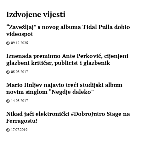
Izdvojene vijesti
“Zavežljaj” s novog albuma Tidal Pulla dobio
videospot
09.12.2025.
Iznenada preminuo Ante Perković, cijenjeni
glazbeni kritičar, publicist i glazbenik
05.03.2017.
Mario Huljev najavio treći studijski album
novim singlom “Negdje daleko”
14.03.2017.
Nikad jači elektronički #DobroJutro Stage na
Ferragostu!
17.07.2019.