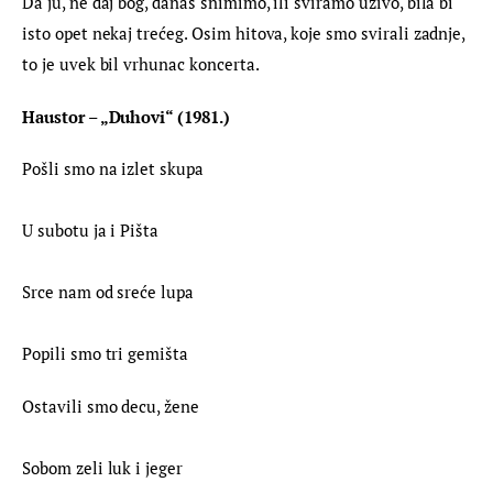
Da ju, ne daj bog, danas snimimo, ili sviramo uživo, bila bi 
isto opet nekaj trećeg. Osim hitova, koje smo svirali zadnje, 
to je uvek bil vrhunac koncerta.
Haustor – „Duhovi“ (1981.)
Pošli smo na izlet skupa
U subotu ja i Pišta
Srce nam od sreće lupa
Popili smo tri gemišta
Ostavili smo decu, žene
Sobom zeli luk i jeger