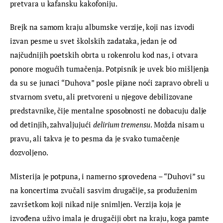
pretvara u kafansku kakofoniju.
Brejk na samom kraju albumske verzije, koji nas izvodi 
izvan pesme u svet školskih zadataka, jedan je od 
najčudnijih poetskih obrta u rokenrolu kod nas, i otvara 
ponore mogućih tumačenja. Potpisnik je uvek bio mišljenja 
da su se junaci “Duhova” posle pijane noći zapravo obreli u 
stvarnom svetu, ali pretvoreni u njegove debilizovane 
predstavnike, čije mentalne sposobnosti ne dobacuju dalje 
od detinjih, zahvaljujući 
delirium tremensu
. Možda nisam u 
pravu, ali takva je to pesma da je svako tumačenje 
dozvoljeno.
Misterija je potpuna, i namerno sprovedena – “Duhovi” su 
na koncertima zvučali sasvim drugačije, sa produženim 
završetkom koji nikad nije snimljen. Verzija koja je 
izvođena uživo imala je drugačiji obrt na kraju, koga pamte 