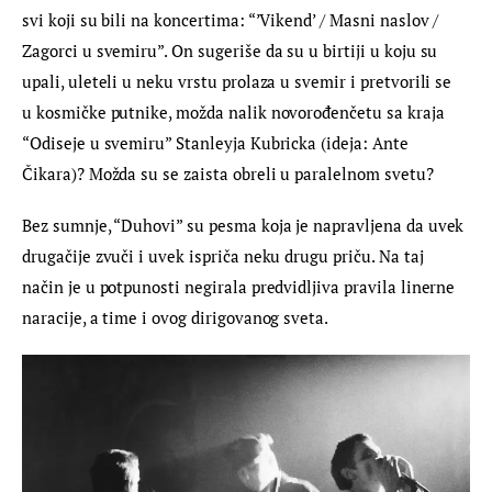
svi koji su bili na koncertima: “’Vikend’ / Masni naslov / 
Zagorci u svemiru”. On sugeriše da su u birtiji u koju su 
upali, uleteli u neku vrstu prolaza u svemir i pretvorili se 
u kosmičke putnike, možda nalik novorođenčetu sa kraja 
“Odiseje u svemiru” Stanleyja Kubricka (ideja: Ante 
Čikara)? Možda su se zaista obreli u paralelnom svetu?
Bez sumnje, “Duhovi” su pesma koja je napravljena da uvek 
drugačije zvuči i uvek ispriča neku drugu priču. Na taj 
način je u potpunosti negirala predvidljiva pravila linerne 
naracije, a time i ovog dirigovanog sveta.