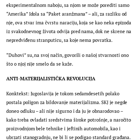
eksperimentalnom naboju, sa njom se može porediti samo 
“Amerika” Idola sa “Paket aranžmana” – ali, za razliku od 
nje, ova stvar ima čvrstu naraciju, koja se kao neka epizoda 
iz svakodnevnog života odvija pred nama, dok ne skrene na 
nepredviđenu stranputicu, sa koje nema povratka.
“Duhovi” su, na svoj način, govorili o našoj stvarnosti ono 
što o njoj nije smelo da se kaže.
ANTI-MATERIJALISTIČKA REVOLUCIJA
Konktekst: Jugoslavija je tokom sedamdesetih polako 
postala poligon za bildovanje materijalizma. SKJ je negde 
doneo odluku – ali nije sigurno i da ju je obnarodovao – 
kako treba ovladati sredstvima široke potrošnje, a naročito 
proizvodnjom bele tehnike i jeftinih automobila, kao i 
ubrzati stanogradnju, ne bi li se podigao standard građana. 