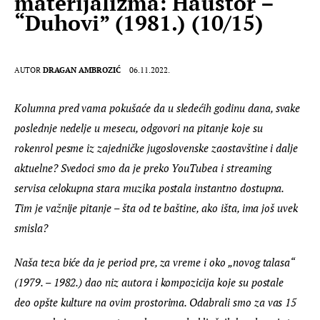
materijalizma: Haustor –
“Duhovi” (1981.) (10/15)
AUTOR
DRAGAN AMBROZIĆ
06.11.2022.
Kolumna pred vama pokušaće da u sledećih godinu dana, svake 
poslednje nedelje u mesecu, odgovori na pitanje koje su 
rokenrol pesme iz zajedničke jugoslovenske zaostavštine i dalje 
aktuelne? Svedoci smo da je preko YouTubea i streaming 
servisa celokupna stara muzika postala instantno dostupna. 
Tim je važnije pitanje – šta od te baštine, ako išta, ima još uvek 
smisla?
Naša teza biće da je period pre, za vreme i oko „novog talasa“ 
(1979. – 1982.) dao niz autora i kompozicija koje su postale 
deo opšte kulture na ovim prostorima. Odabrali smo za vas 15 