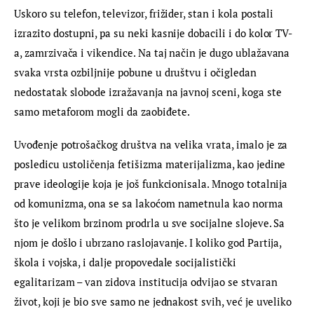
Uskoro su telefon, televizor, frižider, stan i kola postali 
izrazito dostupni, pa su neki kasnije dobacili i do kolor TV-
a, zamrzivača i vikendice. Na taj način je dugo ublažavana 
svaka vrsta ozbiljnije pobune u društvu i očigledan 
nedostatak slobode izražavanja na javnoj sceni, koga ste 
samo metaforom mogli da zaobiđete.
Uvođenje potrošačkog društva na velika vrata, imalo je za 
posledicu ustoličenja fetišizma materijalizma, kao jedine 
prave ideologije koja je još funkcionisala. Mnogo totalnija 
od komunizma, ona se sa lakoćom nametnula kao norma 
što je velikom brzinom prodrla u sve socijalne slojeve. Sa 
njom je došlo i ubrzano raslojavanje. I koliko god Partija, 
škola i vojska, i dalje propovedale socijalistički 
egalitarizam – van zidova institucija odvijao se stvaran 
život, koji je bio sve samo ne jednakost svih, već je uveliko 