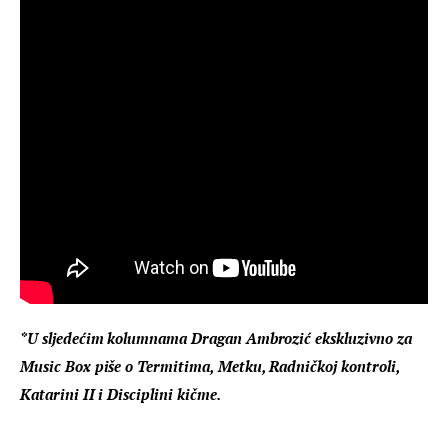
*U sljedećim kolumnama Dragan Ambrozić ekskluzivno za 
Music Box piše o Termitima, Metku, Radničkoj kontroli, 
Katarini II i Disciplini kičme.