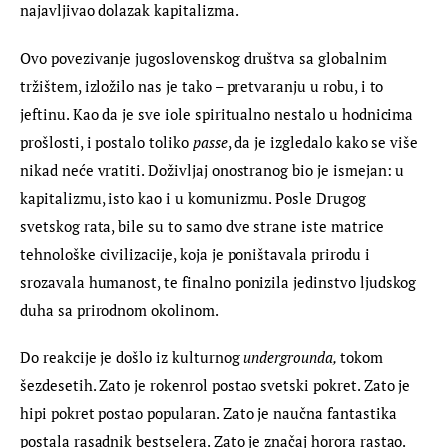
najavljivao dolazak kapitalizma.
Ovo povezivanje jugoslovenskog društva sa globalnim 
tržištem, izložilo nas je tako – pretvaranju u robu, i to 
jeftinu. Kao da je sve iole spiritualno nestalo u hodnicima 
prošlosti, i postalo toliko 
passe
, da je izgledalo kako se više 
nikad neće vratiti. Doživljaj onostranog bio je ismejan: u 
kapitalizmu, isto kao i u komunizmu. Posle Drugog 
svetskog rata, bile su to samo dve strane iste matrice 
tehnološke civilizacije, koja je poništavala prirodu i 
srozavala humanost, te finalno ponizila jedinstvo ljudskog 
duha sa prirodnom okolinom.
Do reakcije je došlo iz kulturnog 
undergrounda, 
tokom 
šezdesetih. Zato je rokenrol postao svetski pokret. Zato je 
hipi pokret postao popularan. Zato je naučna fantastika 
postala rasadnik bestselera. Zato je značaj horora rastao. 