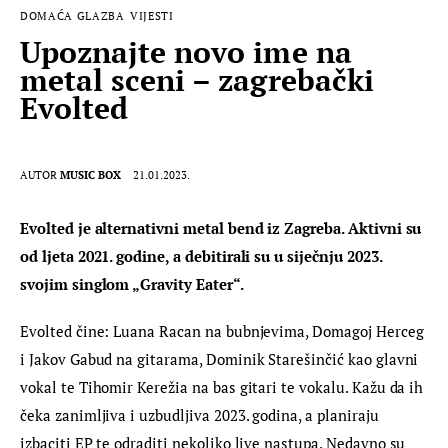
DOMAĆA GLAZBA
VIJESTI
Upoznajte novo ime na
metal sceni – zagrebački
Evolted
AUTOR
MUSIC BOX
21.01.2023.
Evolted je alternativni metal bend iz Zagreba. Aktivni su 
od ljeta 2021. godine, a debitirali su u siječnju 2023. 
svojim singlom „Gravity Eater“.
Evolted čine: Luana Racan na bubnjevima, Domagoj Herceg 
i Jakov Gabud na gitarama, Dominik Starešinčić kao glavni 
vokal te Tihomir Kerežia na bas gitari te vokalu. Kažu da ih 
čeka zanimljiva i uzbudljiva 2023. godina, a planiraju 
izbaciti EP te odraditi nekoliko live nastupa. Nedavno su 