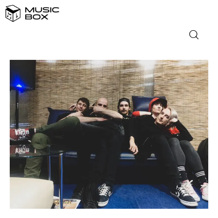
NASLOVNICA
DOMAĆA GLAZBA
STRANA GLAZBA
FILM
MUSIC BOX